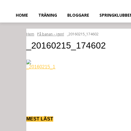
HOME
TRÄNING
BLOGGARE
SPRINGKLUBBE
Hem
På banan – igen!
_20160215_174602
_20160215_174602
MEST LÄST