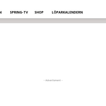
N
SPRING-TV
SHOP
LÖPARKALENDERN
- Advertisment -