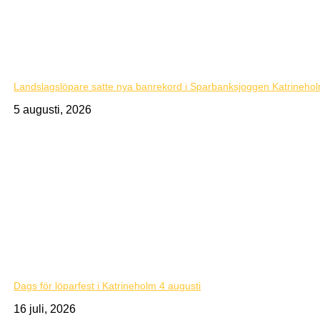
Landslagslöpare satte nya banrekord i Sparbanksjoggen Katrineho
5 augusti, 2026
Dags för löparfest i Katrineholm 4 augusti
16 juli, 2026