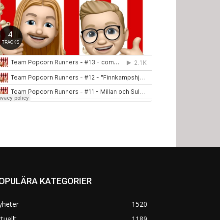
OPULÄRA KATEGORIER
yheter
1520
tuellt
1189