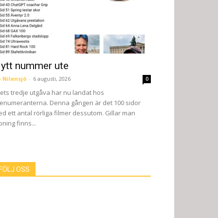
ytt nummer ute
 Nilensjö
-
6 augusti, 2026
0
ets tredje utgåva har nu landat hos
enumeranterna. Denna gången är det 100 sidor
d ett antal rörliga filmer dessutom. Gillar man
pning finns...
FÖLJ OSS