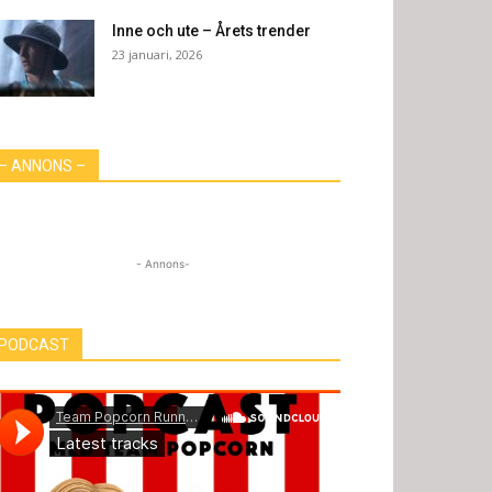
Inne och ute – Årets trender
23 januari, 2026
– ANNONS –
- Annons-
PODCAST