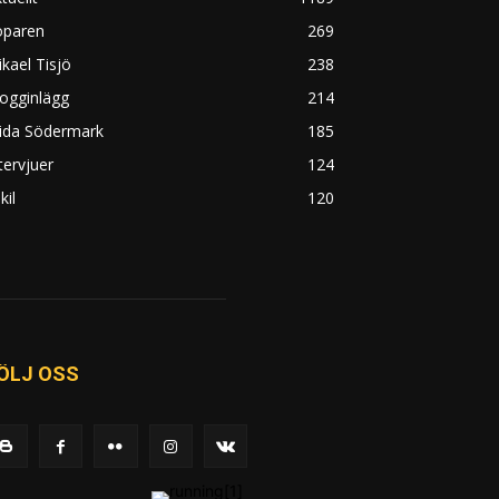
öparen
269
kael Tisjö
238
ogginlägg
214
rida Södermark
185
tervjuer
124
kil
120
ÖLJ OSS