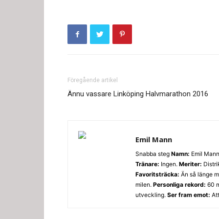
Föregående artikel
Ännu vassare Linköping Halvmarathon 2016
Emil Mann
Snabba steg
Namn:
Emil Man
Tränare:
Ingen.
Meriter:
Distri
Favoritsträcka:
Än så länge m
milen.
Personliga rekord:
60 m
utveckling.
Ser fram emot:
Att