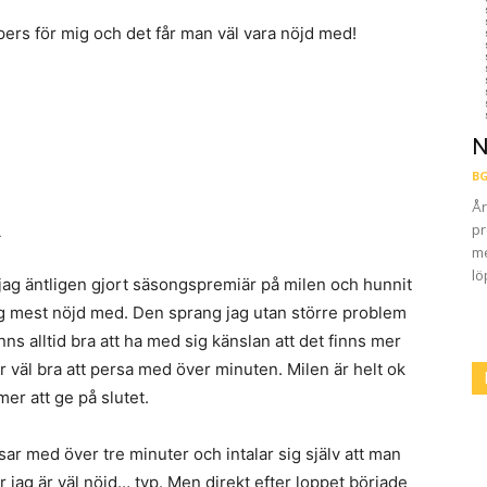
pers för mig och det får man väl vara nöjd med!
N
BG
År
pr
.
me
lö
 jag äntligen gjort säsongspremiär på milen och hunnit
og mest nöjd med. Den sprang jag utan större problem
s alltid bra att ha med sig känslan att det finns mer
är väl bra att persa med över minuten. Milen är helt ok
mer att ge på slutet.
ar med över tre minuter och intalar sig själv att man
ler jag är väl nöjd… typ. Men direkt efter loppet började