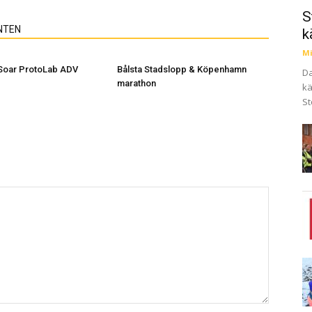
S
NTEN
k
Mi
Soar ProtoLab ADV
Bålsta Stadslopp & Köpenhamn
Da
marathon
kä
St