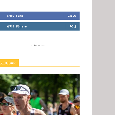
8,660
Fans
GILLA
6,714
Följare
FÖLJ
- Annons -
BLOGGAR