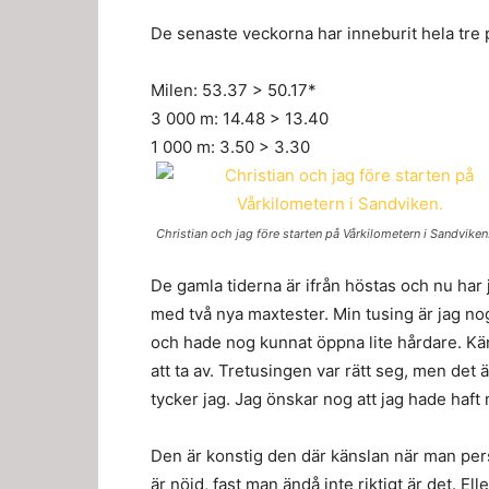
De senaste veckorna har inneburit hela tre 
Milen: 53.37 > 50.17*
3 000 m: 14.48 > 13.40
1 000 m: 3.50 > 3.30
Christian och jag före starten på Vårkilometern i Sandviken
De gamla tiderna är ifrån höstas och nu har
med två nya maxtester. Min tusing är jag n
och hade nog kunnat öppna lite hårdare. Känn
att ta av. Tretusingen var rätt seg, men det 
tycker jag. Jag önskar nog att jag hade haft 
Den är konstig den där känslan när man pers
är nöjd, fast man ändå inte riktigt är det. El