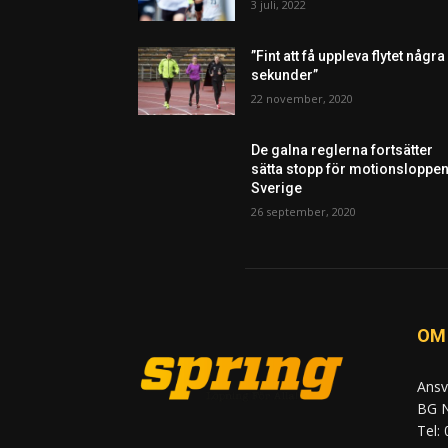
3 juli, 2022
”Fint att få uppleva flytet några
sekunder”
22 november, 2020
De galna reglerna fortsätter
sätta stopp för motionsloppen
Sverige
26 september, 2020
OM
Ansv
BG N
Tel: