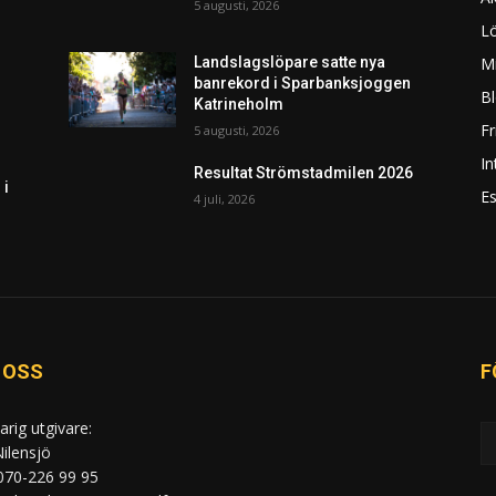
5 augusti, 2026
L
Mi
Landslagslöpare satte nya
banrekord i Sparbanksjoggen
Bl
Katrineholm
F
5 augusti, 2026
In
Resultat Strömstadmilen 2026
 i
Es
4 juli, 2026
 OSS
F
arig utgivare:
ilensjö
 070-226 99 95