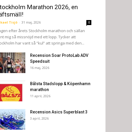
tockholm Marathon 2026, en
äftsmäll!
kael Tisjö
-
31 maj, 2026
0
gen efter årets Stockholm marathon och sällan
nt mig så missnöjd med ett lopp. Tycker att
ockholm har varit så ”kul” att springa med den...
Recension Soar ProtoLab ADV
Speedsuit
16 maj, 2026
Bålsta Stadslopp & Köpenhamn
marathon
11 april, 2026
Recension Asics Superblast 3
3 april, 2026