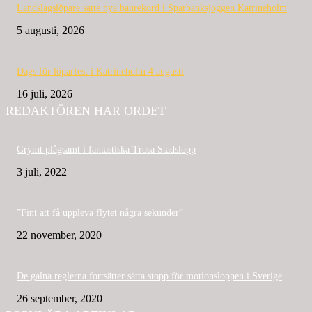
Landslagslöpare satte nya banrekord i Sparbanksjoggen Katrineholm
5 augusti, 2026
Dags för löparfest i Katrineholm 4 augusti
16 juli, 2026
REDAKTÖREN HAR ORDET
Grymt plågsamt i fantastiska Trosa Stadslopp
3 juli, 2022
”Fint att få uppleva flytet några sekunder”
22 november, 2020
De galna reglerna fortsätter sätta stopp för motionsloppen i Sverige
26 september, 2020