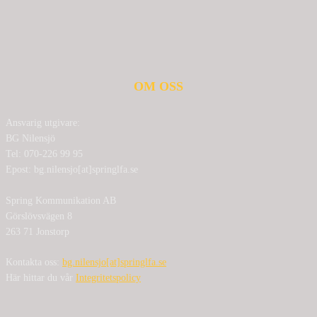
OM OSS
Ansvarig utgivare:
BG Nilensjö
Tel: 070-226 99 95
Epost: bg.nilensjo[at]springlfa.se
Spring Kommunikation AB
Görslövsvägen 8
263 71 Jonstorp
Kontakta oss:
bg.nilensjo[at]springlfa.se
Här hittar du vår
Integritetspolicy