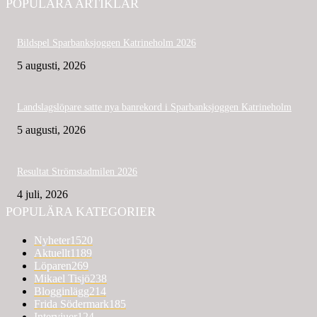
POPULÄRA ARTIKLAR
Bildspel Sparbanksjoggen Katrineholm 2026
5 augusti, 2026
Landslagslöpare satte nya banrekord i Sparbanksjoggen Katrineholm
5 augusti, 2026
Resultat Strömstadmilen 2026
4 juli, 2026
POPULÄRA KATEGORIER
Nyheter
1520
Aktuellt
1189
Löparen
269
Mikael Tisjö
238
Blogginlägg
214
Frida Södermark
185
Intervjuer
124