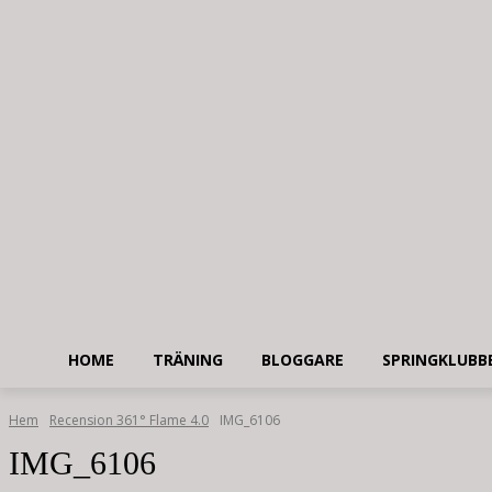
HOME
TRÄNING
BLOGGARE
SPRINGKLUBB
Hem
Recension 361° Flame 4.0
IMG_6106
IMG_6106