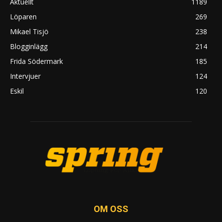
Aktuellt
1189
Löparen
269
Mikael Tisjö
238
Blogginlägg
214
Frida Södermark
185
Intervjuer
124
Eskil
120
OM OSS