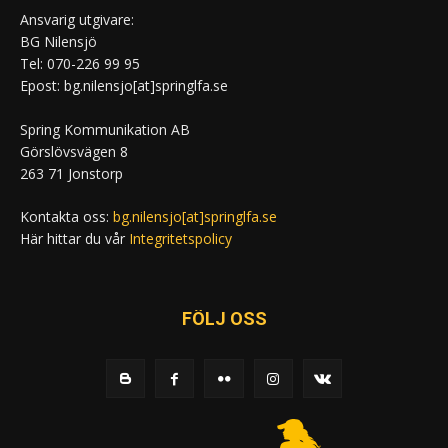
Ansvarig utgivare:
BG Nilensjö
Tel: 070-226 99 95
Epost: bg.nilensjo[at]springlfa.se
Spring Kommunikation AB
Görslövsvägen 8
263 71 Jonstorp
Kontakta oss:
bg.nilensjo[at]springlfa.se
Här hittar du vår
Integritetspolicy
FÖLJ OSS