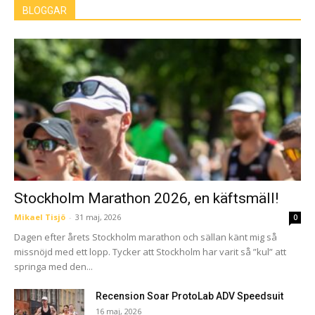
BLOGGAR
Stockholm Marathon 2026, en käftsmäll!
Mikael Tisjö
-
31 maj, 2026
0
Dagen efter årets Stockholm marathon och sällan känt mig så
missnöjd med ett lopp. Tycker att Stockholm har varit så ”kul” att
springa med den...
Recension Soar ProtoLab ADV Speedsuit
16 maj, 2026