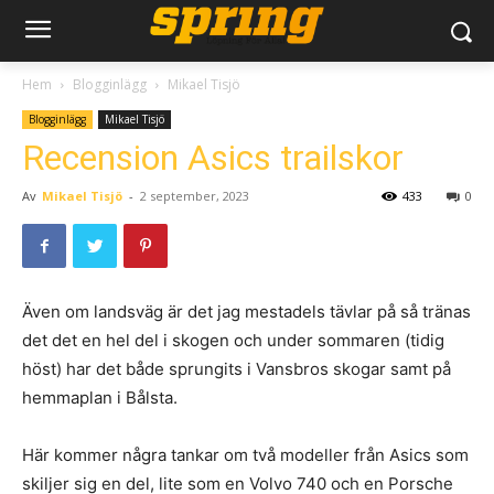
Hem
Blogginlägg
Mikael Tisjö
Blogginlägg
Mikael Tisjö
Recension Asics trailskor
Av
Mikael Tisjö
-
2 september, 2023
433
0
Även om landsväg är det jag mestadels tävlar på så tränas
det det en hel del i skogen och under sommaren (tidig
höst) har det både sprungits i Vansbros skogar samt på
hemmaplan i Bålsta.
Här kommer några tankar om två modeller från Asics som
skiljer sig en del, lite som en Volvo 740 och en Porsche