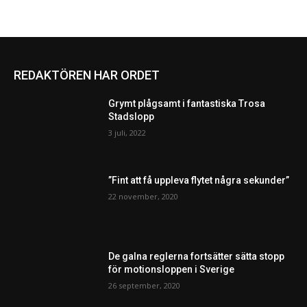
REDAKTÖREN HAR ORDET
Grymt plågsamt i fantastiska Trosa
Stadslopp
3 juli, 2022
”Fint att få uppleva flytet några sekunder”
22 november, 2020
De galna reglerna fortsätter sätta stopp
för motionsloppen i Sverige
26 september, 2020