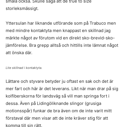
smala också. Skulle säga att de true to size
storleksmässigt.
Yttersulan har liknande utförande som på Trabuco men
med mindre kontaktyta men knappast en skillnad jag
märkte något av förutom vid en direkt sko-brevid-sko-
jämförelse. Bra grepp alltså och hittills inte lämnat något
att önska där.
Lite skillnad i kontaktyta.
Lättare och styvare betyder ju oftast en sak och det är
mer fart och här är det leverans. Likt när man drar på sig
kolfiberskorna för landsväg så vill man springa fort i
dessa. Även på Lidingöliknande slingor (grusiga
motionsspår) funkar de bra även om de inte varit mitt
förstaval där men visar att de inte kräver stig för att
komma till sin rätt.