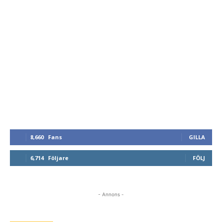
8,660
Fans
GILLA
6,714
Följare
FÖLJ
- Annons -