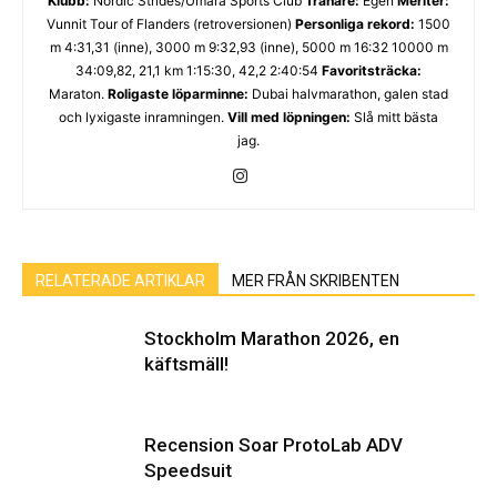
Klubb:
Nordic Strides/Umara Sports Club
Tränare:
Egen
Meriter:
Vunnit Tour of Flanders (retroversionen)
Personliga rekord:
1500
m 4:31,31 (inne), 3000 m 9:32,93 (inne), 5000 m 16:32 10000 m
34:09,82, 21,1 km 1:15:30, 42,2 2:40:54
Favoritsträcka:
Maraton.
Roligaste löparminne:
Dubai halvmarathon, galen stad
och lyxigaste inramningen.
Vill med löpningen:
Slå mitt bästa
jag.
RELATERADE ARTIKLAR
MER FRÅN SKRIBENTEN
Stockholm Marathon 2026, en
käftsmäll!
Recension Soar ProtoLab ADV
Speedsuit