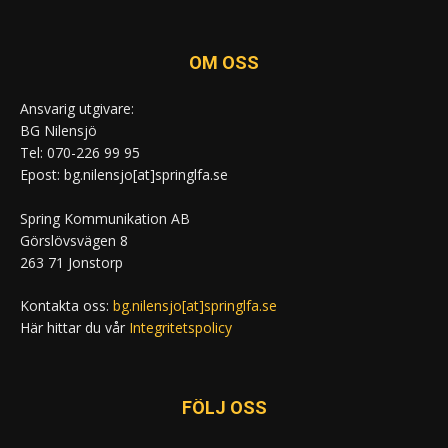
OM OSS
Ansvarig utgivare:
BG Nilensjö
Tel: 070-226 99 95
Epost: bg.nilensjo[at]springlfa.se
Spring Kommunikation AB
Görslövsvägen 8
263 71 Jonstorp
Kontakta oss:
bg.nilensjo[at]springlfa.se
Här hittar du vår
Integritetspolicy
FÖLJ OSS