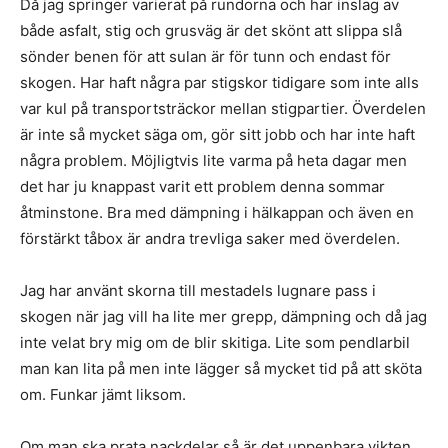
Då jag springer varierat på rundorna och har inslag av
både asfalt, stig och grusväg är det skönt att slippa slå
sönder benen för att sulan är för tunn och endast för
skogen. Har haft några par stigskor tidigare som inte alls
var kul på transportsträckor mellan stigpartier. Överdelen
är inte så mycket säga om, gör sitt jobb och har inte haft
några problem. Möjligtvis lite varma på heta dagar men
det har ju knappast varit ett problem denna sommar
åtminstone. Bra med dämpning i hälkappan och även en
förstärkt tåbox är andra trevliga saker med överdelen.
Jag har använt skorna till mestadels lugnare pass i
skogen när jag vill ha lite mer grepp, dämpning och då jag
inte velat bry mig om de blir skitiga. Lite som pendlarbil
man kan lita på men inte lägger så mycket tid på att sköta
om. Funkar jämt liksom.
Om man ska prata nackdelar så är det uppenbara vikten.