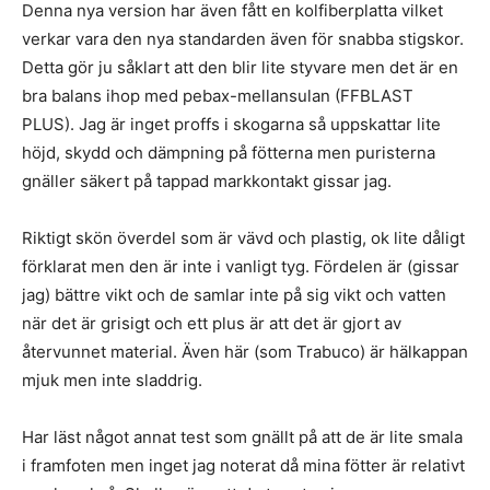
Denna nya version har även fått en kolfiberplatta vilket
verkar vara den nya standarden även för snabba stigskor.
Detta gör ju såklart att den blir lite styvare men det är en
bra balans ihop med pebax-mellansulan (FFBLAST
PLUS). Jag är inget proffs i skogarna så uppskattar lite
höjd, skydd och dämpning på fötterna men puristerna
gnäller säkert på tappad markkontakt gissar jag.
Riktigt skön överdel som är vävd och plastig, ok lite dåligt
förklarat men den är inte i vanligt tyg. Fördelen är (gissar
jag) bättre vikt och de samlar inte på sig vikt och vatten
när det är grisigt och ett plus är att det är gjort av
återvunnet material. Även här (som Trabuco) är hälkappan
mjuk men inte sladdrig.
Har läst något annat test som gnällt på att de är lite smala
i framfoten men inget jag noterat då mina fötter är relativt