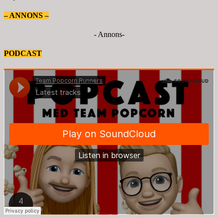
– ANNONS –
- Annons-
PODCAST