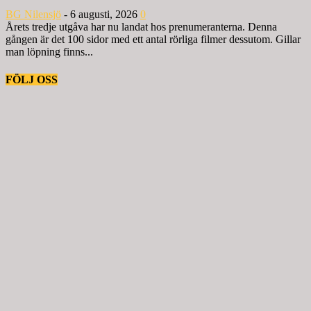
BG Nilensjö
-
6 augusti, 2026
0
Årets tredje utgåva har nu landat hos prenumeranterna. Denna
gången är det 100 sidor med ett antal rörliga filmer dessutom. Gillar
man löpning finns...
FÖLJ OSS