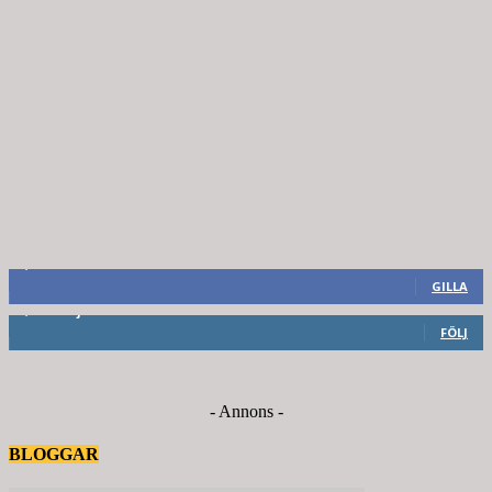
8,660
Fans
GILLA
6,714
Följare
FÖLJ
- Annons -
BLOGGAR