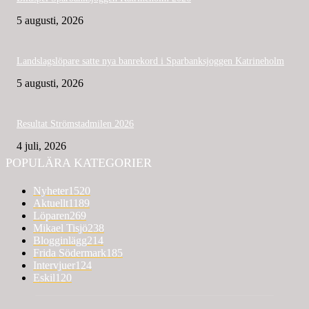
5 augusti, 2026
Landslagslöpare satte nya banrekord i Sparbanksjoggen Katrineholm
5 augusti, 2026
Resultat Strömstadmilen 2026
4 juli, 2026
POPULÄRA KATEGORIER
Nyheter
1520
Aktuellt
1189
Löparen
269
Mikael Tisjö
238
Blogginlägg
214
Frida Södermark
185
Intervjuer
124
Eskil
120