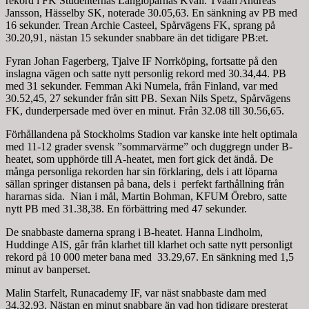
rekord i FK Studenternas Långlöparnas Kväll. Tvåan Andreas
Jansson, Hässelby SK, noterade 30.05,63. En sänkning av PB med
16 sekunder. Trean Archie Casteel, Spårvägens FK, sprang på
30.20,91, nästan 15 sekunder snabbare än det tidigare PB:et.
Fyran Johan Fagerberg, Tjalve IF Norrköping, fortsatte på den
inslagna vägen och satte nytt personlig rekord med 30.34,44. PB
med 31 sekunder. Femman Aki Numela, från Finland, var med
30.52,45, 27 sekunder från sitt PB. Sexan Nils Spetz, Spårvägens
FK, dunderpersade med över en minut. Från 32.08 till 30.56,65.
Förhållandena på Stockholms Stadion var kanske inte helt optimala
med 11-12 grader svensk ”sommarvärme” och duggregn under B-
heatet, som upphörde till A-heatet, men fort gick det ändå. De
många personliga rekorden har sin förklaring, dels i att löparna
sällan springer distansen på bana, dels i perfekt farthållning från
hararnas sida. Nian i mål, Martin Bohman, KFUM Örebro, satte
nytt PB med 31.38,38. En förbättring med 47 sekunder.
De snabbaste damerna sprang i B-heatet. Hanna Lindholm,
Huddinge AIS, går från klarhet till klarhet och satte nytt personligt
rekord på 10 000 meter bana med 33.29,67. En sänkning med 1,5
minut av banperset.
Malin Starfelt, Runacademy IF, var näst snabbaste dam med
34.32.93. Nästan en minut snabbare än vad hon tidigare presterat