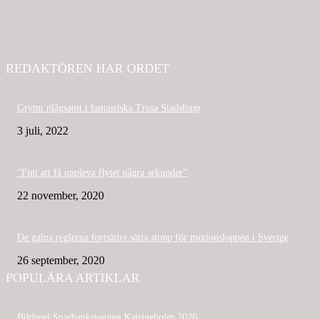
REDAKTÖREN HAR ORDET
Grymt plågsamt i fantastiska Trosa Stadslopp
3 juli, 2022
”Fint att få uppleva flytet några sekunder”
22 november, 2020
De galna reglerna fortsätter sätta stopp för motionsloppen i Sverige
26 september, 2020
POPULÄRA ARTIKLAR
Bildspel Sparbanksjoggen Katrineholm 2026