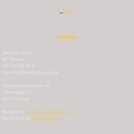
OM OSS
Ansvarig utgivare:
BG Nilensjö
Tel: 070-226 99 95
Epost: bg.nilensjo[at]springlfa.se
Spring Kommunikation AB
Görslövsvägen 8
263 71 Jonstorp
Kontakta oss:
bg.nilensjo[at]springlfa.se
Här hittar du vår
Integritetspolicy