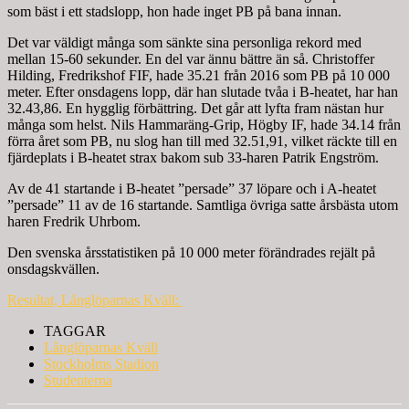
som bäst i ett stadslopp, hon hade inget PB på bana innan.
Det var väldigt många som sänkte sina personliga rekord med
mellan 15-60 sekunder. En del var ännu bättre än så. Christoffer
Hilding, Fredrikshof FIF, hade 35.21 från 2016 som PB på 10 000
meter. Efter onsdagens lopp, där han slutade tvåa i B-heatet, har han
32.43,86. En hygglig förbättring. Det går att lyfta fram nästan hur
många som helst. Nils Hammaräng-Grip, Högby IF, hade 34.14 från
förra året som PB, nu slog han till med 32.51,91, vilket räckte till en
fjärdeplats i B-heatet strax bakom sub 33-haren Patrik Engström.
Av de 41 startande i B-heatet ”persade” 37 löpare och i A-heatet
”persade” 11 av de 16 startande. Samtliga övriga satte årsbästa utom
haren Fredrik Uhrbom.
Den svenska årsstatistiken på 10 000 meter förändrades rejält på
onsdagskvällen.
Resultat, Långlöparnas Kväll:
TAGGAR
Långlöparnas Kväll
Stockholms Stadion
Studenterna