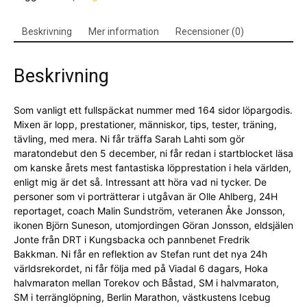
-
21
mängd
Beskrivning
Mer information
Recensioner (0)
Beskrivning
Som vanligt ett fullspäckat nummer med 164 sidor löpargodis.
Mixen är lopp, prestationer, människor, tips, tester, träning,
tävling, med mera. Ni får träffa Sarah Lahti som gör
maratondebut den 5 december, ni får redan i startblocket läsa
om kanske årets mest fantastiska löpprestation i hela världen,
enligt mig är det så. Intressant att höra vad ni tycker. De
personer som vi porträtterar i utgåvan är Olle Ahlberg, 24H
reportaget, coach Malin Sundström, veteranen Åke Jonsson,
ikonen Björn Suneson, utomjordingen Göran Jonsson, eldsjälen
Jonte från DRT i Kungsbacka och pannbenet Fredrik
Bakkman. Ni får en reflektion av Stefan runt det nya 24h
världsrekordet, ni får följa med på Viadal 6 dagars, Hoka
halvmaraton mellan Torekov och Båstad, SM i halvmaraton,
SM i terränglöpning, Berlin Marathon, västkustens Icebug