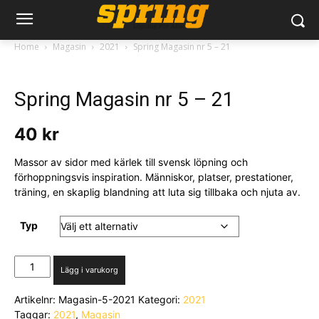
Home
Magasin
2021
Spring Magasin nr 5 – 21
Spring Magasin nr 5 – 21
40
kr
Massor av sidor med kärlek till svensk löpning och
förhoppningsvis inspiration. Människor, platser, prestationer,
träning, en skaplig blandning att luta sig tillbaka och njuta av.
Typ
Spring
Lägg i varukorg
Magasin
nr
Artikelnr:
Magasin-5-2021
Kategori:
2021
5
Taggar:
2021
,
Magasin