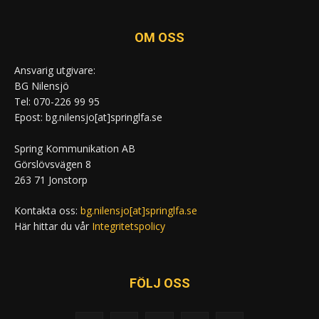
OM OSS
Ansvarig utgivare:
BG Nilensjö
Tel: 070-226 99 95
Epost: bg.nilensjo[at]springlfa.se
Spring Kommunikation AB
Görslövsvägen 8
263 71 Jonstorp
Kontakta oss:
bg.nilensjo[at]springlfa.se
Här hittar du vår
Integritetspolicy
FÖLJ OSS