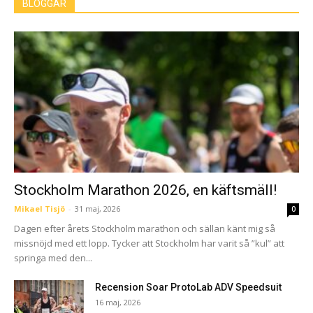
BLOGGAR
Stockholm Marathon 2026, en käftsmäll!
Mikael Tisjö
-
31 maj, 2026
0
Dagen efter årets Stockholm marathon och sällan känt mig så
missnöjd med ett lopp. Tycker att Stockholm har varit så ”kul” att
springa med den...
Recension Soar ProtoLab ADV Speedsuit
16 maj, 2026