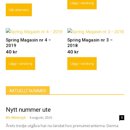
Lägg i varukorg
This
Välj alternativ
product
has
multiple
variants.
Spring Magasin nr 4 –
Spring Magasin nr 3 –
The
2019
2018
options
40
kr
40
kr
may
be
Lägg i varukorg
Lägg i varukorg
chosen
on
the
product
AKTUELLT NUMMER
page
Nytt nummer ute
BG Nilensjö
-
6 augusti, 2026
0
Årets tredje utgåva har nu landat hos prenumeranterna. Denna