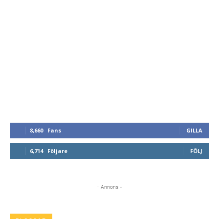
8,660
Fans
GILLA
6,714
Följare
FÖLJ
- Annons -