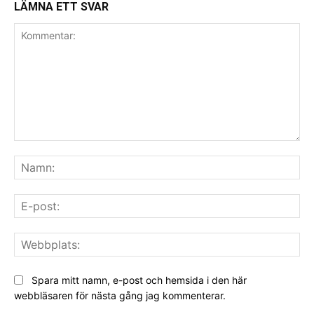
LÄMNA ETT SVAR
Kommentar:
Na
E-
pos
We
Spara mitt namn, e-post och hemsida i den här
webbläsaren för nästa gång jag kommenterar.