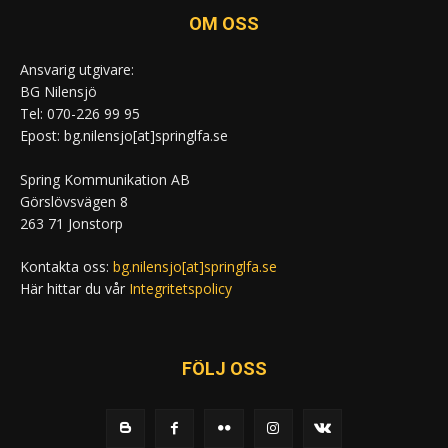
OM OSS
Ansvarig utgivare:
BG Nilensjö
Tel: 070-226 99 95
Epost: bg.nilensjo[at]springlfa.se
Spring Kommunikation AB
Görslövsvägen 8
263 71 Jonstorp
Kontakta oss:
bg.nilensjo[at]springlfa.se
Här hittar du vår
Integritetspolicy
FÖLJ OSS