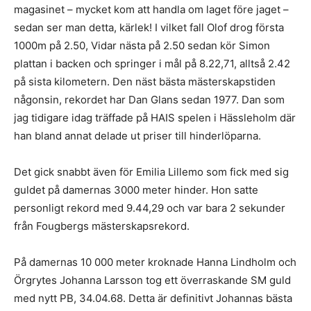
magasinet – mycket kom att handla om laget före jaget –
sedan ser man detta, kärlek! I vilket fall Olof drog första
1000m på 2.50, Vidar nästa på 2.50 sedan kör Simon
plattan i backen och springer i mål på 8.22,71, alltså 2.42
på sista kilometern. Den näst bästa mästerskapstiden
någonsin, rekordet har Dan Glans sedan 1977. Dan som
jag tidigare idag träffade på HAIS spelen i Hässleholm där
han bland annat delade ut priser till hinderlöparna.
Det gick snabbt även för Emilia Lillemo som fick med sig
guldet på damernas 3000 meter hinder. Hon satte
personligt rekord med 9.44,29 och var bara 2 sekunder
från Fougbergs mästerskapsrekord.
På damernas 10 000 meter kroknade Hanna Lindholm och
Örgrytes Johanna Larsson tog ett överraskande SM guld
med nytt PB, 34.04.68. Detta är definitivt Johannas bästa