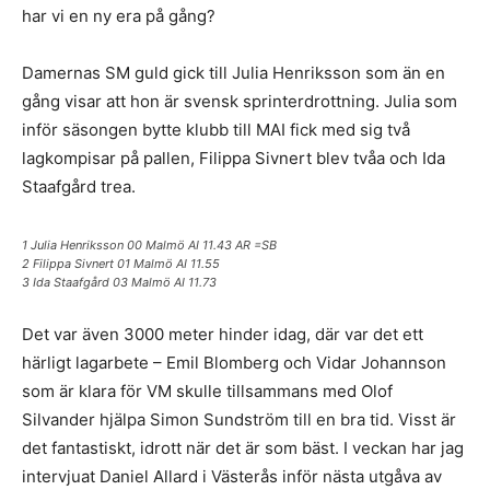
har vi en ny era på gång?
Damernas SM guld gick till Julia Henriksson som än en
gång visar att hon är svensk sprinterdrottning. Julia som
inför säsongen bytte klubb till MAI fick med sig två
lagkompisar på pallen, Filippa Sivnert blev tvåa och Ida
Staafgård trea.
1 Julia Henriksson 00 Malmö AI 11.43 AR =SB
2 Filippa Sivnert 01 Malmö AI 11.55
3 Ida Staafgård 03 Malmö AI 11.73
Det var även 3000 meter hinder idag, där var det ett
härligt lagarbete – Emil Blomberg och Vidar Johannson
som är klara för VM skulle tillsammans med Olof
Silvander hjälpa Simon Sundström till en bra tid. Visst är
det fantastiskt, idrott när det är som bäst. I veckan har jag
intervjuat Daniel Allard i Västerås inför nästa utgåva av