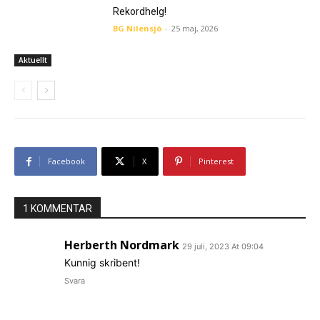
Rekordhelg!
BG Nilensjö
-
25 maj, 2026
Aktuellt
Facebook
X
Pinterest
1 KOMMENTAR
Herberth Nordmark
29 juli, 2023 At 09:04
Kunnig skribent!
Svara