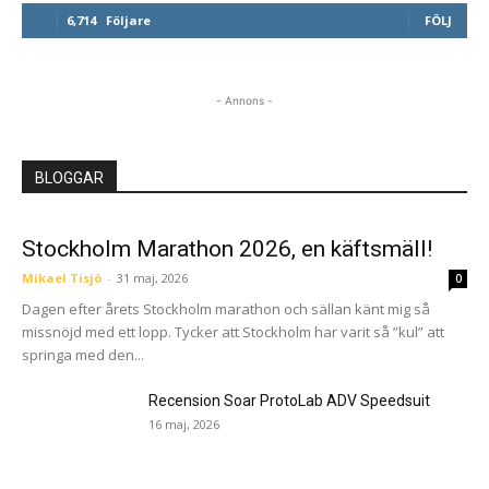
6,714
Följare
FÖLJ
- Annons -
BLOGGAR
Stockholm Marathon 2026, en käftsmäll!
Mikael Tisjö
-
31 maj, 2026
0
Dagen efter årets Stockholm marathon och sällan känt mig så
missnöjd med ett lopp. Tycker att Stockholm har varit så ”kul” att
springa med den...
Recension Soar ProtoLab ADV Speedsuit
16 maj, 2026