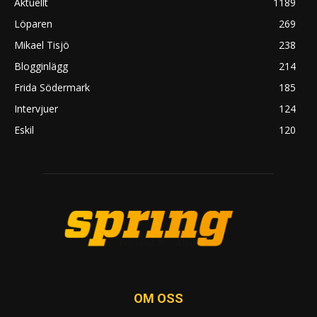
Aktuellt
1189
Löparen
269
Mikael Tisjö
238
Blogginlägg
214
Frida Södermark
185
Intervjuer
124
Eskil
120
OM OSS