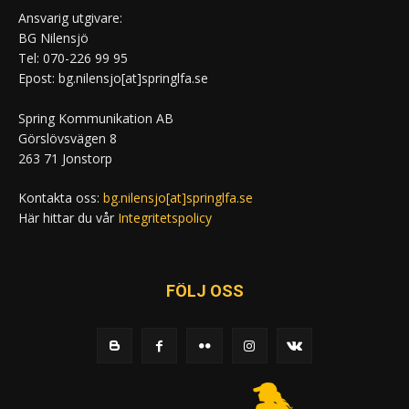
Ansvarig utgivare:
BG Nilensjö
Tel: 070-226 99 95
Epost: bg.nilensjo[at]springlfa.se
Spring Kommunikation AB
Görslövsvägen 8
263 71 Jonstorp
Kontakta oss:
bg.nilensjo[at]springlfa.se
Här hittar du vår
Integritetspolicy
FÖLJ OSS