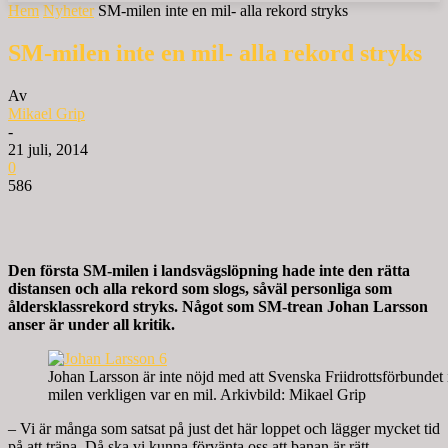
Hem
Nyheter
SM-milen inte en mil- alla rekord stryks
SM-milen inte en mil- alla rekord stryks
Av
Mikael Grip
-
21 juli, 2014
0
586
Den första SM-milen i landsvägslöpning hade inte den rätta
distansen och alla rekord som slogs, såväl personliga som
åldersklassrekord stryks. Något som SM-trean Johan Larsson
anser är under all kritik.
Johan Larsson är inte nöjd med att Svenska Friidrottsförbundet in
milen verkligen var en mil. Arkivbild: Mikael Grip
– Vi är många som satsat på just det här loppet och lägger mycket tid
på att träna. Då ska vi kunna förvänta oss att banan är rätt