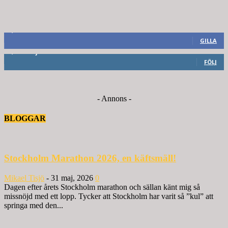
8,660
Fans
GILLA
6,714
Följare
FÖLJ
- Annons -
BLOGGAR
Stockholm Marathon 2026, en käftsmäll!
Mikael Tisjö
-
31 maj, 2026
0
Dagen efter årets Stockholm marathon och sällan känt mig så
missnöjd med ett lopp. Tycker att Stockholm har varit så ”kul” att
springa med den...