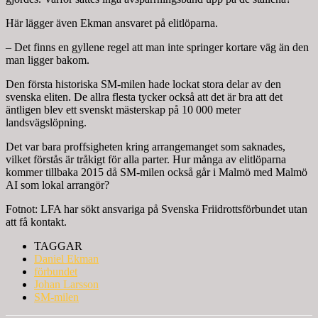
Här lägger även Ekman ansvaret på elitlöparna.
– Det finns en gyllene regel att man inte springer kortare väg än den
man ligger bakom.
Den första historiska SM-milen hade lockat stora delar av den
svenska eliten. De allra flesta tycker också att det är bra att det
äntligen blev ett svenskt mästerskap på 10 000 meter
landsvägslöpning.
Det var bara proffsigheten kring arrangemanget som saknades,
vilket förstås är tråkigt för alla parter. Hur många av elitlöparna
kommer tillbaka 2015 då SM-milen också går i Malmö med Malmö
AI som lokal arrangör?
Fotnot: LFA har sökt ansvariga på Svenska Friidrottsförbundet utan
att få kontakt.
TAGGAR
Daniel Ekman
förbundet
Johan Larsson
SM-milen