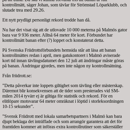
kontrollmätt, säger Johan, som tävlar för Strömstad Löparklubb, och
slutade trea med 29.26.
Ett nytt prydligt personligt rekord trodde han då.
Nu har det visat sig att de utlovade 10 000 meterna på Malmös gator
bara var 9 936 meter. Alltså 64 meter för kort. Förbundet har
kontrollmätt banan efter (?) loppet och konstaterat detta.
På Svenska Friidrottsförbundets hemsida står att läsa att banan
kontrollmättes redan i april, men gatukontoret i Malmö aviserade
kort tid innan tävlingsdatumet den 12 juli att ändringar måste göras
på banan. Ändringar gjordes, men inte någon ny kontrollmätning.
Från friidrott.se:
”Detta påverkar inte loppets giltighet som tävling eller mästerskap.
Däremot blir konsekvensen att de tider som presterades vid SM-
milen 2014 tyvärr ej är giltiga för statistik och rekord. För en
elitlöpare motsvarar 64 meter omräknat i löptid i storleksordningen
10-15 sekunder”.
”Svensk Friidrott med lokala samarbetspartners i Malmö kan bara
djupt beklaga det inträffade och som arrangör garantera att det för
framtiden kommer att införas extra kontrollrutiner som säkerställer