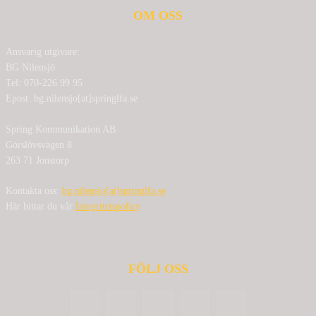
OM OSS
Ansvarig utgivare:
BG Nilensjö
Tel: 070-226 99 95
Epost: bg.nilensjo[at]springlfa.se
Spring Kommunikation AB
Görslövsvägen 8
263 71 Jonstorp
Kontakta oss:
bg.nilensjo[at]springlfa.se
Här hittar du vår
Integritetspolicy
FÖLJ OSS