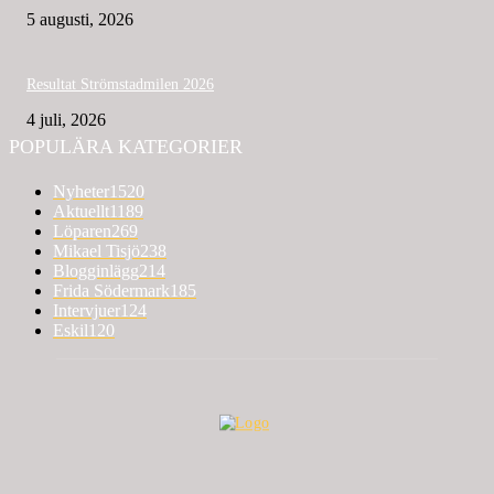
5 augusti, 2026
Resultat Strömstadmilen 2026
4 juli, 2026
POPULÄRA KATEGORIER
Nyheter
1520
Aktuellt
1189
Löparen
269
Mikael Tisjö
238
Blogginlägg
214
Frida Södermark
185
Intervjuer
124
Eskil
120