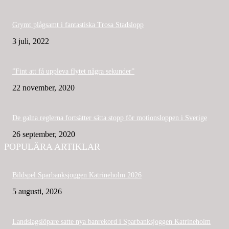
Grymt plågsamt i fantastiska Trosa Stadslopp
3 juli, 2022
”Fint att få uppleva flytet några sekunder”
22 november, 2020
De galna reglerna fortsätter sätta stopp för motionsloppen i Sverige
26 september, 2020
POPULÄRA ARTIKLAR
Bildspel Sparbanksjoggen Katrineholm 2026
5 augusti, 2026
Landslagslöpare satte nya banrekord i Sparbanksjoggen Katrineholm