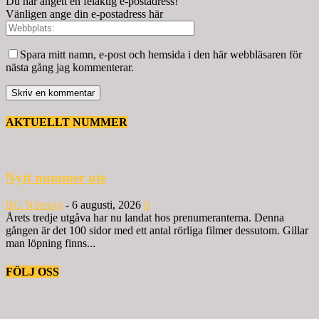
Du har angett en felaktig e-postadress!
Vänligen ange din e-postadress här
Spara mitt namn, e-post och hemsida i den här webbläsaren för
nästa gång jag kommenterar.
AKTUELLT NUMMER
Nytt nummer ute
BG Nilensjö
-
6 augusti, 2026
0
Årets tredje utgåva har nu landat hos prenumeranterna. Denna
gången är det 100 sidor med ett antal rörliga filmer dessutom. Gillar
man löpning finns...
FÖLJ OSS