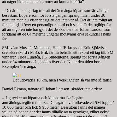
att något liknande inte kommer att kunna inträffa”.
– Det är inte okej. Jag tror att det är många löpare som är väldigt
besvikna. Löpare som för första gången sprang milen under 30
minuter, men nu visar det sig att det inte var så. Det är inte roligt att
först bli glad över ett personligt rekord och sedan få det ogiltigt för
att arrangören inte har gjort det de ska, berättar Johan Larsson som
förklarar att de 64 meterna ungefär motsvarar elva sekunder i hans
fart.
SM-tvåan Mustafa Mohamed, Hälle IF, krossade Erik Sjökvists
svenska rekord i M 35. Erik får nu behålla sitt rekord ett tag till. SM-
vinnaren Frida Lundén, FK Studenterna, sprang för första gången
under 34 minuter och gladdes över det. Nu är den tiden borta.
Exemplen är många.
Det utlovades 10 km, men i verkligheten så var inte så fallet.
Daniel Ekman, tränare till Johan Larsson, skräder inte orden:
– Jag tycker att löparna och klubbarna ska begära
anmälningsavgiften tillbaka. Deltagarna var utlovade ett SM-lopp på
10 000 meter och fick 9 936 meter. Dessutom fanns det många
ställen på banan där det fanns tillfälle att ta genvägar, vilket också
gjordes. Varför sattes inga avspärrningsband upp på de ställena?