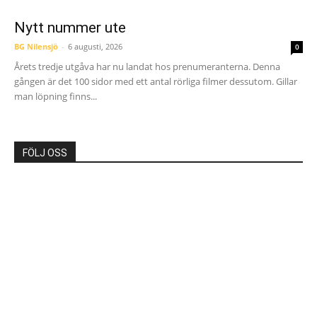
Nytt nummer ute
BG Nilensjö
-
6 augusti, 2026
0
Årets tredje utgåva har nu landat hos prenumeranterna. Denna
gången är det 100 sidor med ett antal rörliga filmer dessutom. Gillar
man löpning finns...
FÖLJ OSS