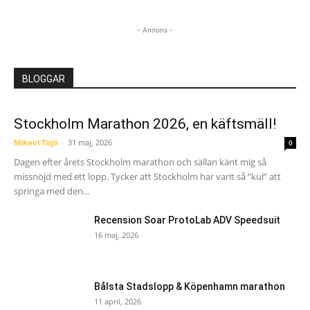
- Annons -
BLOGGAR
Stockholm Marathon 2026, en käftsmäll!
Mikael Tisjö
-
31 maj, 2026
0
Dagen efter årets Stockholm marathon och sällan känt mig så
missnöjd med ett lopp. Tycker att Stockholm har varit så ”kul” att
springa med den...
Recension Soar ProtoLab ADV Speedsuit
16 maj, 2026
Bålsta Stadslopp & Köpenhamn marathon
11 april, 2026