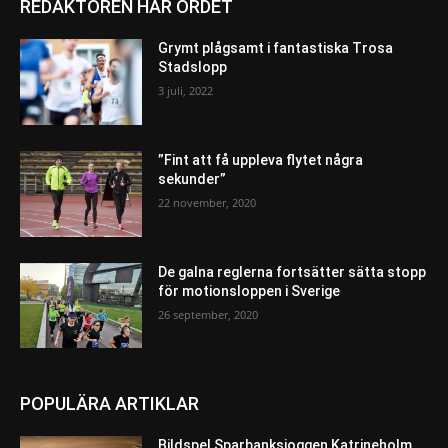
REDAKTÖREN HAR ORDET
Grymt plågsamt i fantastiska Trosa
Stadslopp
3 juli, 2022
”Fint att få uppleva flytet några
sekunder”
22 november, 2020
De galna reglerna fortsätter sätta stopp
för motionsloppen i Sverige
26 september, 2020
POPULÄRA ARTIKLAR
Bildspel Sparbanksjoggen Katrineholm