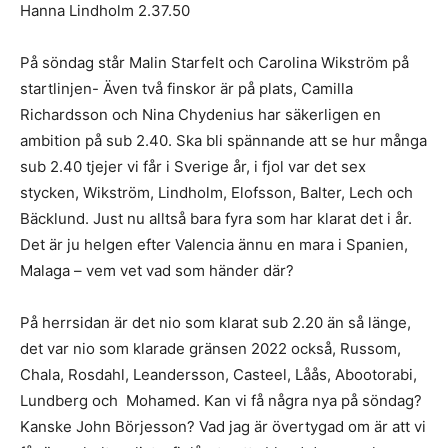
Hanna Lindholm 2.37.50
På söndag står Malin Starfelt och Carolina Wikström på
startlinjen- Även två finskor är på plats, Camilla
Richardsson och Nina Chydenius har säkerligen en
ambition på sub 2.40. Ska bli spännande att se hur många
sub 2.40 tjejer vi får i Sverige år, i fjol var det sex
stycken, Wikström, Lindholm, Elofsson, Balter, Lech och
Bäcklund. Just nu alltså bara fyra som har klarat det i år.
Det är ju helgen efter Valencia ännu en mara i Spanien,
Malaga – vem vet vad som händer där?
På herrsidan är det nio som klarat sub 2.20 än så länge,
det var nio som klarade gränsen 2022 också, Russom,
Chala, Rosdahl, Leandersson, Casteel, Låås, Abootorabi,
Lundberg och Mohamed. Kan vi få några nya på söndag?
Kanske John Börjesson? Vad jag är övertygad om är att vi