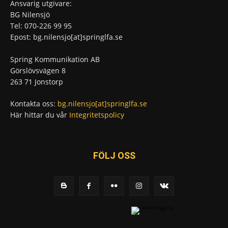
Ansvarig utgivare:
BG Nilensjö
Tel: 070-226 99 95
Epost: bg.nilensjo[at]springlfa.se
Spring Kommunikation AB
Görslövsvägen 8
263 71 Jonstorp
Kontakta oss:
bg.nilensjo[at]springlfa.se
Här hittar du vår
Integritetspolicy
FÖLJ OSS