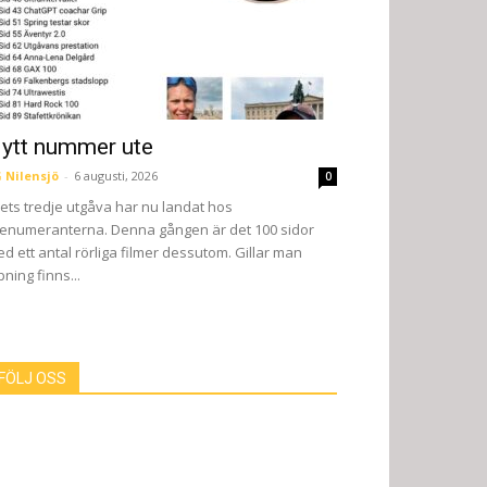
ytt nummer ute
 Nilensjö
-
6 augusti, 2026
0
ets tredje utgåva har nu landat hos
enumeranterna. Denna gången är det 100 sidor
d ett antal rörliga filmer dessutom. Gillar man
pning finns...
FÖLJ OSS