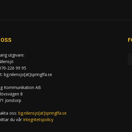
 OSS
F
arig utgivare:
ilensjö
 070-226 99 95
: bg.nilensjo[at]springlfa.se
ng Kommunikation AB
lövsvägen 8
71 Jonstorp
akta oss:
bg.nilensjo[at]springlfa.se
hittar du vår
Integritetspolicy