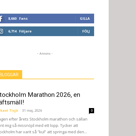
8,660
Fans
GILLA
6,714
Följare
FÖLJ
- Annons -
BLOGGAR
tockholm Marathon 2026, en
äftsmäll!
kael Tisjö
-
31 maj, 2026
0
gen efter årets Stockholm marathon och sällan
nt mig så missnöjd med ett lopp. Tycker att
ockholm har varit så ”kul” att springa med den...