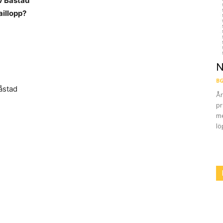
av Båstad
aillopp?
N
BG
åstad
År
pr
me
lö