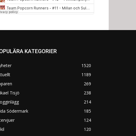
OPULÄRA KATEGORIER
yheter
1520
tuellt
1189
öparen
269
kael Tisjö
238
ogginlägg
214
rida Södermark
185
tervjuer
124
kil
120