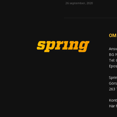
26 september, 2020
OM
Ansv
BG N
Tel:
Epost
Spri
Görs
263 
Kont
Här 