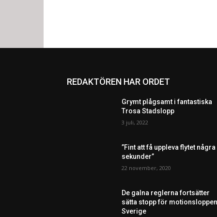
REDAKTÖREN HAR ORDET
Grymt plågsamt i fantastiska
Trosa Stadslopp
3 juli, 2022
”Fint att få uppleva flytet några
sekunder”
22 november, 2020
De galna reglerna fortsätter
sätta stopp för motionsloppen
Sverige