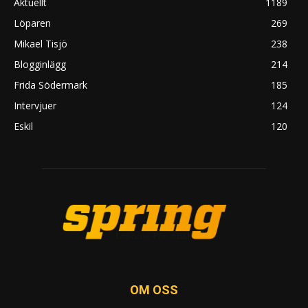
Aktuellt
1189
Löparen
269
Mikael Tisjö
238
Blogginlägg
214
Frida Södermark
185
Intervjuer
124
Eskil
120
OM OSS