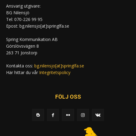
Ansvarig utgivare:
BG Nilensjö
Tel: 070-226 99 95
Epost: bg.nilensjo[at]springlfa.se
Spring Kommunikation AB
Görslövsvägen 8
263 71 Jonstorp
Kontakta oss:
bg.nilensjo[at]springlfa.se
Här hittar du vår
Integritetspolicy
FÖLJ OSS