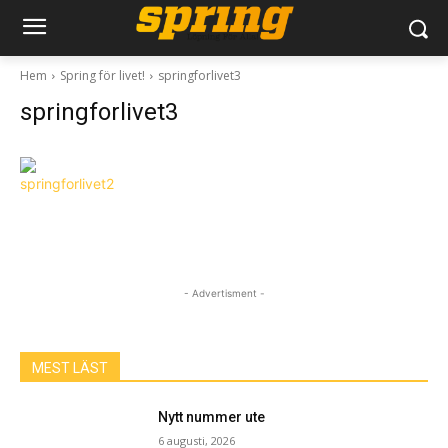
Hem
Spring för livet!
springforlivet3
springforlivet3
- Advertisment -
MEST LÄST
Nytt nummer ute
6 augusti, 2026