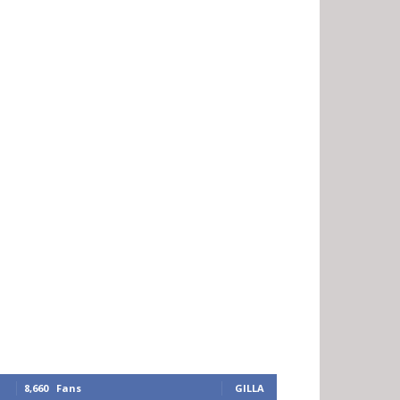
8,660
Fans
GILLA