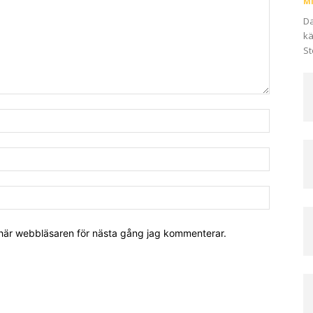
Mi
Da
kä
St
 här webbläsaren för nästa gång jag kommenterar.