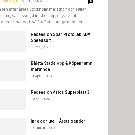
kael Tisjö
-
31 maj, 2026
0
gen efter årets Stockholm marathon och sällan
nt mig så missnöjd med ett lopp. Tycker att
ockholm har varit så ”kul” att springa med den...
Recension Soar ProtoLab ADV
Speedsuit
16 maj, 2026
Bålsta Stadslopp & Köpenhamn
marathon
11 april, 2026
Recension Asics Superblast 3
3 april, 2026
Inne och ute – Årets trender
23 januari, 2026