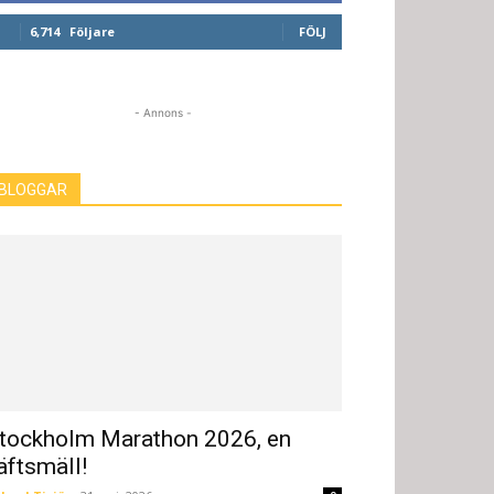
6,714
Följare
FÖLJ
- Annons -
BLOGGAR
tockholm Marathon 2026, en
äftsmäll!