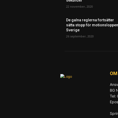
sekunder”
22 november, 2020
De galna reglerna fortsätter
sätta stopp för motionsloppen
Sverige
26 september, 2020
OM
Ansv
BG N
Tel:
Epos
Spri