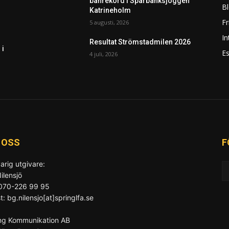
banrekord i Sparbanksjoggen
Bl
Katrineholm
F
5 augusti, 2026
In
Resultat Strömstadmilen 2026
 i
Es
4 juli, 2026
 OSS
F
arig utgivare:
ilensjö
 070-226 99 95
t: bg.nilensjo[at]springlfa.se
ng Kommunikation AB