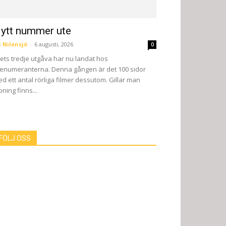
ytt nummer ute
 Nilensjö
-
6 augusti, 2026
0
ets tredje utgåva har nu landat hos
enumeranterna. Denna gången är det 100 sidor
d ett antal rörliga filmer dessutom. Gillar man
pning finns...
FÖLJ OSS