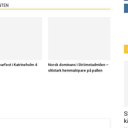
NTEN
arfest i Katrineholm 4
Norsk dominans i Strömstadmilen –
slitstark hemmalöpare på pallen
S
k