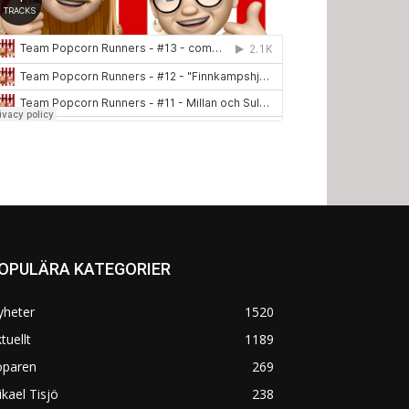
OPULÄRA KATEGORIER
yheter
1520
tuellt
1189
öparen
269
kael Tisjö
238