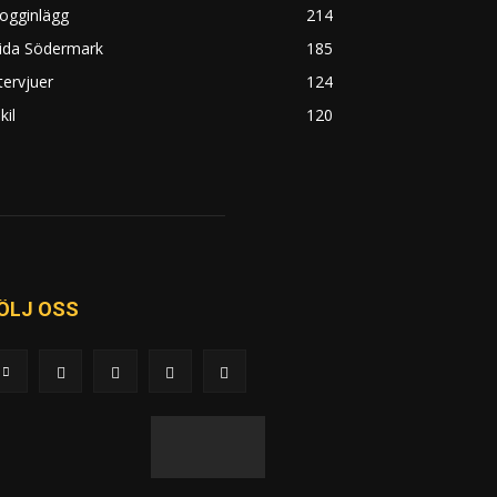
ogginlägg
214
rida Södermark
185
tervjuer
124
kil
120
ÖLJ OSS