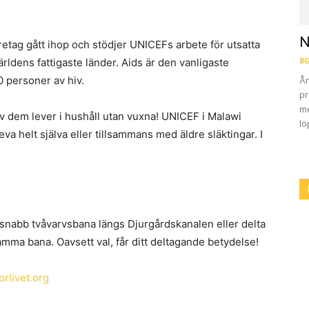
N
öretag gått ihop och stödjer UNICEFs arbete för utsatta
BG
ärldens fattigaste länder. Aids är den vanligaste
 personer av hiv.
År
pr
me
av dem lever i hushåll utan vuxna! UNICEF i Malawi
lö
leva helt själva eller tillsammans med äldre släktingar. I
n snabb tvåvarvsbana längs Djurgårdskanalen eller delta
samma bana. Oavsett val, får ditt deltagande betydelse!
orlivet.org