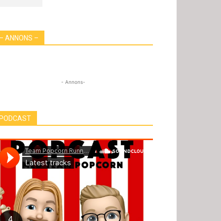
– ANNONS –
- Annons-
PODCAST