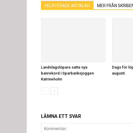
RELATERADE ARTIKLAR
MER FRÅN SKRIBE
Landslagslöpare satte nya
Dags för löp
banrekord i Sparbanksjoggen
augusti
Katrineholm
LÄMNA ETT SVAR