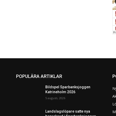
POPULÄRA ARTIKLAR
P
Bildspel Sparbanksjoggen
N
Katrineholm 2026
Ak
5 augusti, 2026
L
Mi
Landslagslöpare satte nya