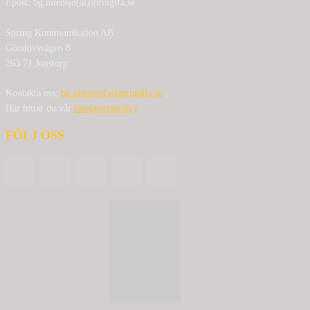
Epost: bg.nilensjo[at]springlfa.se
Spring Kommunikation AB
Görslövsvägen 8
263 71 Jonstorp
Kontakta oss:
bg.nilensjo[at]springlfa.se
Här hittar du vår
Integritetspolicy
FÖLJ OSS