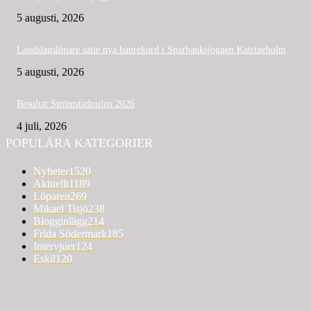
5 augusti, 2026
Landslagslöpare satte nya banrekord i Sparbanksjoggen Katrineholm
5 augusti, 2026
Resultat Strömstadmilen 2026
4 juli, 2026
POPULÄRA KATEGORIER
Nyheter
1520
Aktuellt
1189
Löparen
269
Mikael Tisjö
238
Blogginlägg
214
Frida Södermark
185
Intervjuer
124
Eskil
120