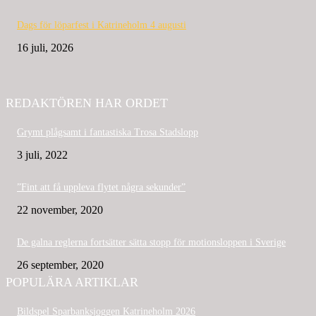
Dags för löparfest i Katrineholm 4 augusti
16 juli, 2026
REDAKTÖREN HAR ORDET
Grymt plågsamt i fantastiska Trosa Stadslopp
3 juli, 2022
”Fint att få uppleva flytet några sekunder”
22 november, 2020
De galna reglerna fortsätter sätta stopp för motionsloppen i Sverige
26 september, 2020
POPULÄRA ARTIKLAR
Bildspel Sparbanksjoggen Katrineholm 2026