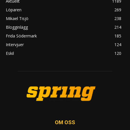
Aktuellt
1189
Löparen
269
Mikael Tisjö
238
Blogginlägg
214
Frida Södermark
185
Intervjuer
124
Eskil
120
OM OSS