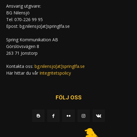
Ansvarig utgivare:
BG Nilensjö
Tel: 070-226 99 95
Epost: bg.nilensjo[at]springlfa.se
Spring Kommunikation AB
Görslövsvägen 8
263 71 Jonstorp
Kontakta oss:
bg.nilensjo[at]springlfa.se
Här hittar du vår
Integritetspolicy
FÖLJ OSS