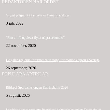
REDAKTÖREN HAR ORDET
Grymt plågsamt i fantastiska Trosa Stadslopp
3 juli, 2022
”Fint att få uppleva flytet några sekunder”
22 november, 2020
De galna reglerna fortsätter sätta stopp för motionsloppen i Sverige
26 september, 2020
POPULÄRA ARTIKLAR
Bildspel Sparbanksjoggen Katrineholm 2026
5 augusti, 2026
Landslagslöpare satte nya banrekord i Sparbanksjoggen Katrineholm