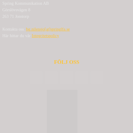
Spring Kommunikation AB
Görslövsvägen 8
263 71 Jonstorp
Kontakta oss:
bg.nilensjo[at]springlfa.se
Här hittar du vår
Integritetspolicy
FÖLJ OSS