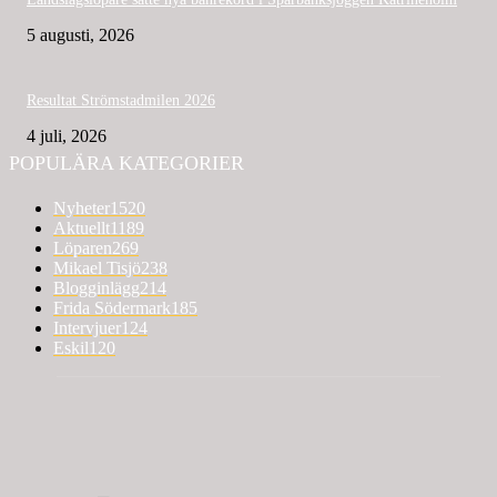
5 augusti, 2026
Resultat Strömstadmilen 2026
4 juli, 2026
POPULÄRA KATEGORIER
Nyheter
1520
Aktuellt
1189
Löparen
269
Mikael Tisjö
238
Blogginlägg
214
Frida Södermark
185
Intervjuer
124
Eskil
120