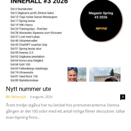
Nytt nummer ute
BG Nilensjö
-
6 augusti, 2026
0
Årets tredje utgåva har nu landat hos prenumeranterna. Denna
gången är det 100 sidor med ett antal rörliga filmer dessutom. Gillar
man löpning finns...