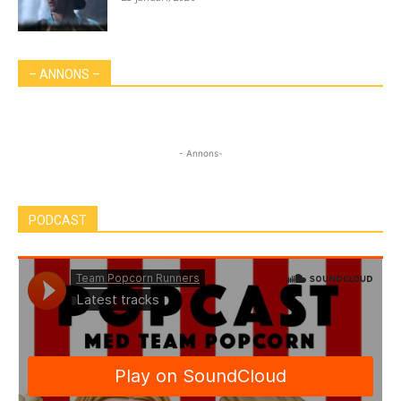
– ANNONS –
- Annons-
PODCAST