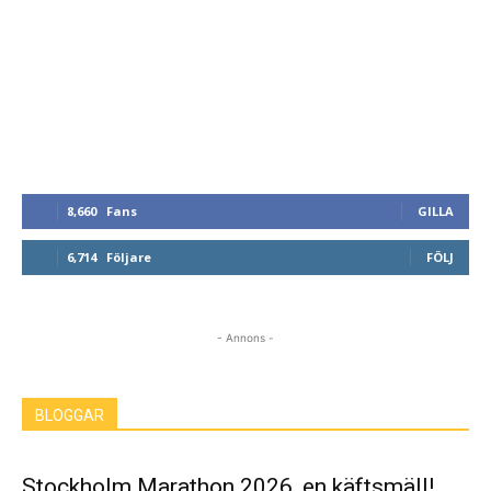
8,660
Fans
GILLA
6,714
Följare
FÖLJ
- Annons -
BLOGGAR
Stockholm Marathon 2026, en käftsmäll!