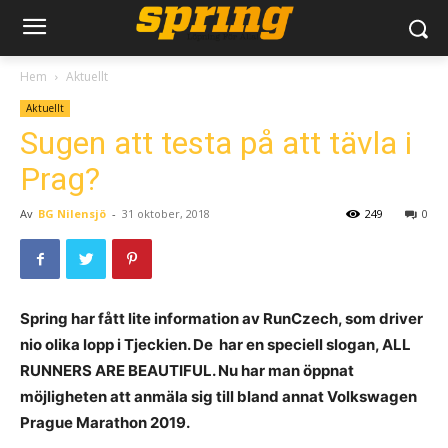
Hem
Aktuellt
Aktuellt
Sugen att testa på att tävla i
Prag?
Av
BG Nilensjö
-
31 oktober, 2018
249
0
Spring har fått lite information av RunCzech, som driver
nio olika lopp i Tjeckien. De har en speciell slogan, ALL
RUNNERS ARE BEAUTIFUL. Nu har man öppnat
möjligheten att anmäla sig till bland annat Volkswagen
Prague Marathon 2019.