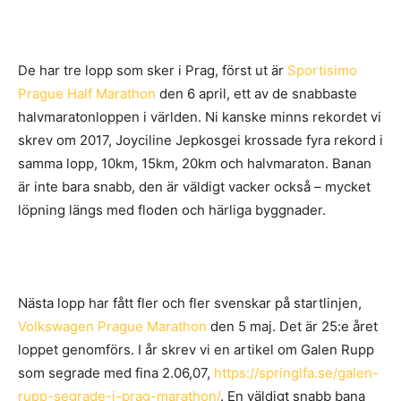
De har tre lopp som sker i Prag, först ut är
Sportisimo
Prague Half Marathon
den 6 april, ett av de snabbaste
halvmaratonloppen i världen. Ni kanske minns rekordet vi
skrev om 2017, Joyciline Jepkosgei krossade fyra rekord i
samma lopp, 10km, 15km, 20km och halvmaraton. Banan
är inte bara snabb, den är väldigt vacker också – mycket
löpning längs med floden och härliga byggnader.
Nästa lopp har fått fler och fler svenskar på startlinjen,
Volkswagen Prague Marathon
den 5 maj. Det är 25:e året
loppet genomförs. I år skrev vi en artikel om Galen Rupp
som segrade med fina 2.06,07,
https://springlfa.se/galen-
rupp-segrade-i-prag-marathon/
. En väldigt snabb bana