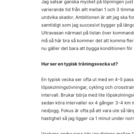
Jag satsar ganska mycket på löpningen just
varierande tid från allt mellan 1 och 3 timma
undvika skador. Ambitionen är att jag ska fo
samtidigt som jag succesivt bygger på längd
Ultravasan närmast på listan över kommande 
må så här bra så kommer det att komma flera
nu gäller det bara att bygga konditionen för
Hur ser en typisk träningsvecka ut?
En typisk vecka ser ofta ut med en 4-5 pass 
löpskolningsövningar, cykling och crosstrain
intervall. Brukar börja med lite löpskolning
sedan köra intervaller ex 4 gånger 3-4 km m
nedjogg. Fokus är ofta på att vara ute så l
hastighet så jag ligger ca 1 minut under nor
Veckans andra pass kör jag distans mellan 1