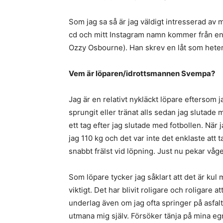
Som jag sa så är jag väldigt intresserad av 
cd och mitt Instagram namn kommer från en a
Ozzy Osbourne). Han skrev en låt som het
Vem är löparen/idrottsmannen Svempa?
Jag är en relativt nykläckt löpare eftersom 
sprungit eller tränat alls sedan jag slutade 
ett tag efter jag slutade med fotbollen. När 
jag 110 kg och det var inte det enklaste att 
snabbt frälst vid löpning. Just nu pekar våge
Som löpare tycker jag såklart att det är kul
viktigt. Det har blivit roligare och roligare a
underlag även om jag ofta springer på asfal
utmana mig själv. Försöker tänja på mina e