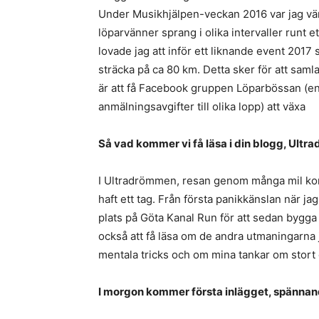
Under Musikhjälpen-veckan 2016 var jag vär
löparvänner sprang i olika intervaller runt e
lovade jag att inför ett liknande event 2017
sträcka på ca 80 km. Detta sker för att sam
är att få Facebook gruppen Löparbössan (e
anmälningsavgifter till olika lopp) att växa
Så vad kommer vi få läsa i din blogg, Ult
I Ultradrömmen, resan genom många mil kom
haft ett tag. Från första panikkänslan när j
plats på Göta Kanal Run för att sedan bygg
också att få läsa om de andra utmaningarna j
mentala tricks och om mina tankar om stort
I morgon kommer första inlägget, spännand