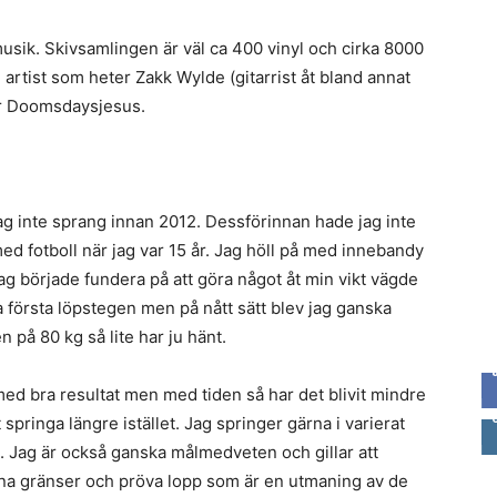
musik. Skivsamlingen är väl ca 400 vinyl och cirka 8000
rtist som heter Zakk Wylde (gitarrist åt bland annat
er Doomsdaysjesus.
jag inte sprang innan 2012. Dessförinnan hade jag inte
med fotboll när jag var 15 år. Jag höll på med innebandy
jag började fundera på att göra något åt min vikt vägde
ta första löpstegen men på nått sätt blev jag ganska
n på 80 kg så lite har ju hänt.
 med bra resultat men med tiden så har det blivit mindre
tt springa längre istället. Jag springer gärna i varierat
t. Jag är också ganska målmedveten och gillar att
gna gränser och pröva lopp som är en utmaning av de