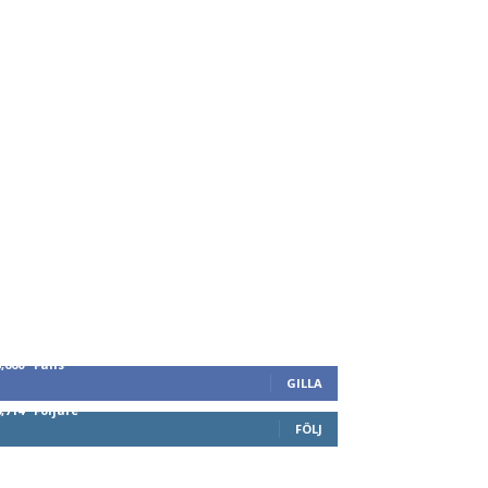
8,660
Fans
GILLA
6,714
Följare
FÖLJ