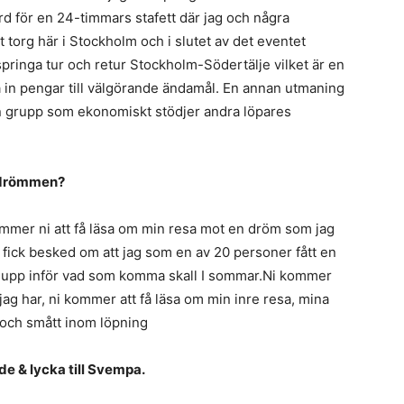
d för en 24-timmars stafett där jag och några
tt torg här i Stockholm och i slutet av det eventet
 springa tur och retur Stockholm-Södertälje vilket är en
la in pengar till välgörande ändamål. En annan utmaning
n grupp som ekonomiskt stödjer andra löpares
radrömmen?
mer ni att få läsa om min resa mot en dröm som jag
ag fick besked om att jag som en av 20 personer fått en
a upp inför vad som komma skall I sommar.Ni kommer
ag har, ni kommer att få läsa om min inre resa, mina
 och smått inom löpning
e & lycka till Svempa.