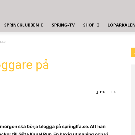
SPRINGKLUBBEN
SPRING-TV
SHOP
LÖPARKALE
a.se
oggare på
156
0
morgon ska börja blogga på springlfa.se. Att han
eckor till Göta Kanal Run. En kaxig utmaning och vi