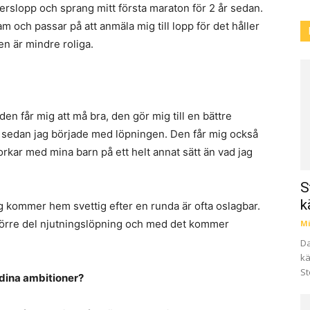
terslopp och sprang mitt första maraton för 2 år sedan.
m och passar på att anmäla mig till lopp för det håller
n är mindre roliga.
n får mig att må bra, den gör mig till en bättre
et sedan jag började med löpningen. Den får mig också
orkar med mina barn på ett helt annat sätt än vad jag
S
k
ag kommer hem svettig efter en runda är ofta oslagbar.
 större del njutningslöpning och med det kommer
Mi
Da
kä
St
 dina ambitioner?