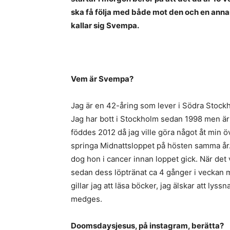
ska få följa med både mot den och en ann
kallar sig Svempa.
Vem är Svempa?
Jag är en 42-åring som lever i Södra Stockh
Jag har bott i Stockholm sedan 1998 men är 
föddes 2012 då jag ville göra något åt min 
springa Midnattsloppet på hösten samma år
dog hon i cancer innan loppet gick. När det 
sedan dess löptränat ca 4 gånger i veckan m
gillar jag att läsa böcker, jag älskar att lys
medges.
Doomsdaysjesus, på instagram, berätta?