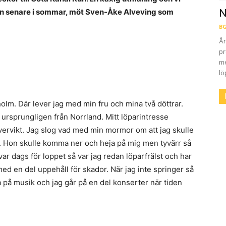
an senare i sommar, möt Sven-Åke Alveving som
N
BG
År
pr
me
lö
olm. Där lever jag med min fru och mina två döttrar.
ursprungligen från Norrland. Mitt löparintresse
övervikt. Jag slog vad med min mormor om att jag skulle
. Hon skulle komma ner och heja på mig men tyvärr så
var dags för loppet så var jag redan löparfrälst och har
ed en del uppehåll för skador. När jag inte springer så
sna på musik och jag går på en del konserter när tiden