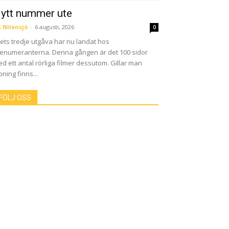
ytt nummer ute
 Nilensjö
-
6 augusti, 2026
0
ets tredje utgåva har nu landat hos
enumeranterna. Denna gången är det 100 sidor
d ett antal rörliga filmer dessutom. Gillar man
pning finns...
FÖLJ OSS