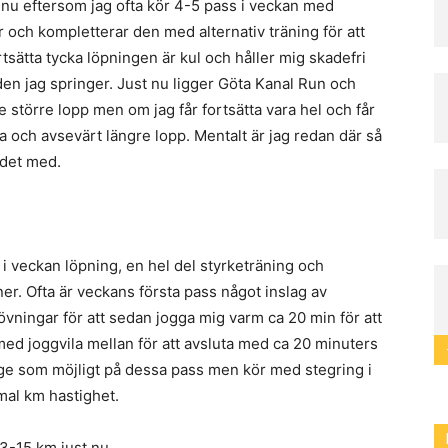
 nu eftersom jag ofta kör 4-5 pass i veckan med
r och kompletterar den med alternativ träning för att
rtsätta tycka löpningen är kul och håller mig skadefri
en jag springer. Just nu ligger Göta Kanal Run och
större lopp men om jag får fortsätta vara hel och får
 och avsevärt längre lopp. Mentalt är jag redan där så
 det med.
i veckan löpning, en hel del styrketräning och
er. Ofta är veckans första pass något inslag av
sövningar för att sedan jogga mig varm ca 20 min för att
ed joggvila mellan för att avsluta med ca 20 minuters
änge som möjligt på dessa pass men kör med stegring i
mal km hastighet.
3-15 km just nu.