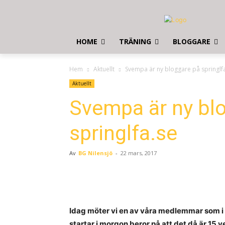
HOME
TRÄNING
BLOGGARE
Hem
Aktuellt
Svempa är ny bloggare på springlf
Aktuellt
Svempa är ny bl
springlfa.se
Av
BG Nilensjö
-
22 mars, 2017
Idag möter vi en av våra medlemmar som i 
startar i morgon beror på att det då är 15 v