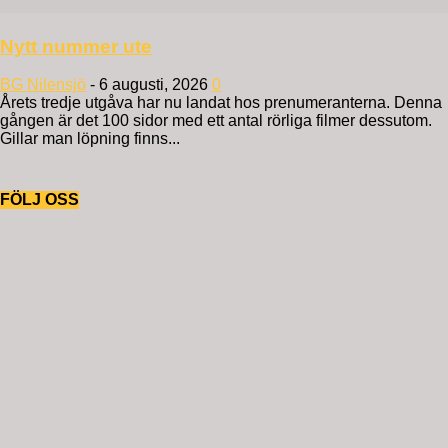
Nytt nummer ute
BG Nilensjö
-
6 augusti, 2026
0
Årets tredje utgåva har nu landat hos prenumeranterna. Denna
gången är det 100 sidor med ett antal rörliga filmer dessutom.
Gillar man löpning finns...
FÖLJ OSS