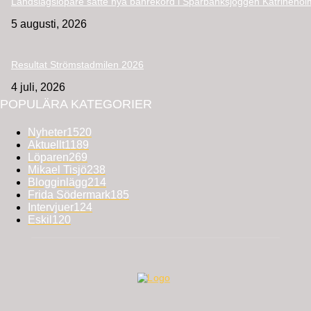
Landslagslöpare satte nya banrekord i Sparbanksjoggen Katrinehol
5 augusti, 2026
Resultat Strömstadmilen 2026
4 juli, 2026
POPULÄRA KATEGORIER
Nyheter
1520
Aktuellt
1189
Löparen
269
Mikael Tisjö
238
Blogginlägg
214
Frida Södermark
185
Intervjuer
124
Eskil
120