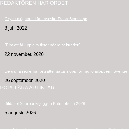
REDAKTÖREN HAR ORDET
Grymt plågsamt i fantastiska Trosa Stadslopp
3 juli, 2022
”Fint att få uppleva flytet några sekunder”
22 november, 2020
De galna reglerna fortsätter sätta stopp för motionsloppen i Sverige
26 september, 2020
POPULÄRA ARTIKLAR
Bildspel Sparbanksjoggen Katrineholm 2026
5 augusti, 2026