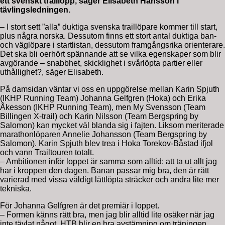
ett svenskt traillopp, säger Elisabeth Hansson i
tävlingsledningen.
– I stort sett ”alla” duktiga svenska traillöpare kommer till start,
plus några norska. Dessutom finns ett stort antal duktiga ban-
och väglöpare i startlistan, dessutom framgångsrika orienterare.
Det ska bli oerhört spännande att se vilka egenskaper som blir
avgörande – snabbhet, skicklighet i svårlöpta partier eller
uthållighet?, säger Elisabeth.
På damsidan väntar vi oss en uppgörelse mellan Karin Spjuth
(IKHP Running Team) Johanna Gelfgren (Hoka) och Erika
Åkesson (IKHP Running Team), men My Svensson (Team
Billingen X-trail) och Karin Nilsson (Team Bergspring by
Salomon) kan mycket väl blanda sig i fajten. Liksom meriterade
marathonlöparen Annelie Johansson (Team Bergspring by
Salomon). Karin Spjuth blev trea i Hoka Torekov-Båstad ifjol
och vann Trailtouren totalt.
– Ambitionen inför loppet är samma som alltid: att ta ut allt jag
har i kroppen den dagen. Banan passar mig bra, den är rätt
varierad med vissa väldigt lättlöpta sträcker och andra lite mer
tekniska.
För Johanna Gelfgren är det premiär i loppet.
– Formen känns rätt bra, men jag blir alltid lite osäker när jag
inte tävlat något. HTB blir en bra avstämning om träningen