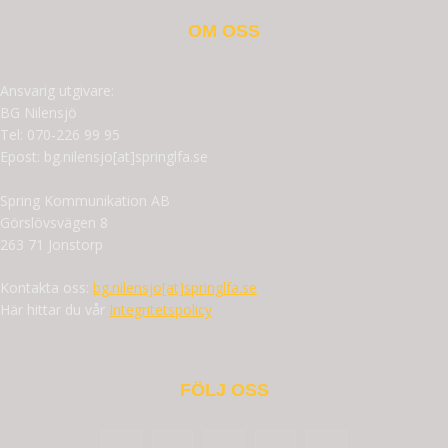
OM OSS
Ansvarig utgivare:
BG Nilensjö
Tel: 070-226 99 95
Epost: bg.nilensjo[at]springlfa.se
Spring Kommunikation AB
Görslövsvägen 8
263 71 Jonstorp
Kontakta oss:
bg.nilensjo[at]springlfa.se
Här hittar du vår
Integritetspolicy
FÖLJ OSS