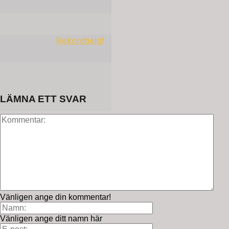
Rekordhelg!
LÄMNA ETT SVAR
Vänligen ange din kommentar!
Vänligen ange ditt namn här