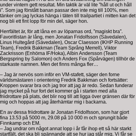
under vintern gett resultat. Min taktik är väl lite ”håll ut och håll
i”. Som jag förstått banan passar den inte mig till 100%, men
tänker om jag lyckas hänga i täten till trailpartiet i mitten kan det
nog bli ett fint lopp för min del, säger hon.
Herrfältet är, för att låna en av löparnas ord, ”magiskt bra”.
Favoritlistan är lång, men Jonatan Fridolfsson (Sävedalen),
Linus Hultegård (Sävedalen), Oscar Claesson (IKHP Running
Team), Fredrik Bakkman (Team Språng Merrell), Viktor
Zackrisson (Enhörna IF/Hoka), Albin Andersson (Team
Bergspring by Salomon) och Anders Fox (Spårvägen) tillhör de
starkaste namnen. Men det finns många fler…
– Jag är nervös som inför en VM-stafett, säger den forne
världsmästaren i orientering Fredrik Bakkman och fortsätter:
Kroppen svarar bra och jag tror att jag är redo. Sedan funderar
jag mycket på hur fort det kommer gå i starten med alla
friidrottare på plats, det blir nog till att ligga över gränsen där för
mig och hoppas att jag återhämtar mig i backarna.
En av dessa friidrottare är Jonatan Fridolfsson, som har gjort
fina 13.53 på 5000 m, 29.08 på 10 000 m och sprungit både
Finnkamp och EM.
– Jag undrar om något annat lopp i år får ihop ett så här starkt
startfält, det ska bli spännande att se hur jag står mig. Vi får se