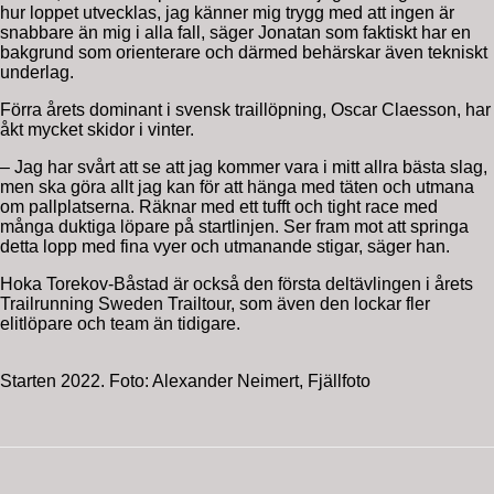
hur loppet utvecklas, jag känner mig trygg med att ingen är
snabbare än mig i alla fall, säger Jonatan som faktiskt har en
bakgrund som orienterare och därmed behärskar även tekniskt
underlag.
Förra årets dominant i svensk traillöpning, Oscar Claesson, har
åkt mycket skidor i vinter.
– Jag har svårt att se att jag kommer vara i mitt allra bästa slag,
men ska göra allt jag kan för att hänga med täten och utmana
om pallplatserna. Räknar med ett tufft och tight race med
många duktiga löpare på startlinjen. Ser fram mot att springa
detta lopp med fina vyer och utmanande stigar, säger han.
Hoka Torekov-Båstad är också den första deltävlingen i årets
Trailrunning Sweden Trailtour, som även den lockar fler
elitlöpare och team än tidigare.
Starten 2022. Foto: Alexander Neimert, Fjällfoto