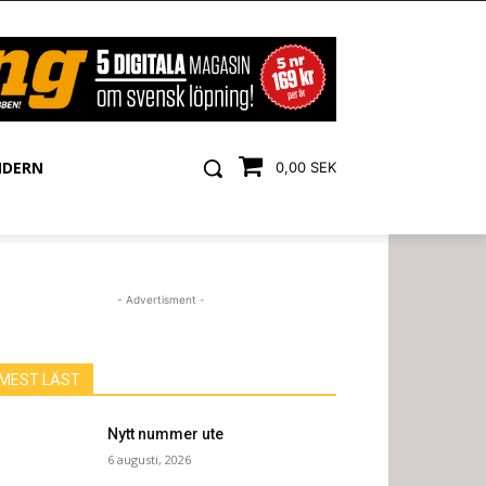
NDERN
0,00 SEK
- Advertisment -
MEST LÄST
Nytt nummer ute
6 augusti, 2026