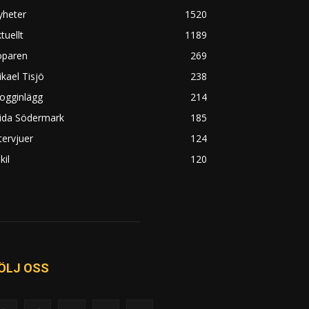
yheter
1520
tuellt
1189
öparen
269
kael Tisjö
238
ogginlägg
214
rida Södermark
185
tervjuer
124
kil
120
ÖLJ OSS