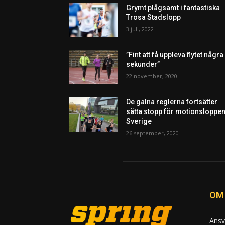
Grymt plågsamt i fantastiska
Trosa Stadslopp
3 juli, 2022
”Fint att få uppleva flytet några
sekunder”
22 november, 2020
De galna reglerna fortsätter
sätta stopp för motionsloppen
Sverige
26 september, 2020
OM
Ansv