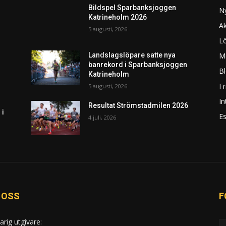
Bildspel Sparbanksjoggen
N
Katrineholm 2026
Ak
5 augusti, 2026
L
Mi
Landslagslöpare satte nya
banrekord i Sparbanksjoggen
Bl
Katrineholm
F
5 augusti, 2026
In
Resultat Strömstadmilen 2026
 i
Es
4 juli, 2026
 OSS
F
arig utgivare: