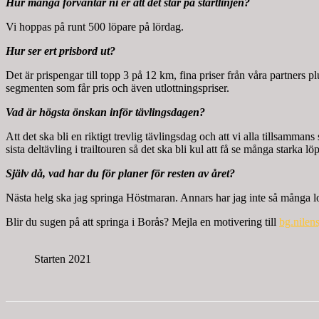
Hur många förväntar ni er att det står på startlinjen?
Vi hoppas på runt 500 löpare på lördag.
Hur ser ert prisbord ut?
Det är prispengar till topp 3 på 12 km, fina priser från våra partners
segmenten som får pris och även utlottningspriser.
Vad är högsta önskan inför tävlingsdagen?
Att det ska bli en riktigt trevlig tävlingsdag och att vi alla tillsamman
sista deltävling i trailtouren så det ska bli kul att få se många starka lö
Själv då, vad har du för planer för resten av året?
Nästa helg ska jag springa Höstmaran. Annars har jag inte så många lop
Blir du sugen på att springa i Borås? Mejla en motivering till
bg.nilen
Starten 2021