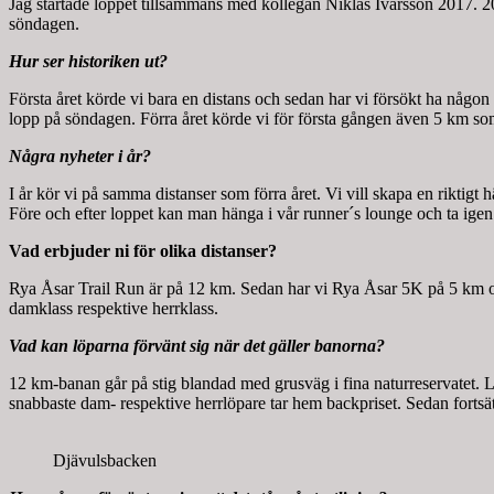
Jag startade loppet tillsammans med kollegan Niklas Ivarsson 2017.
söndagen.
Hur ser historiken ut?
Första året körde vi bara en distans och sedan har vi försökt ha någon
lopp på söndagen. Förra året körde vi för första gången även 5 km som
Några nyheter i år?
I år kör vi på samma distanser som förra året. Vi vill skapa en riktigt
Före och efter loppet kan man hänga i vår runner´s lounge och ta igen 
Vad erbjuder ni för olika distanser?
Rya Åsar Trail Run är på 12 km. Sedan har vi Rya Åsar 5K på 5 km och 
damklass respektive herrklass.
Vad kan löparna förvänt sig när det gäller banorna?
12 km-banan går på stig blandad med grusväg i fina naturreservatet. L
snabbaste dam- respektive herrlöpare tar hem backpriset. Sedan fortsät
Djävulsbacken