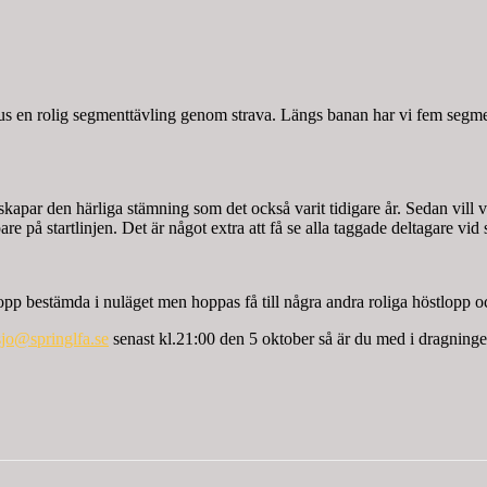
 plus en rolig segmenttävling genom strava. Längs banan har vi fem segme
s skapar den härliga stämning som det också varit tidigare år. Sedan vill 
pare på startlinjen. Det är något extra att få se alla taggade deltagare vid 
p bestämda i nuläget men hoppas få till några andra roliga höstlopp och d
sjo@springlfa.se
senast kl.21:00 den 5 oktober så är du med i dragningen