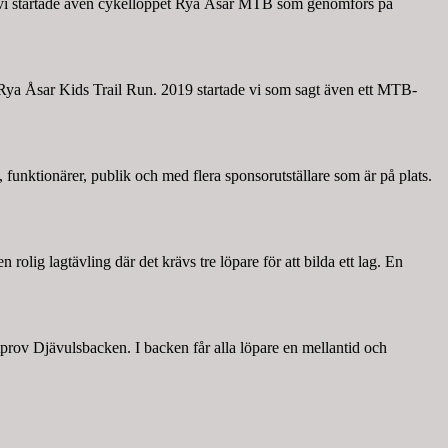
h vi startade även cykelloppet Rya Åsar MTB som genomförs på
r, Rya Åsar Kids Trail Run. 2019 startade vi som sagt även ett MTB-
, funktionärer, publik och med flera sponsorutställare som är på plats.
ig lagtävling där det krävs tre löpare för att bilda ett lag. En
prov Djävulsbacken. I backen får alla löpare en mellantid och