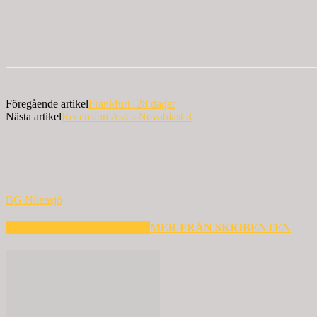
Föregående artikel
Frankfurt -28 dagar
Nästa artikel
Recension Asics Novablast 3
BG Nilensjö
RELATERADE ARTIKLAR
MER FRÅN SKRIBENTEN