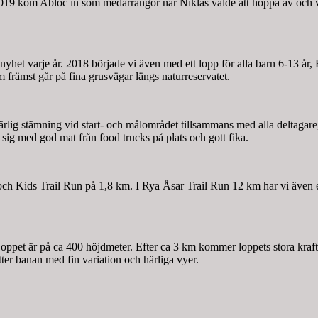
 2019 kom Abloc in som medarrangör när Niklas valde att hoppa av oc
 nyhet varje år. 2018 började vi även med ett lopp för alla barn 6-13 å
 främst går på fina grusvägar längs naturreservatet.
 härlig stämning vid start- och målområdet tillsammans med alla deltagare
sig med god mat från food trucks på plats och gott fika.
Kids Trail Run på 1,8 km. I Rya Åsar Trail Run 12 km har vi även en rol
oppet är på ca 400 höjdmeter. Efter ca 3 km kommer loppets stora kraft
ter banan med fin variation och härliga vyer.