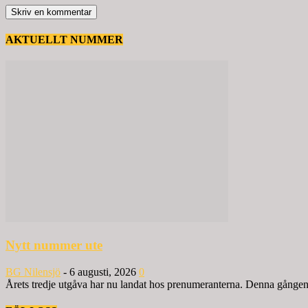
AKTUELLT NUMMER
Nytt nummer ute
BG Nilensjö
-
6 augusti, 2026
0
Årets tredje utgåva har nu landat hos prenumeranterna. Denna gången ä