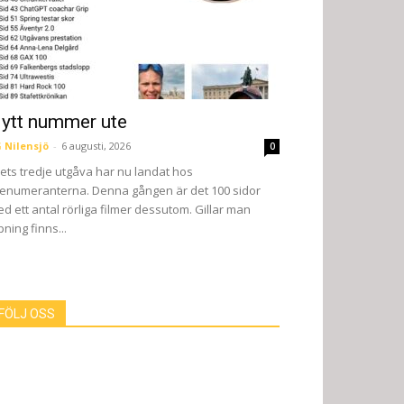
ytt nummer ute
 Nilensjö
-
6 augusti, 2026
0
ets tredje utgåva har nu landat hos
enumeranterna. Denna gången är det 100 sidor
d ett antal rörliga filmer dessutom. Gillar man
pning finns...
FÖLJ OSS