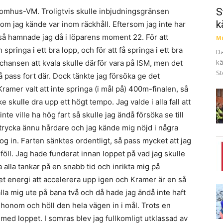
S
inomhus-VM. Troligtvis skulle inbjudningsgränsen
k
m jag kände var inom räckhåll. Eftersom jag inte har
 så hamnade jag då i löparens moment 22. För att
Mi
springa i ett bra lopp, och för att få springa i ett bra
Da
kä
 chansen att kvala skulle därför vara på ISM, men det
St
å pass fort där. Dock tänkte jag försöka ge det
ramer valt att inte springa (i mål på) 400m-finalen, så
 skulle dra upp ett högt tempo. Jag valde i alla fall att
te ville ha hög fart så skulle jag ändå försöka se till
t trycka ännu hårdare och jag kände mig nöjd i några
g in. Farten sänktes ordentligt, så pass mycket att jag
öll. Jag hade funderat innan loppet på vad jag skulle
 alla tankar på en snabb tid och inrikta mig på
et energi att accelerera upp igen och Kramer är en så
ålla mig ute på bana två och då hade jag ändå inte haft
 honom och höll den hela vägen in i mål. Trots en
med loppet. I somras blev jag fullkomligt utklassad av