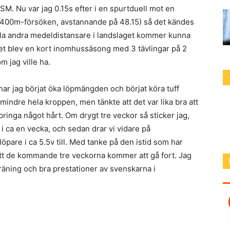
SM. Nu var jag 0.15s efter i en spurtduell mot en
i 400m-försöken, avstannande på 48.15) så det kändes
 alla andra medeldistansare i landslaget kommer kunna
 Det blev en kort inomhussäsong med 3 tävlingar på 2
 jag ville ha.
ar jag börjat öka löpmängden och börjat köra tuff
 mindre hela kroppen, men tänkte att det var lika bra att
pringa något hårt. Om drygt tre veckor så sticker jag,
i ca en vecka, och sedan drar vi vidare på
pare i ca 5.5v till. Med tanke på den istid som har
att de kommande tre veckorna kommer att gå fort. Jag
räning och bra prestationer av svenskarna i