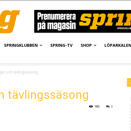
SPRINGKLUBBEN
SPRING-TV
SHOP
LÖPARKALE
ger och tävlingssäsong
h tävlingssäsong
180
0