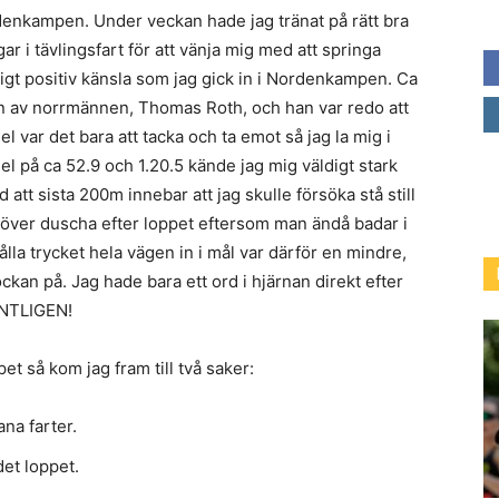
denkampen. Under veckan hade jag tränat på rätt bra
 i tävlingsfart för att vänja mig med att springa
igt positiv känsla som jag gick in i Nordenkampen. Ca
n av norrmännen, Thomas Roth, och han var redo att
l var det bara att tacka och ta emot så jag la mig i
l på ca 52.9 och 1.20.5 kände jag mig väldigt stark
att sista 200m innebar att jag skulle försöka stå still
över duscha efter loppet eftersom man ändå badar i
ålla trycket hela vägen in i mål var därför en mindre,
an på. Jag hade bara ett ord i hjärnan direkt efter
 ÄNTLIGEN!
et så kom jag fram till två saker:
ana farter.
det loppet.