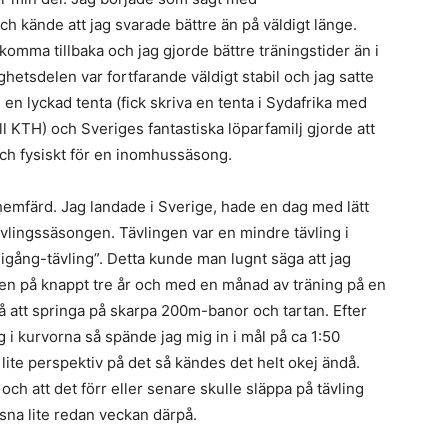
h kände att jag svarade bättre än på väldigt länge.
omma tillbaka och jag gjorde bättre träningstider än i
hetsdelen var fortfarande väldigt stabil och jag satte
en lyckad tenta (fick skriva en tenta i Sydafrika med
l KTH) och Sveriges fantastiska löparfamilj gjorde att
och fysiskt för en inomhussäsong.
 hemfärd. Jag landade i Sverige, hade en dag med lätt
ävlingssäsongen. Tävlingen var en mindre tävling i
gång-tävling”. Detta kunde man lugnt säga att jag
en på knappt tre år och med en månad av träning på en
å att springa på skarpa 200m-banor och tartan. Efter
i kurvorna så spände jag mig in i mål på ca 1:50
 lite perspektiv på det så kändes det helt okej ändå.
 och att det förr eller senare skulle släppa på tävling
ssna lite redan veckan därpå.