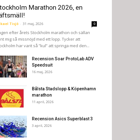
tockholm Marathon 2026, en
äftsmäll!
kael Tisjö
-
31 maj, 2026
0
gen efter årets Stockholm marathon och sällan
nt mig så missnöjd med ett lopp. Tycker att
ockholm har varit så ”kul” att springa med den...
Recension Soar ProtoLab ADV
Speedsuit
16 maj, 2026
Bålsta Stadslopp & Köpenhamn
marathon
11 april, 2026
Recension Asics Superblast 3
3 april, 2026