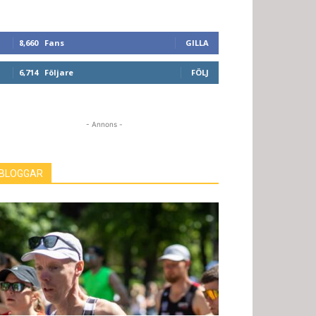
8,660
Fans
GILLA
6,714
Följare
FÖLJ
- Annons -
BLOGGAR