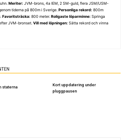
ruhn.
Meriter:
JVM-brons, 4a IEM, 2 SM-guld, flera JSM/USM-
 genom tiderna på 800m i Sverige.
Personliga rekord:
800m
6.
Favoritsträcka:
800 meter.
Roligaste löparminne:
Springa
efter JVM-bronset.
Vill med löpningen:
Sätta rekord och vinna
NTEN
Kort uppdatering under
n staterna
pluggpausen