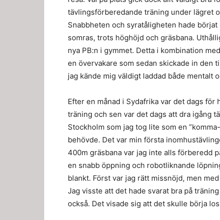
tävlingsförberedande träning under lägret oc
Snabbheten och syratåligheten hade börjat k
somras, trots höghöjd och gräsbana. Uthållig
nya PB:n i gymmet. Detta i kombination med 
en övervakare som sedan skickade in den til
jag kände mig väldigt laddad både mentalt 
Efter en månad i Sydafrika var det dags för
träning och sen var det dags att dra igång t
Stockholm som jag tog lite som en ”komma-i
behövde. Det var min första inomhustävling
400m gräsbana var jag inte alls förberedd p
en snabb öppning och robotliknande löpning 
blankt. Först var jag rätt missnöjd, men med
Jag visste att det hade svarat bra på träning
också. Det visade sig att det skulle börja lo