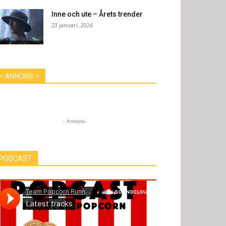
Inne och ute – Årets trender
23 januari, 2026
– ANNONS –
- Annons-
PODCAST