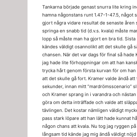
Tankarna började genast snurra lite kring 
hamna någonstans runt 1.47-1-47.5, något so
gjort några vidare resultat de senaste åren
springa en snabb tid (d.v.s. kvala) måste man 
lopp så måste man ha gjort en bra tid. Sista
kändes väldigt osannolikt att det skulle gå s
chansen. När det var dags för final så hade K
jag hade lite förhoppningar om att han kanske
trycka hårt genom första kurvan för om han in
att det skulle gå fort. Kramer valde ändå at
sekunder, innan mitt ”mardrömsscenario” slo
och Kramer sprang in i varandra och nästan f
göra om detta inträffade och valde att släppa
tävlingen. Det kostar nämligen väldigt myck
pass stark löpare att han lätt hade kunnat h
någon chans att kvala. Nu tog jag ryggen på
långsam tid kände jag mig ändå väldigt nöjd 