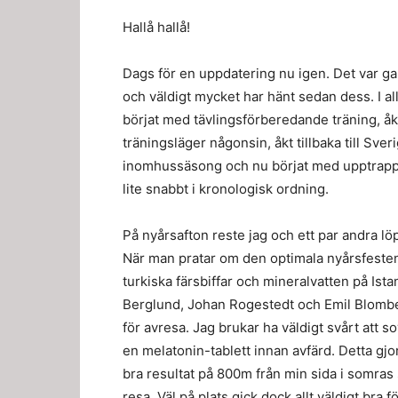
Hallå hallå!
Dags för en uppdatering nu igen. Det var g
och väldigt mycket har hänt sedan dess. I al
börjat med tävlingsförberedande träning, åkt
träningsläger någonsin, åkt tillbaka till Sve
inomhussäsong och nu börjat med upptrappn
lite snabbt i kronologisk ordning.
På nyårsafton reste jag och ett par andra löp
När man pratar om den optimala nyårsfesten
turkiska färsbiffar och mineralvatten på Ista
Berglund, Johan Rogestedt och Emil Blomberg
för avresa. Jag brukar ha väldigt svårt att s
en melatonin-tablett innan avfärd. Detta gj
bra resultat på 800m från min sida i somra
resa. Väl på plats gick dock allt väldigt bra