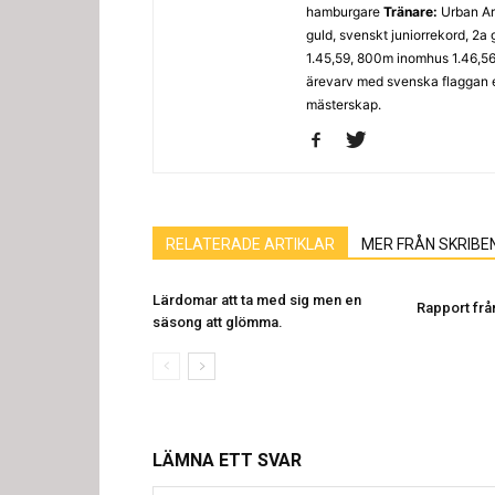
hamburgare
Tränare:
Urban A
guld, svenskt juniorrekord, 2a
1.45,59, 800m inomhus 1.46,5
ärevarv med svenska flaggan 
mästerskap.
RELATERADE ARTIKLAR
MER FRÅN SKRIBE
Lärdomar att ta med sig men en
Rapport frå
säsong att glömma.
LÄMNA ETT SVAR