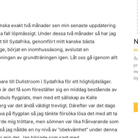
anska exakt två månader sen min senaste uppdatering
la fall löpmässigt. Under dessa två månader så har jag
N
 till Sydafrika, genomfört mitt kanske bästa
rige, börjat en inomhussäsong, avslutat en
BG
ingen av grundträningen igen. Låt oss gå igenom allt
År
pr
me
lö
are till Dullstroom i Sydafrika för ett höghöjdsläger.
 är det få som föreställer sig en middag bestående av
nbuls flygplats, men med ett sällskap av Kalle
 var det ändå väldigt trevligt. Därefter var det dags
ova på flygplan så jag tänkte försöka lösa det med att ta
orde mig tröttare, men sömnen var lika frånvarande som
s så jag nådde en ny nivå av ”obekvämhet” under denna
 för min del. Jag började som sagt med