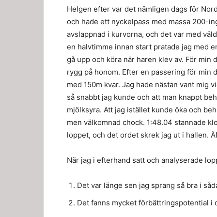
Helgen efter var det nämligen dags för Nor
och hade ett nyckelpass med massa 200-ingar
avslappnad i kurvorna, och det var med väld
en halvtimme innan start pratade jag med e
gå upp och köra när haren klev av. För min de
rygg på honom. Efter en passering för min de
med 150m kvar. Jag hade nästan vant mig vid 
så snabbt jag kunde och att man knappt beh
mjölksyra. Att jag istället kunde öka och beh
men välkomnad chock. 1:48.04 stannade klock
loppet, och det ordet skrek jag ut i hallen.
När jag i efterhand satt och analyserade lopp
Det var länge sen jag sprang så bra i såd
Det fanns mycket förbättringspotential i 