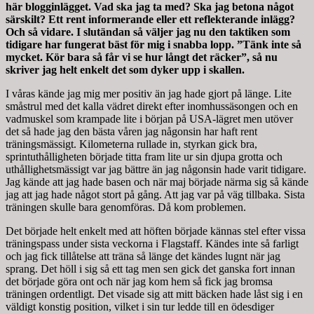
här blogginlägget. Vad ska jag ta med? Ska jag betona något
särskilt? Ett rent informerande eller ett reflekterande inlägg?
Och så vidare. I slutändan så väljer jag nu den taktiken som
tidigare har fungerat bäst för mig i snabba lopp. ”Tänk inte så
mycket. Kör bara så får vi se hur långt det räcker”, så nu
skriver jag helt enkelt det som dyker upp i skallen.
I våras kände jag mig mer positiv än jag hade gjort på länge. Lite
småstrul med det kalla vädret direkt efter inomhussäsongen och en
vadmuskel som krampade lite i början på USA-lägret men utöver
det så hade jag den bästa våren jag någonsin har haft rent
träningsmässigt. Kilometerna rullade in, styrkan gick bra,
sprintuthålligheten började titta fram lite ur sin djupa grotta och
uthållighetsmässigt var jag bättre än jag någonsin hade varit tidigare.
Jag kände att jag hade basen och när maj började närma sig så kände
jag att jag hade något stort på gång. Att jag var på väg tillbaka. Sista
träningen skulle bara genomföras. Då kom problemen.
Det började helt enkelt med att höften började kännas stel efter vissa
träningspass under sista veckorna i Flagstaff. Kändes inte så farligt
och jag fick tillåtelse att träna så länge det kändes lugnt när jag
sprang. Det höll i sig så ett tag men sen gick det ganska fort innan
det började göra ont och när jag kom hem så fick jag bromsa
träningen ordentligt. Det visade sig att mitt bäcken hade låst sig i en
väldigt konstig position, vilket i sin tur ledde till en ödesdiger