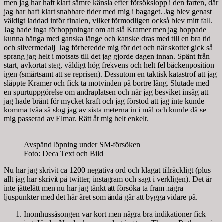
men jag har haft klart sämre känsla efter försökslopp i den farten, där
jag har haft klart snabbare tider med mig i bagaget. Jag blev genast
väldigt laddad inför finalen, vilket förmodligen också blev mitt fall.
Jag hade inga förhoppningar om att slå Kramer men jag hoppade
kunna hänga med ganska länge och kanske dras med till en bra tid
och silvermedalj. Jag förberedde mig för det och när skottet gick så
sprang jag helt i motsats till det jag gjorde dagen innan. Spänt från
start, avkortat steg, väldigt hög frekvens och helt fel bäckenposition
igen (smärtsamt att se reprisen). Dessutom en taktisk katastrof att jag
släppte Kramer och fick ta motvinden på bortre lång. Slutade med
en spurtuppgörelse om andraplatsen och när jag besviket insåg att
jag hade bränt för mycket kraft och jag förstod att jag inte kunde
komma tvåa så slog jag av sista meterna in i mål och kunde då se
mig passerad av Elmar. Rätt åt mig helt enkelt.
Avspänd löpning under SM-försöken
Foto: Deca Text och Bild
Nu har jag skrivit ca 1200 negativa ord och klagat tillräckligt (plus
allt jag har skrivit på twitter, instagram och sagt i verkligen). Det är
inte jättelätt men nu har jag tänkt att försöka ta fram några
ljuspunkter med det här året som ändå går att bygga vidare på.
Inomhussäsongen var kort men några bra indikationer fick