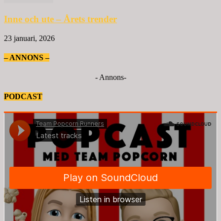
Inne och ute – Årets trender
23 januari, 2026
– ANNONS –
- Annons-
PODCAST