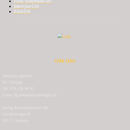
Frida Södermark
185
Intervjuer
124
Eskil
120
OM OSS
Ansvarig utgivare:
BG Nilensjö
Tel: 070-226 99 95
Epost: bg.nilensjo[at]springlfa.se
Spring Kommunikation AB
Görslövsvägen 8
263 71 Jonstorp