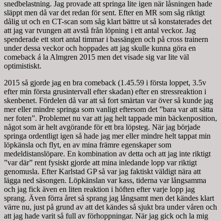
snedbelastning. Jag provade att springa lite igen när låsningen hade
släppt men då var det redan för sent. Efter en MR som såg riktigt
dålig ut och en CT-scan som såg klart bättre ut så konstaterades det
att jag var tvungen att avstå från löpning i ett antal veckor. Jag
spenderade ett stort antal timmar i bassängen och på cross trainern
under dessa veckor och hoppades att jag skulle kunna göra en
comeback á la Almgren 2015 men det visade sig var lite väl
optimistiskt.
2015 så gjorde jag en bra comeback (1.45.59 i första loppet, 3.5v
efter min första grusintervall efter skadan) efter en stressreaktion i
skenbenet. Fördelen då var att så fort smärtan var över så kunde jag
mer eller mindre springa som vanligt eftersom det ”bara var att sätta
ner foten”. Problemet nu var att jag helt tappade min bäckenposition,
något som är helt avgörande för ett bra löpsteg. När jag började
springa ordentligt igen så hade jag mer eller mindre helt tappat min
löpkänsla och flyt, en av mina främre egenskaper som
medeldistanslöpare. En kombination av detta och att jag inte riktigt
”var där” rent fysiskt gjorde att mina inledande lopp var riktigt
genomusla. Efter Karlstad GP så var jag faktiskt väldigt nära att
lägga ned säsongen. Löpkänslan var kass, tiderna var långsamma
och jag fick även en liten reaktion i höften efter varje lopp jag
sprang. Även förra året så sprang jag långsamt men det kändes klart
värre nu, just på grund av att det kändes så sjukt bra under våren och
att jag hade varit så full av förhoppningar. När jag gick och la mig