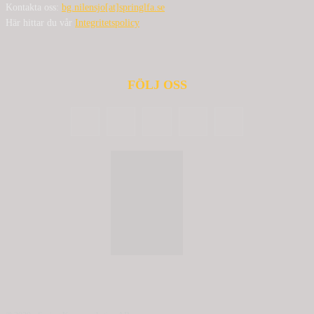
Kontakta oss:
bg.nilensjo[at]springlfa.se
Här hittar du vår
Integritetspolicy
FÖLJ OSS