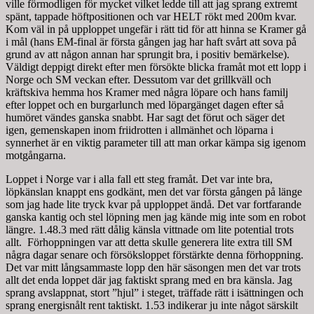
ville förmodligen för mycket vilket ledde till att jag sprang extremt
spänt, tappade höftpositionen och var HELT rökt med 200m kvar.
Kom väl in på upploppet ungefär i rätt tid för att hinna se Kramer gå
i mål (hans EM-final är första gången jag har haft svårt att sova på
grund av att någon annan har sprungit bra, i positiv bemärkelse).
Väldigt deppigt direkt efter men försökte blicka framåt mot ett lopp i
Norge och SM veckan efter. Dessutom var det grillkväll och
kräftskiva hemma hos Kramer med några löpare och hans familj
efter loppet och en burgarlunch med löpargänget dagen efter så
humöret vändes ganska snabbt. Har sagt det förut och säger det
igen, gemenskapen inom friidrotten i allmänhet och löparna i
synnerhet är en viktig parameter till att man orkar kämpa sig igenom
motgångarna.
Loppet i Norge var i alla fall ett steg framåt. Det var inte bra,
löpkänslan knappt ens godkänt, men det var första gången på länge
som jag hade lite tryck kvar på upploppet ändå. Det var fortfarande
ganska kantig och stel löpning men jag kände mig inte som en robot
längre. 1.48.3 med rätt dålig känsla vittnade om lite potential trots
allt. Förhoppningen var att detta skulle generera lite extra till SM
några dagar senare och försöksloppet förstärkte denna förhoppning.
Det var mitt långsammaste lopp den här säsongen men det var trots
allt det enda loppet där jag faktiskt sprang med en bra känsla. Jag
sprang avslappnat, stort ”hjul” i steget, träffade rätt i isättningen och
sprang energisnålt rent taktiskt. 1.53 indikerar ju inte något särskilt