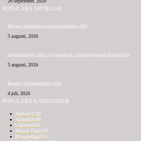
26 september, 2020
POPULÄRA ARTIKLAR
Bildspel Sparbanksjoggen Katrineholm 2026
5 augusti, 2026
Landslagslöpare satte nya banrekord i Sparbanksjoggen Katrineholm
5 augusti, 2026
Resultat Strömstadmilen 2026
4 juli, 2026
POPULÄRA KATEGORIER
Nyheter
1520
Aktuellt
1189
Löparen
269
Mikael Tisjö
238
Blogginlägg
214