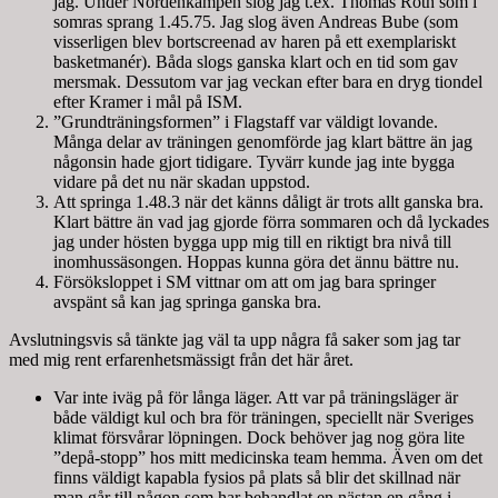
jag. Under Nordenkampen slog jag t.ex. Thomas Roth som i
somras sprang 1.45.75. Jag slog även Andreas Bube (som
visserligen blev bortscreenad av haren på ett exemplariskt
basketmanér). Båda slogs ganska klart och en tid som gav
mersmak. Dessutom var jag veckan efter bara en dryg tiondel
efter Kramer i mål på ISM.
”Grundträningsformen” i Flagstaff var väldigt lovande.
Många delar av träningen genomförde jag klart bättre än jag
någonsin hade gjort tidigare. Tyvärr kunde jag inte bygga
vidare på det nu när skadan uppstod.
Att springa 1.48.3 när det känns dåligt är trots allt ganska bra.
Klart bättre än vad jag gjorde förra sommaren och då lyckades
jag under hösten bygga upp mig till en riktigt bra nivå till
inomhussäsongen. Hoppas kunna göra det ännu bättre nu.
Försöksloppet i SM vittnar om att om jag bara springer
avspänt så kan jag springa ganska bra.
Avslutningsvis så tänkte jag väl ta upp några få saker som jag tar
med mig rent erfarenhetsmässigt från det här året.
Var inte iväg på för långa läger. Att var på träningsläger är
både väldigt kul och bra för träningen, speciellt när Sveriges
klimat försvårar löpningen. Dock behöver jag nog göra lite
”depå-stopp” hos mitt medicinska team hemma. Även om det
finns väldigt kapabla fysios på plats så blir det skillnad när
man går till någon som har behandlat en nästan en gång i