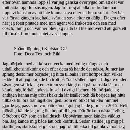
efter ovan nämnda lopp så var jag ganska övertygad om att det var
mitt sista lopp för säsongen. Jag tror nog att alla friidrottare har
upplevt känslan av att inte kunna sova efter ett bra resultat. Det här
var första gången jag hade svårt att sova efter ett dåligt. Dagen efter
när jag först pratade med min agent vid frukosten och sen med
coach, familj och vänner blev jag i alla fall lite motiverad att göra ett
till försök fram mot slutet av säsongen.
Spänd löpning i Karlstad GP.
Foto: Deca Text och Bild
Jag började med att köra en vecka med tydlig mängd- och
uthållighetsinriktning och efter detta så hände det något. Ju mer jag
sprang desto mer började jag hitta tillbaka i rätt höftposition vilket
ledde till att jag började bli trött på ”rätt ställen” igen. Tidigare under
säsongen så fick jag en extrem syra långt ned på framsida lår, men
kände mig förhållandevis fräsch i övrigt i benen. Nu började jag
äntligen känna mig trött i baksida lår istället och då började jag hitta
tillbaka till bra träningstider igen. Som en blixt från klar himmel
gjorde jag pass som var bättre än något jag hade gjort sen 2015. Helt
plötsligt kände jag mig lite hoppfull igen. Därför kom nästa tävling,
Göteborg GP, som en kalldusch. Uppvärmningen kändes väldigt
bra. Jag kände mig både lätt och kraftfull. Sedan ställde jag mig på
startlinjen, startskottet gick och jag föll tillbaka till gamla vanor. Jag