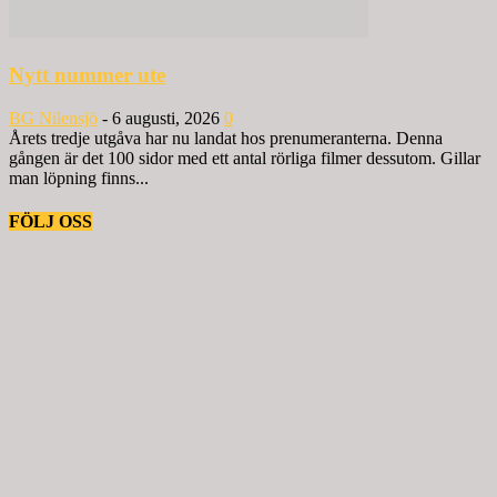
Nytt nummer ute
BG Nilensjö
-
6 augusti, 2026
0
Årets tredje utgåva har nu landat hos prenumeranterna. Denna
gången är det 100 sidor med ett antal rörliga filmer dessutom. Gillar
man löpning finns...
FÖLJ OSS