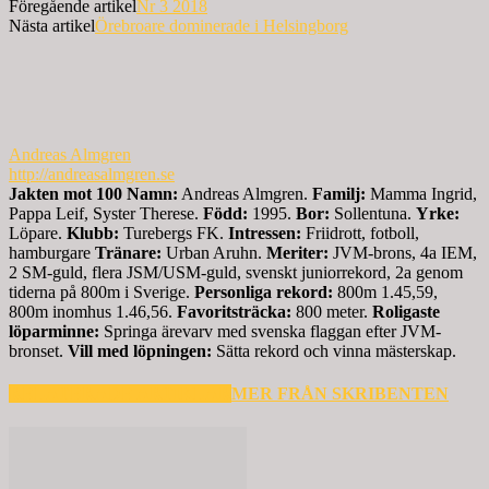
Föregående artikel
Nr 3 2018
Nästa artikel
Örebroare dominerade i Helsingborg
Andreas Almgren
http://andreasalmgren.se
Jakten mot 100
Namn:
Andreas Almgren.
Familj:
Mamma Ingrid,
Pappa Leif, Syster Therese.
Född:
1995.
Bor:
Sollentuna.
Yrke:
Löpare.
Klubb:
Turebergs FK.
Intressen:
Friidrott, fotboll,
hamburgare
Tränare:
Urban Aruhn.
Meriter:
JVM-brons, 4a IEM,
2 SM-guld, flera JSM/USM-guld, svenskt juniorrekord, 2a genom
tiderna på 800m i Sverige.
Personliga rekord:
800m 1.45,59,
800m inomhus 1.46,56.
Favoritsträcka:
800 meter.
Roligaste
löparminne:
Springa ärevarv med svenska flaggan efter JVM-
bronset.
Vill med löpningen:
Sätta rekord och vinna mästerskap.
RELATERADE ARTIKLAR
MER FRÅN SKRIBENTEN