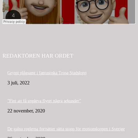
REDAKTÖREN HAR ORDET
Grymt plågsamt i fantastiska Trosa Stadslopp
3 juli, 2022
”Fint att få uppleva flytet några sekunder”
22 november, 2020
De galna reglerna fortsätter sätta stopp för motionsloppen i Sverige