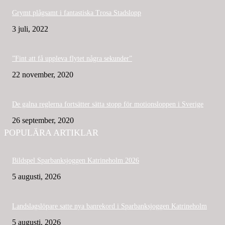
Grymt plågsamt i fantastiska Trosa Stadslopp
3 juli, 2022
”Fint att få uppleva flytet några sekunder”
22 november, 2020
De galna reglerna fortsätter sätta stopp för motionsloppen i Sverige
26 september, 2020
POPULÄRA ARTIKLAR
Bildspel Sparbanksjoggen Katrineholm 2026
5 augusti, 2026
Landslagslöpare satte nya banrekord i Sparbanksjoggen Katrineholm
5 augusti, 2026