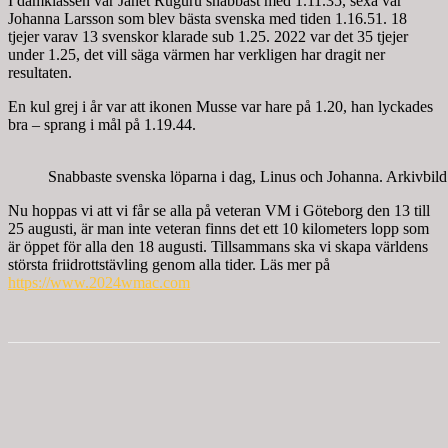
I damklassen var Janet Ruguru snabbast med 1.11.35, sexa var
Johanna Larsson som blev bästa svenska med tiden 1.16.51. 18
tjejer varav 13 svenskor klarade sub 1.25. 2022 var det 35 tjejer
under 1.25, det vill säga värmen har verkligen har dragit ner
resultaten.
En kul grej i år var att ikonen Musse var hare på 1.20, han lyckades
bra – sprang i mål på 1.19.44.
Snabbaste svenska löparna i dag, Linus och Johanna. Arkivbild
Nu hoppas vi att vi får se alla på veteran VM i Göteborg den 13 till
25 augusti, är man inte veteran finns det ett 10 kilometers lopp som
är öppet för alla den 18 augusti. Tillsammans ska vi skapa världens
största friidrottstävling genom alla tider. Läs mer på
https://www.2024wmac.com