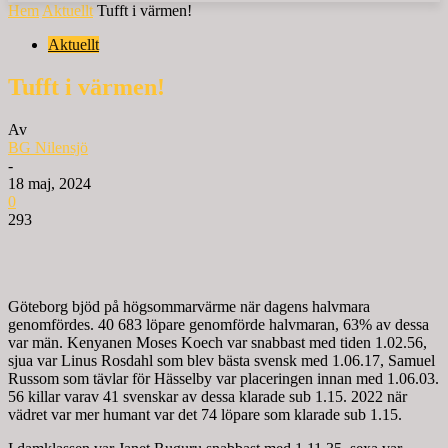
Hem
Aktuellt
Tufft i värmen!
Aktuellt
Tufft i värmen!
Av
BG Nilensjö
-
18 maj, 2024
0
293
Göteborg bjöd på högsommarvärme när dagens halvmara
genomfördes. 40 683 löpare genomförde halvmaran, 63% av dessa
var män. Kenyanen Moses Koech var snabbast med tiden 1.02.56,
sjua var Linus Rosdahl som blev bästa svensk med 1.06.17, Samuel
Russom som tävlar för Hässelby var placeringen innan med 1.06.03.
56 killar varav 41 svenskar av dessa klarade sub 1.15. 2022 när
vädret var mer humant var det 74 löpare som klarade sub 1.15.