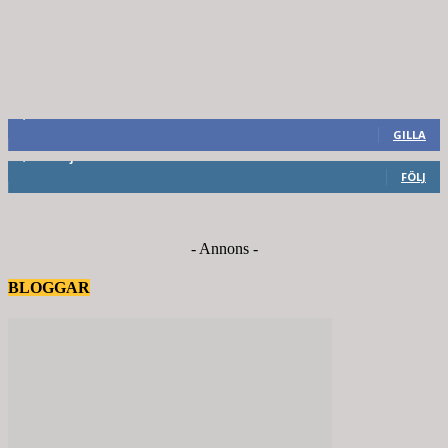
8,660
Fans
GILLA
6,714
Följare
FÖLJ
- Annons -
BLOGGAR