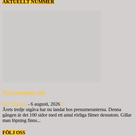
AKTUELLT NUMMER
Nytt nummer ute
BG Nilensjö
-
6 augusti, 2026
0
Årets tredje utgåva har nu landat hos prenumeranterna. Denna
gången är det 100 sidor med ett antal rörliga filmer dessutom. Gillar
man löpning finns...
FÖLJ OSS