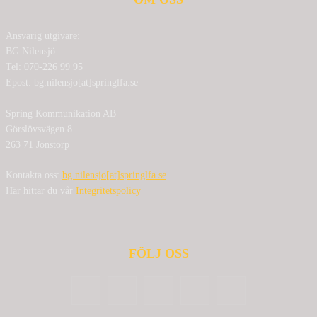
Ansvarig utgivare:
BG Nilensjö
Tel: 070-226 99 95
Epost: bg.nilensjo[at]springlfa.se
Spring Kommunikation AB
Görslövsvägen 8
263 71 Jonstorp
Kontakta oss:
bg.nilensjo[at]springlfa.se
Här hittar du vår
Integritetspolicy
FÖLJ OSS