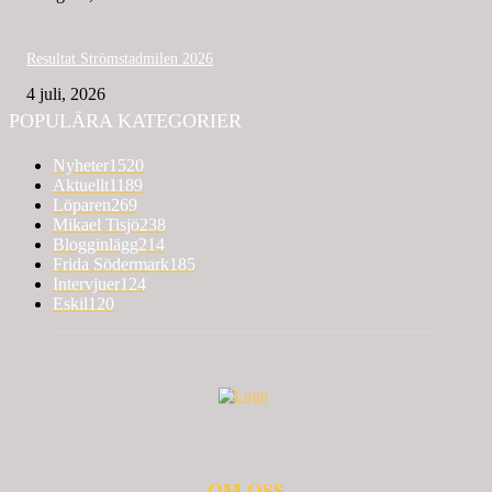
Resultat Strömstadmilen 2026
4 juli, 2026
POPULÄRA KATEGORIER
Nyheter
1520
Aktuellt
1189
Löparen
269
Mikael Tisjö
238
Blogginlägg
214
Frida Södermark
185
Intervjuer
124
Eskil
120
OM OSS