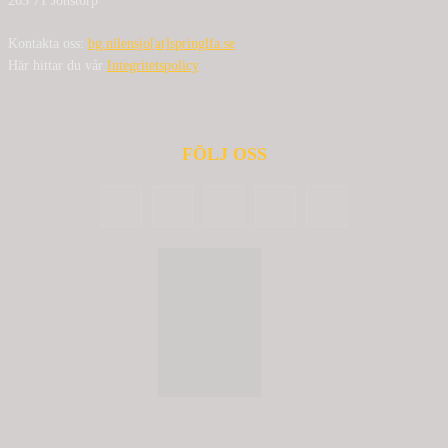
263 71 Jonstorp
Kontakta oss:
bg.nilensjo[at]springlfa.se
Här hittar du vår
Integritetspolicy
FÖLJ OSS