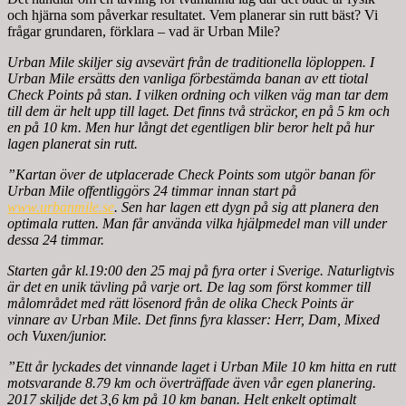
och hjärna som påverkar resultatet. Vem planerar sin rutt bäst? Vi
frågar grundaren, förklara – vad är Urban Mile?
Urban Mile skiljer sig avsevärt från de traditionella löploppen. I
Urban Mile ersätts den vanliga förbestämda banan av ett tiotal
Check Points på stan. I vilken ordning och vilken väg man tar dem
till dem är helt upp till laget. Det finns två sträckor, en på 5 km och
en på 10 km. Men hur långt det egentligen blir beror helt på hur
lagen planerat sin rutt.
”Kartan över de utplacerade Check Points som utgör banan för
Urban Mile offentliggörs 24 timmar innan start på
www.urbanmile.se
. Sen har lagen ett dygn på sig att planera den
optimala rutten. Man får använda vilka hjälpmedel man vill under
dessa 24 timmar.
Starten går kl.19:00 den 25 maj på fyra orter i Sverige. Naturligtvis
är det en unik tävling på varje ort. De lag som först kommer till
målområdet med rätt lösenord från de olika Check Points är
vinnare av Urban Mile. Det finns fyra klasser: Herr, Dam, Mixed
och Vuxen/junior.
”Ett år lyckades det vinnande laget i Urban Mile 10 km hitta en rutt
motsvarande 8.79 km och överträffade även vår egen planering.
2017 skiljde det 3,6 km på 10 km banan. Helt enkelt optimalt