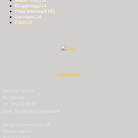
Mikael Tisjö
238
Blogginlägg
214
Frida Södermark
185
Intervjuer
124
Eskil
120
OM OSS
Ansvarig utgivare:
BG Nilensjö
Tel: 070-226 99 95
Epost: bg.nilensjo[at]springlfa.se
Spring Kommunikation AB
Görslövsvägen 8