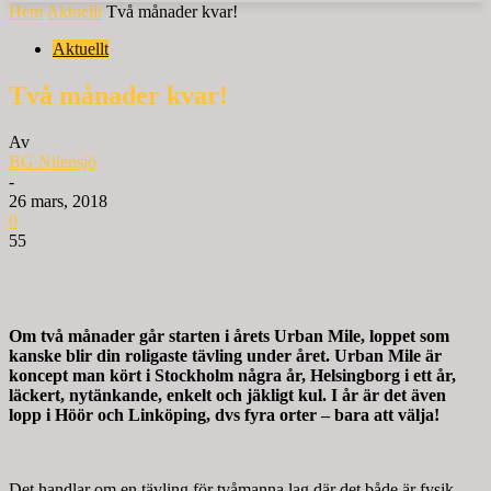
Hem
Aktuellt
Två månader kvar!
Aktuellt
Två månader kvar!
Av
BG Nilensjö
-
26 mars, 2018
0
55
Om två månader går starten i årets Urban Mile, loppet som
kanske blir din roligaste tävling under året. Urban Mile är
koncept man kört i Stockholm några år, Helsingborg i ett år,
läckert, nytänkande, enkelt och jäkligt kul. I år är det även
lopp i Höör och Linköping, dvs fyra orter – bara att välja!
Det handlar om en tävling för tvåmanna lag där det både är fysik