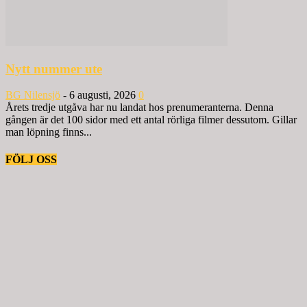
Nytt nummer ute
BG Nilensjö
-
6 augusti, 2026
0
Årets tredje utgåva har nu landat hos prenumeranterna. Denna
gången är det 100 sidor med ett antal rörliga filmer dessutom. Gillar
man löpning finns...
FÖLJ OSS