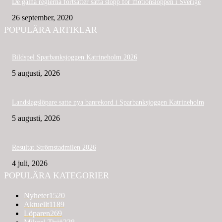
De galna reglerna fortsätter sätta stopp för motionsloppen i Sverige
26 september, 2020
POPULÄRA ARTIKLAR
Bildspel Sparbanksjoggen Katrineholm 2026
5 augusti, 2026
Landslagslöpare satte nya banrekord i Sparbanksjoggen Katrineholm
5 augusti, 2026
Resultat Strömstadmilen 2026
4 juli, 2026
POPULÄRA KATEGORIER
Nyheter
1520
Aktuellt
1189
Löparen
269