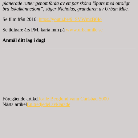
planerade rutter genomförda av ett par sköna löpare med otroligt
bra lokalkännedom”, säger Nicholas, grundaren av Urban Mile.
Se film från 2016:
https://youtu.be/9_SVWmzB0Io
Se tidigare års PM, karta mm på
www.urbanmile.se
Anmäl ditt lag i dag!
Föregående artikel
Kalle Berglund vann Carlsbad 5000
Nästa artikel
En tredjedel avklarade