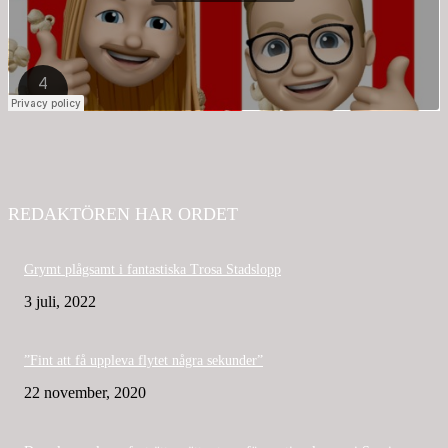
REDAKTÖREN HAR ORDET
Grymt plågsamt i fantastiska Trosa Stadslopp
3 juli, 2022
”Fint att få uppleva flytet några sekunder”
22 november, 2020