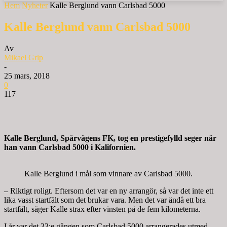
Hem
Nyheter
Kalle Berglund vann Carlsbad 5000
Kalle Berglund vann Carlsbad 5000
Av
Mikael Grip
-
25 mars, 2018
0
117
Kalle Berglund, Spårvägens FK, tog en prestigefylld seger när
han vann Carlsbad 5000 i Kalifornien.
Kalle Berglund i mål som vinnare av Carlsbad 5000.
– Riktigt roligt. Eftersom det var en ny arrangör, så var det inte ett
lika vasst startfält som det brukar vara. Men det var ändå ett bra
startfält, säger Kalle strax efter vinsten på de fem kilometerna.
I år var det 33:e gången som Carlsbad 5000 arrangerades utmed