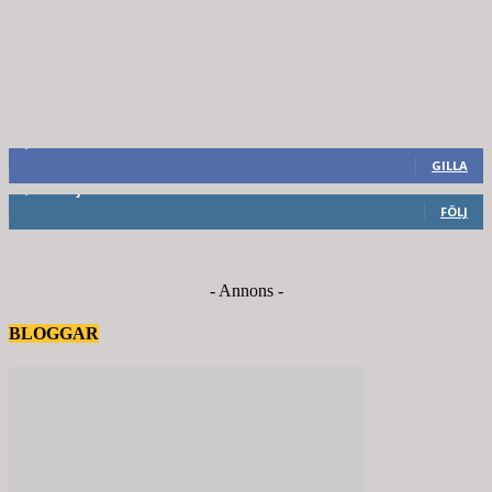
8,660
Fans
GILLA
6,714
Följare
FÖLJ
- Annons -
BLOGGAR