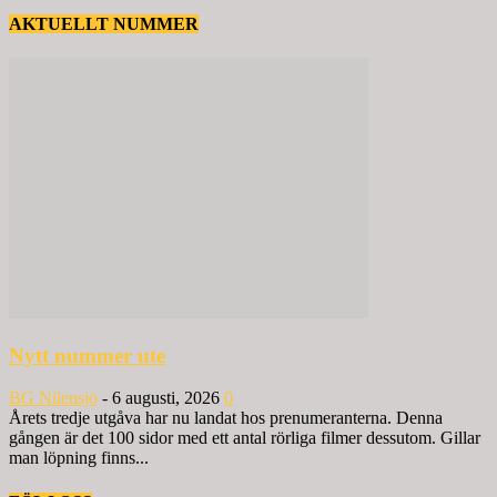
AKTUELLT NUMMER
Nytt nummer ute
BG Nilensjö
-
6 augusti, 2026
0
Årets tredje utgåva har nu landat hos prenumeranterna. Denna
gången är det 100 sidor med ett antal rörliga filmer dessutom. Gillar
man löpning finns...