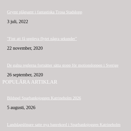
Grymt plågsamt i fantastiska Trosa Stadslopp
3 juli, 2022
”Fint att få uppleva flytet några sekunder”
22 november, 2020
De galna reglerna fortsätter sätta stopp för motionsloppen i Sverige
26 september, 2020
POPULÄRA ARTIKLAR
Bildspel Sparbanksjoggen Katrineholm 2026
5 augusti, 2026
Landslagslöpare satte nya banrekord i Sparbanksjoggen Katrineholm