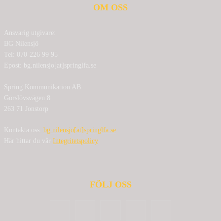
OM OSS
Ansvarig utgivare:
BG Nilensjö
Tel: 070-226 99 95
Epost: bg.nilensjo[at]springlfa.se
Spring Kommunikation AB
Görslövsvägen 8
263 71 Jonstorp
Kontakta oss:
bg.nilensjo[at]springlfa.se
Här hittar du vår
Integritetspolicy
FÖLJ OSS