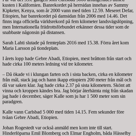
kusten i Kalifornien. Banrekordet på herrsidan innehas av Sammy
Kipketer, Kenya, som år 2000 vann med tiden 12.59. Meseret Defar,
Etiopien, har banrekordet på damsidan från 2006 med 14.46. Det
finns inga officiella världsrekord på fem kilometer landsvägslöpning,
men Internationella friidrottsförbundet erkänner dessa tider som de
snabbaste någonsin på distansen.
Sarah Lahti slutade på femteplats 2016 med 15.38. Förra året kom
Maria Larsson på tiondeplats.
I årets lopp hade Gebre Abadi, Etiopien, mest bråttom från start och
hade cirka 100 meters ledning vid tre kilometer.
– Då ökade vi i klungan farten och i sista backen, cirka en kilometer
från mål, stack jag och hann ikapp etiopiern 200 meter från mål och
då var saken klar. Jag hade cirka 2.37 på sista kilometern. Skönt att
vinna och kroppen kändes bra. Jag börjar återhämta mig från skadan
jag hade i december, säger Kalle som ju har 1 500 meter som sin
paradgren.
Kalle vann Carlsbad 5 000 med tiden 14.15. Fem sekunder före
tvåan Gebre Abadi, Etiopien.
Johan Rogestedt var också anmäld men kom inte till start.
Hinderlöparna Emil Blomberg och Elmar Engholm, båda Hässelby