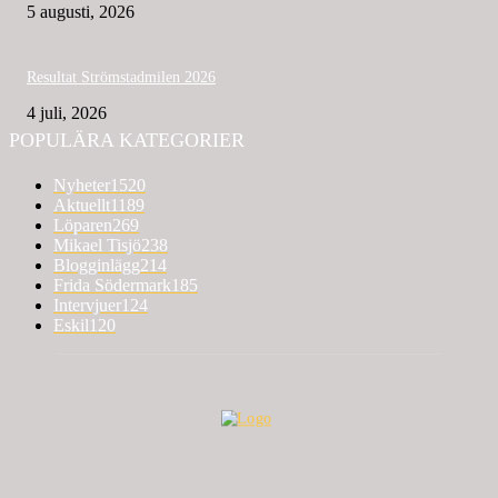
5 augusti, 2026
Resultat Strömstadmilen 2026
4 juli, 2026
POPULÄRA KATEGORIER
Nyheter
1520
Aktuellt
1189
Löparen
269
Mikael Tisjö
238
Blogginlägg
214
Frida Södermark
185
Intervjuer
124
Eskil
120