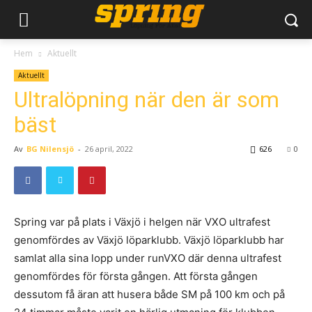
Hem
Aktuellt
Aktuellt
Ultralöpning när den är som
bäst
Av
BG Nilensjö
-
26 april, 2022
626
0
Spring var på plats i Växjö i helgen när VXO ultrafest
genomfördes av Växjö löparklubb. Växjö löparklubb har
samlat alla sina lopp under runVXO där denna ultrafest
genomfördes för första gången. Att första gången
dessutom få äran att husera både SM på 100 km och på