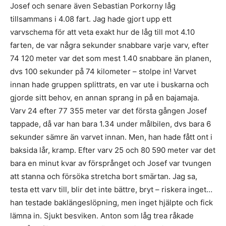
Josef och senare även Sebastian Porkorny låg
tillsammans i 4.08 fart. Jag hade gjort upp ett
varvschema för att veta exakt hur de låg till mot 4.10
farten, de var några sekunder snabbare varje varv, efter
74 120 meter var det som mest 1.40 snabbare än planen,
dvs 100 sekunder på 74 kilometer – stolpe in! Varvet
innan hade gruppen splittrats, en var ute i buskarna och
gjorde sitt behov, en annan sprang in på en bajamaja.
Varv 24 efter 77 355 meter var det första gången Josef
tappade, då var han bara 1.34 under målbilen, dvs bara 6
sekunder sämre än varvet innan. Men, han hade fått ont i
baksida lår, kramp. Efter varv 25 och 80 590 meter var det
bara en minut kvar av försprånget och Josef var tvungen
att stanna och försöka stretcha bort smärtan. Jag sa,
testa ett varv till, blir det inte bättre, bryt – riskera inget…
han testade baklängeslöpning, men inget hjälpte och fick
lämna in. Sjukt besviken. Anton som låg trea råkade