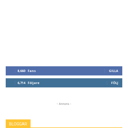
8,660
Fans
GILLA
6,714
Följare
FÖLJ
- Annons -
BLOGGAR