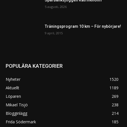
Sparbanksjoggen Katrineholm
5 augusti, 2026
Träningsprogram 10 km – För nybörjare!
9 april, 2015
POPULÄRA KATEGORIER
Nyheter
1520
Aktuellt
1189
Löparen
269
Mikael Tisjö
238
Blogginlägg
214
Frida Södermark
185