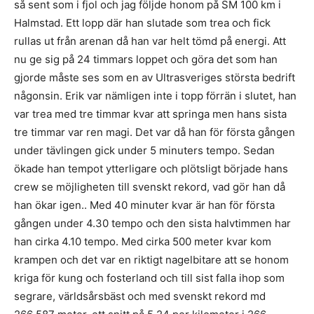
så sent som i fjol och jag följde honom på SM 100 km i
Halmstad. Ett lopp där han slutade som trea och fick
rullas ut från arenan då han var helt tömd på energi. Att
nu ge sig på 24 timmars loppet och göra det som han
gjorde måste ses som en av Ultrasveriges största bedrift
någonsin. Erik var nämligen inte i topp förrän i slutet, han
var trea med tre timmar kvar att springa men hans sista
tre timmar var ren magi. Det var då han för första gången
under tävlingen gick under 5 minuters tempo. Sedan
ökade han tempot ytterligare och plötsligt började hans
crew se möjligheten till svenskt rekord, vad gör han då
han ökar igen.. Med 40 minuter kvar är han för första
gången under 4.30 tempo och den sista halvtimmen har
han cirka 4.10 tempo. Med cirka 500 meter kvar kom
krampen och det var en riktigt nagelbitare att se honom
kriga för kung och fosterland och till sist falla ihop som
segrare, världsårsbäst och med svenskt rekord md