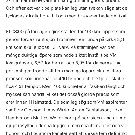
24 timmar måste varit en härlig utmaning för klubben.
Och efter att varit på plats kan jag utan tvekan säga att de
lyckades otroligt bra, till och med bra väder hade de fixat.
Kl.08:00 på lördagen gick starten för 100 km loppet som
genomfördes runt sjön Trummen, en runda på cirka 3,3
km som skulle löpas i 31 varv. På startlinjen var det
många duktiga löpare som hade siktet inställt på VM
kvalgränsen, 6,57 för herrar och 8,05 för damerna. Jag
personligen trodde att fem manliga löpare skulle klara
gränsen som innebär ca 4.10 tempo och tre tjejer skulle
fixa 4.51 tempot. Men, 100 kilometer är fasiken långt och
mycket kan hända, vilket det också gjorde precis som
året innan i Halmstad. De som jag såg som VM aspiranter
var Elov Olosson, Linus Wirén, Anton Gustafsson, Josef
Hamber och Mattias Wellermark på herrsidan. Jag är inte
djupt insyltad i denna löpgren men coachar Josef och via
honom och lite andra kanaler sett att dessa fem definitivt