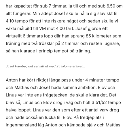
har kapacitet för sub 7 timmar, ja till och med sub 6.50 om
allt fungerar. Min adept Josef skulle hålla sig slaviskt till
4.10 tempo för att inte riskera något och sedan skulle vi
växla målbild till VM mot 4.00 fart. Josef gjorde ett
virtuellt 6 timmars lopp där han sprang 85 kilometer som
träning med två trösklar på 2 timmar och resten lugnare,
så han klarade i princip tempot på träning.
Josef Hamber, det ser lätt ut med 25 kilometer kvar…
Anton har kört riktigt långa pass under 4 minuter tempo
och Mattias och Josef hade samma ambition. Elov och
Linus var inte ens frågetecken, de skulle klara det. Det
blev så, Linus och Elov drog i väg och höll 3,51/52 tempo
halva loppet. Linus var den som efter ett antal varv drog
och hade också en lucka till Elov. På tredjeplats i
ingenmansland låg Anton och kämpade själv och Mattias,