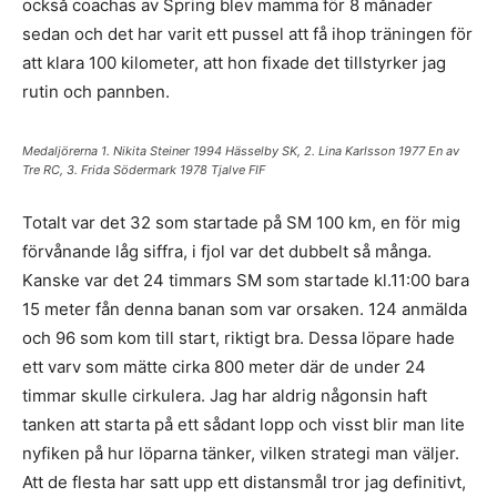
också coachas av Spring blev mamma för 8 månader
sedan och det har varit ett pussel att få ihop träningen för
att klara 100 kilometer, att hon fixade det tillstyrker jag
rutin och pannben.
Medaljörerna 1. Nikita Steiner 1994 Hässelby SK, 2. Lina Karlsson 1977 En av
Tre RC, 3. Frida Södermark 1978 Tjalve FIF
Totalt var det 32 som startade på SM 100 km, en för mig
förvånande låg siffra, i fjol var det dubbelt så många.
Kanske var det 24 timmars SM som startade kl.11:00 bara
15 meter fån denna banan som var orsaken. 124 anmälda
och 96 som kom till start, riktigt bra. Dessa löpare hade
ett varv som mätte cirka 800 meter där de under 24
timmar skulle cirkulera. Jag har aldrig någonsin haft
tanken att starta på ett sådant lopp och visst blir man lite
nyfiken på hur löparna tänker, vilken strategi man väljer.
Att de flesta har satt upp ett distansmål tror jag definitivt,