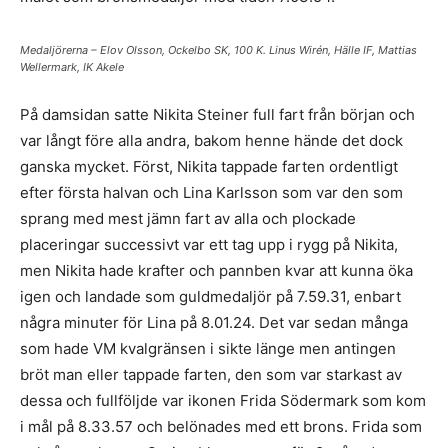
Medaljörerna – Elov Olsson, Ockelbo SK, 100 K. Linus Wirén, Hälle IF, Mattias
Wellermark, IK Akele
På damsidan satte Nikita Steiner full fart från början och
var långt före alla andra, bakom henne hände det dock
ganska mycket. Först, Nikita tappade farten ordentligt
efter första halvan och Lina Karlsson som var den som
sprang med mest jämn fart av alla och plockade
placeringar successivt var ett tag upp i rygg på Nikita,
men Nikita hade krafter och pannben kvar att kunna öka
igen och landade som guldmedaljör på 7.59.31, enbart
några minuter för Lina på 8.01.24. Det var sedan många
som hade VM kvalgränsen i sikte länge men antingen
bröt man eller tappade farten, den som var starkast av
dessa och fullföljde var ikonen Frida Södermark som kom
i mål på 8.33.57 och belönades med ett brons. Frida som