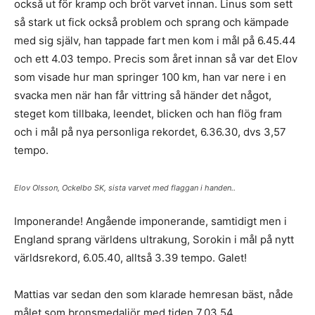
också ut för kramp och bröt varvet innan. Linus som sett
så stark ut fick också problem och sprang och kämpade
med sig själv, han tappade fart men kom i mål på 6.45.44
och ett 4.03 tempo. Precis som året innan så var det Elov
som visade hur man springer 100 km, han var nere i en
svacka men när han får vittring så händer det något,
steget kom tillbaka, leendet, blicken och han flög fram
och i mål på nya personliga rekordet, 6.36.30, dvs 3,57
tempo.
Elov Olsson, Ockelbo SK, sista varvet med flaggan i handen..
Imponerande! Angående imponerande, samtidigt men i
England sprang världens ultrakung, Sorokin i mål på nytt
världsrekord, 6.05.40, alltså 3.39 tempo. Galet!
Mattias var sedan den som klarade hemresan bäst, nåde
målet som bronsmedaljör med tiden 7.03.54.