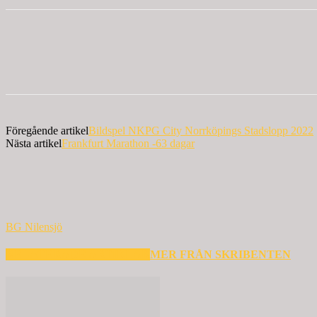
Föregående artikel
Bildspel NKPG City Norrköpings Stadslopp 2022
Nästa artikel
Frankfurt Marathon -63 dagar
BG Nilensjö
RELATERADE ARTIKLAR
MER FRÅN SKRIBENTEN