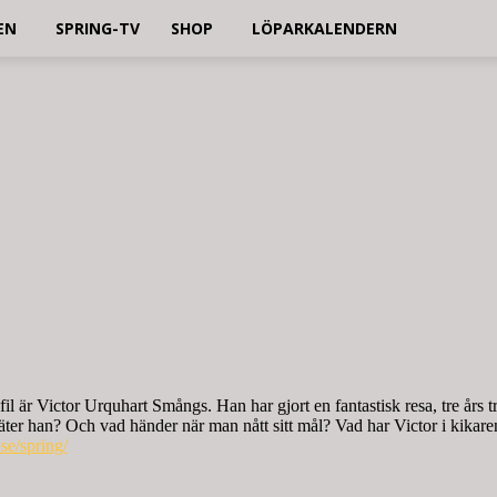
EN
SPRING-TV
SHOP
LÖPARKALENDERN
fil är Victor Urquhart Smångs. Han har gjort en fantastisk resa, tre års
hur äter han? Och vad händer när man nått sitt mål? Vad har Victor i kika
.se/spring/