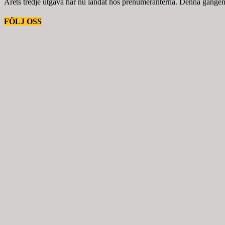
Årets tredje utgåva har nu landat hos prenumeranterna. Denna gången ä
FÖLJ OSS