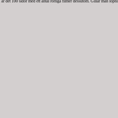
r det 100 sidor med ett antal rörliga filmer dessutom. Gillar man löpnin