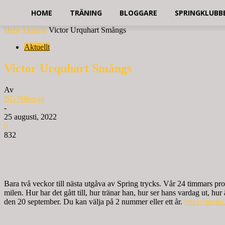
HOME
TRÄNING
BLOGGARE
SPRINGKLUBB
Hem
Aktuellt
Victor Urquhart Smångs
Aktuellt
Victor Urquhart Smångs
Av
BG Nilensjö
-
25 augusti, 2022
0
832
Bara två veckor till nästa utgåva av Spring trycks. Vår 24 timmars pro
milen. Hur har det gått till, hur tränar han, hur ser hans vardag ut, 
den 20 september. Du kan välja på 2 nummer eller ett år.
https://preno