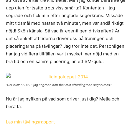
att kliva av efter tre kilometer. Men jag kunde bara inte ge
upp utan fortsatte trots viss smärta? Kontentan – jag
segrade och fick min efterlängtade segerkrans. Missade
mitt tidsmål med nästan två minuter, men var ändå riktigt
nöjd! Skön känsla. Så vad är egentligen drivkraften? Är
det så enkelt att tiderna driver oss på träningen och
placeringarna på tävlingar? Jag tror inte det. Personligen
har jag vid flera tillfällen varit mycket mer nöjd med en
bra tid och en sämre placering, än ett SM-guld.
”Det blev 56.46 – jag segrade och fick min efterlängtade segerkrans.”
Nu är jag nyfiken på vad som driver just dig? Mejla och
berätta.
Läs min tävlingsrapport