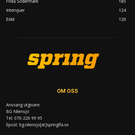
Frida Södermark
185
Intervjuer
124
Eskil
120
OM OSS
Ansvarig utgivare:
BG Nilensjö
Tel: 070-226 99 95
Epost: bg.nilensjo[at]springlfa.se