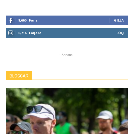
8,660
Fans
GILLA
6,714
Följare
FÖLJ
- Annons -
BLOGGAR