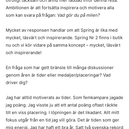
otroligt tacksam och ännu mer laddad inför denna resa.
Ambitionen är att fortsätta inspirera och motivera alla
som kan svara på frågan:
Vad gör du på milen?
Mycket av responsen handlar om att Spring är lika med
mycket, läsvärt och inspirerande. Spring Nr 2 finns i butik
nu och vi kör vidare på samma koncept – mycket, läsvärt
och inspirerande!
En fråga som har gett bränsle till många diskussioner
genom åren är tider eller medaljer/placeringar? Vad
driver dig?
Jag har alltid motiverats av tider. Som femkampare jagade
jag poäng. Jag visste ju att ett antal poäng oftast räckte
till en viss placering. I löpningen är det likadant. Allt mitt
fokus utgår från en tid jag vill göra. Det är tiden som ger
mig energi. Jag har haft ett bra år. Satt två svenska rekord