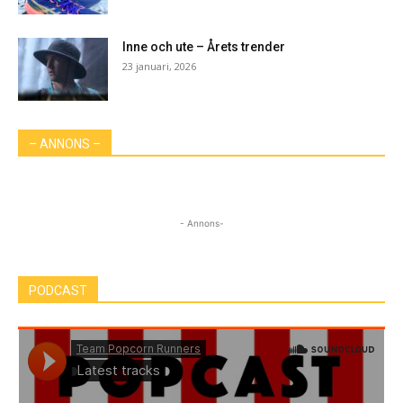
Inne och ute – Årets trender
23 januari, 2026
– ANNONS –
- Annons-
PODCAST