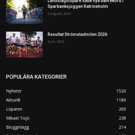
Landslagslöpare satte nya banrekord i
Sparbanksjoggen Katrineholm
5 augusti, 2026
Resultat Strömstadmilen 2026
4 juli, 2026
POPULÄRA KATEGORIER
Nyheter
1520
Aktuellt
1189
Löparen
269
Mikael Tisjö
238
Blogginlägg
214