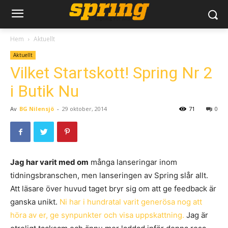
Hem
Aktuellt
Aktuellt
Vilket Startskott! Spring Nr 2
i Butik Nu
Av
BG Nilensjö
-
29 oktober, 2014
71
0
Jag har varit med om
många lanseringar inom
tidningsbranschen, men lanseringen av Spring slår allt.
Att läsare över huvud taget bryr sig om att ge feedback är
ganska unikt.
Ni har i hundratal varit generösa nog att
höra av er, ge synpunkter och visa uppskattning.
Jag är