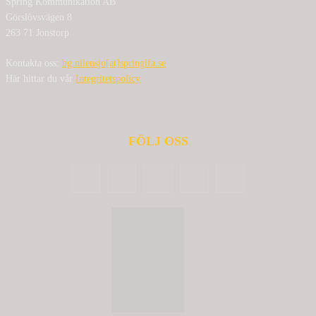
Spring Kommunikation AB
Görslövsvägen 8
263 71 Jonstorp
Kontakta oss:
bg.nilensjo[at]springlfa.se
Här hittar du vår
Integritetspolicy
FÖLJ OSS