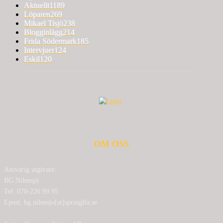
Aktuellt
1189
Löparen
269
Mikael Tisjö
238
Blogginlägg
214
Frida Södermark
185
Intervjuer
124
Eskil
120
OM OSS
Ansvarig utgivare:
BG Nilensjö
Tel: 070-226 99 95
Epost: bg.nilensjo[at]springlfa.se