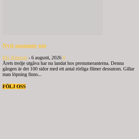
Nytt nummer ute
BG Nilensjö
-
6 augusti, 2026
0
Årets tredje utgåva har nu landat hos prenumeranterna. Denna
gången är det 100 sidor med ett antal rörliga filmer dessutom. Gillar
man löpning finns...
FÖLJ OSS