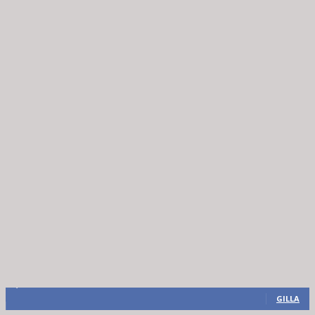
8,660
Fans
GILLA
6,714
Följare