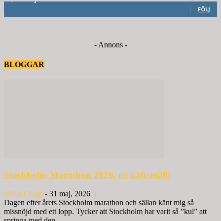
FÖLJ
- Annons -
BLOGGAR
Stockholm Marathon 2026, en käftsmäll!
Mikael Tisjö
-
31 maj, 2026
0
Dagen efter årets Stockholm marathon och sällan känt mig så
missnöjd med ett lopp. Tycker att Stockholm har varit så ”kul” att
springa med den...