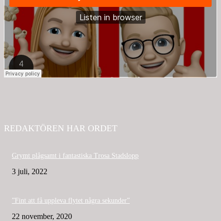
REDAKTÖREN HAR ORDET
Grymt plågsamt i fantastiska Trosa Stadslopp
3 juli, 2022
”Fint att få uppleva flytet några sekunder”
22 november, 2020