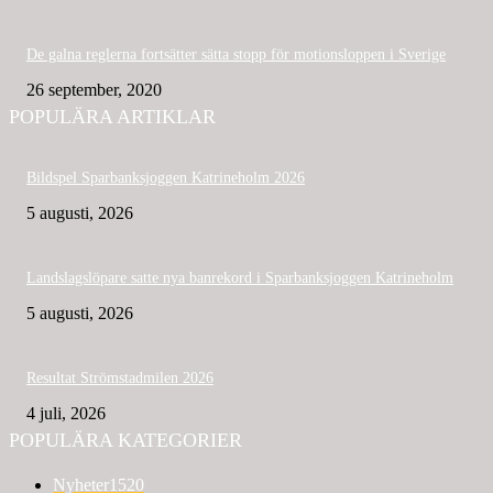
De galna reglerna fortsätter sätta stopp för motionsloppen i Sverige
26 september, 2020
POPULÄRA ARTIKLAR
Bildspel Sparbanksjoggen Katrineholm 2026
5 augusti, 2026
Landslagslöpare satte nya banrekord i Sparbanksjoggen Katrineholm
5 augusti, 2026
Resultat Strömstadmilen 2026
4 juli, 2026
POPULÄRA KATEGORIER
Nyheter
1520