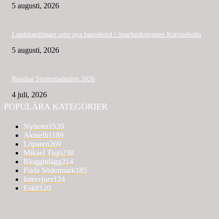
5 augusti, 2026
Landslagslöpare satte nya banrekord i Sparbanksjoggen Katrineholm
5 augusti, 2026
Resultat Strömstadmilen 2026
4 juli, 2026
POPULÄRA KATEGORIER
Nyheter
1520
Aktuellt
1189
Löparen
269
Mikael Tisjö
238
Blogginlägg
214
Frida Södermark
185
Intervjuer
124
Eskil
120