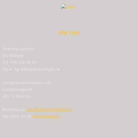
OM OSS
Ansvarig utgivare:
BG Nilensjö
Tel: 070-226 99 95
Epost: bg.nilensjo[at]springlfa.se
Spring Kommunikation AB
Görslövsvägen 8
263 71 Jonstorp
Kontakta oss:
bg.nilensjo[at]springlfa.se
Här hittar du vår
Integritetspolicy