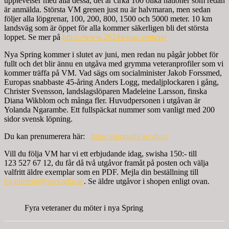
upplevelser med alla dessa, det är cirka 100 olika nationer som redan
är anmälda. Största VM grenen just nu är halvmaran, men sedan
följer alla löpgrenar, 100, 200, 800, 1500 och 5000 meter. 10 km
landsväg som är öppet för alla kommer säkerligen bli det största
loppet. Se mer på
https://www.2024wmac.com/sv/
Nya Spring kommer i slutet av juni, men redan nu pågår jobbet för
fullt och det blir ännu en utgåva med grymma veteranprofiler som vi
kommer träffa på VM. Vad sägs om socialminister Jakob Forssmed,
Europas snabbaste 45-åring Anders Logg, medaljplockaren i gång,
Christer Svensson, landslagslöparen Madeleine Larsson, finska
Diana Wikblom och många fler. Huvudpersonen i utgåvan är
Yolanda Ngarambe. Ett fullspäckat nummer som vanligt med 200
sidor svensk löpning.
Du kan prenumerera här:
https://springlfa.se/shop/
Vill du följa VM har vi ett erbjudande idag, swisha 150:- till
123 527 67 12, du får då två utgåvor framåt på posten och välja
valfritt äldre exemplar som en PDF. Mejla din beställning till
bg.nilensjo@springlfa.se
. Se äldre utgåvor i shopen enligt ovan.
Fyra veteraner du möter i nya Spring