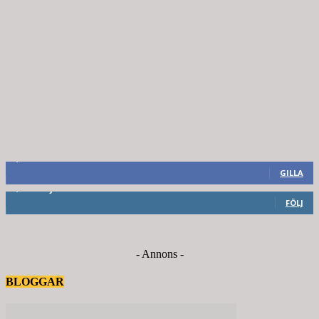
8,660
Fans
GILLA
6,714
Följare
FÖLJ
- Annons -
BLOGGAR