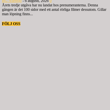
BG Nilensjö
-
6 augusti, 2026
0
Årets tredje utgåva har nu landat hos prenumeranterna. Denna
gången är det 100 sidor med ett antal rörliga filmer dessutom. Gillar
man löpning finns...
FÖLJ OSS