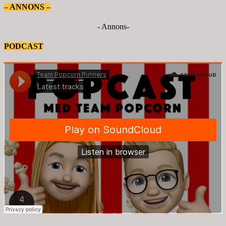
– ANNONS –
- Annons-
PODCAST