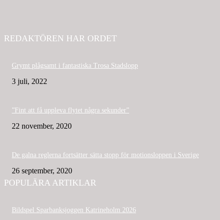
REDAKTÖREN HAR ORDET
Grymt plågsamt i fantastiska Trosa Stadslopp
3 juli, 2022
”Fint att få uppleva flytet några sekunder”
22 november, 2020
De galna reglerna fortsätter sätta stopp för motionsloppen i Sverige
26 september, 2020
POPULÄRA ARTIKLAR
Bildspel Sparbanksjoggen Katrineholm 2026