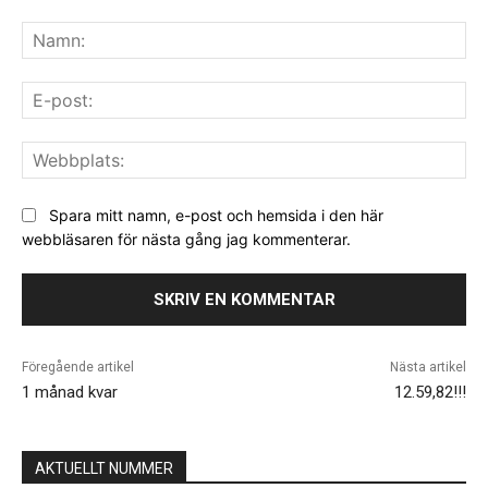
Kommentar:
Na
E-
pos
We
Spara mitt namn, e-post och hemsida i den här
webbläsaren för nästa gång jag kommenterar.
Föregående artikel
Nästa artikel
1 månad kvar
12.59,82!!!
AKTUELLT NUMMER