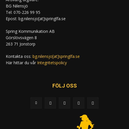
BG Nilensjö
Tel: 070-226 99 95
Epost: bg.nilensjo[at]springlfa.se
Spring Kommunikation AB
Görslövsvägen 8
263 71 Jonstorp
Kontakta oss:
bg.nilensjo[at]springlfa.se
Här hittar du vår
Integritetspolicy
FÖLJ OSS