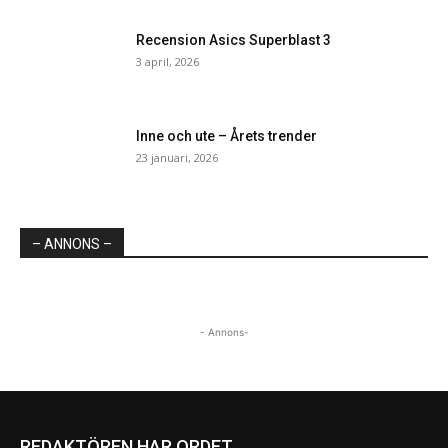
Recension Asics Superblast 3
3 april, 2026
Inne och ute – Årets trender
23 januari, 2026
– ANNONS –
- Annons-
REDAKTÖREN HAR ORDET