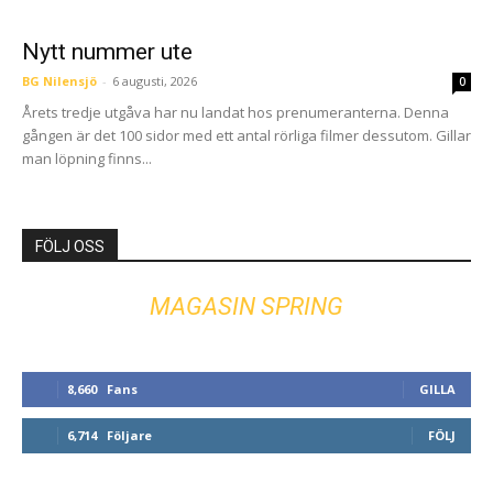
Nytt nummer ute
BG Nilensjö
-
6 augusti, 2026
0
Årets tredje utgåva har nu landat hos prenumeranterna. Denna
gången är det 100 sidor med ett antal rörliga filmer dessutom. Gillar
man löpning finns...
FÖLJ OSS
MAGASIN SPRING
8,660
Fans
GILLA
6,714
Följare
FÖLJ