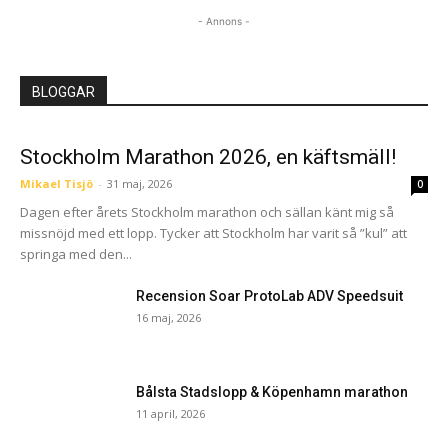
- Annons -
BLOGGAR
Stockholm Marathon 2026, en käftsmäll!
Mikael Tisjö
-
31 maj, 2026
0
Dagen efter årets Stockholm marathon och sällan känt mig så
missnöjd med ett lopp. Tycker att Stockholm har varit så ”kul” att
springa med den...
Recension Soar ProtoLab ADV Speedsuit
16 maj, 2026
Bålsta Stadslopp & Köpenhamn marathon
11 april, 2026