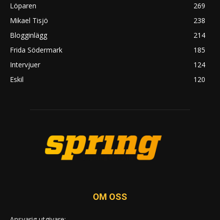
Löparen
269
Mikael Tisjö
238
Blogginlägg
214
Frida Södermark
185
Intervjuer
124
Eskil
120
OM OSS
Ansvarig utgivare: