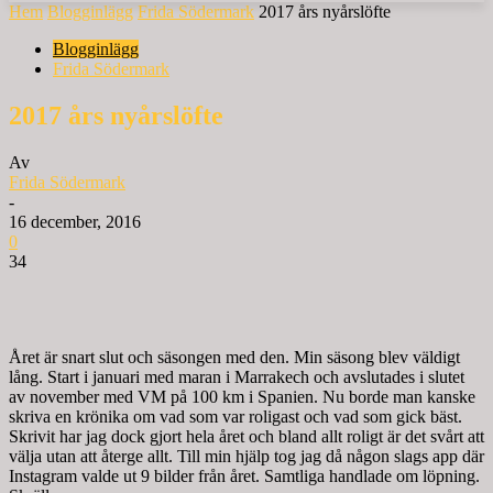
Hem
Blogginlägg
Frida Södermark
2017 års nyårslöfte
Blogginlägg
Frida Södermark
2017 års nyårslöfte
Av
Frida Södermark
-
16 december, 2016
0
34
Året är snart slut och säsongen med den. Min säsong blev väldigt
lång. Start i januari med maran i Marrakech och avslutades i slutet
av november med VM på 100 km i Spanien. Nu borde man kanske
skriva en krönika om vad som var roligast och vad som gick bäst.
Skrivit har jag dock gjort hela året och bland allt roligt är det svårt att
välja utan att återge allt. Till min hjälp tog jag då någon slags app där
Instagram valde ut 9 bilder från året. Samtliga handlade om löpning.