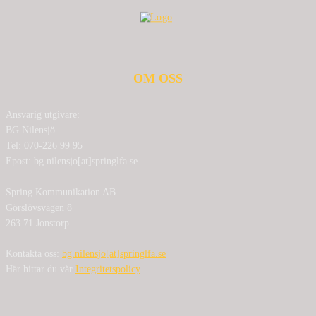
OM OSS
Ansvarig utgivare:
BG Nilensjö
Tel: 070-226 99 95
Epost: bg.nilensjo[at]springlfa.se
Spring Kommunikation AB
Görslövsvägen 8
263 71 Jonstorp
Kontakta oss:
bg.nilensjo[at]springlfa.se
Här hittar du vår
Integritetspolicy