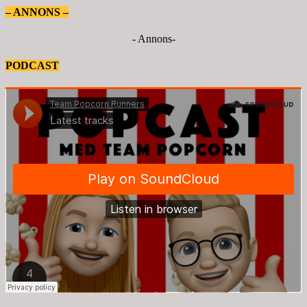
– ANNONS –
- Annons-
PODCAST