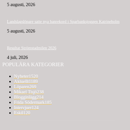
5 augusti, 2026
Landslagslöpare satte nya banrekord i Sparbanksjoggen Katrineholm
5 augusti, 2026
Resultat Strömstadmilen 2026
4 juli, 2026
POPULÄRA KATEGORIER
Nyheter
1520
Aktuellt
1189
Löparen
269
Mikael Tisjö
238
Blogginlägg
214
Frida Södermark
185
Intervjuer
124
Eskil
120