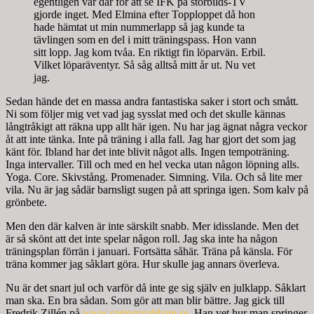
egentligen var där för att se IFK på storbilds-TV
gjorde inget. Med Elmina efter Topploppet då hon
hade hämtat ut min nummerlapp så jag kunde ta
tävlingen som en del i mitt träningspass. Hon vann
sitt lopp. Jag kom tvåa. En riktigt fin löparvän. Erbil.
Vilket löparäventyr. Så såg alltså mitt år ut. Nu vet
jag.
Sedan hände det en massa andra fantastiska saker i stort och smått.
Ni som följer mig vet vad jag sysslat med och det skulle kännas
långtråkigt att räkna upp allt här igen. Nu har jag ägnat några veckor
åt att inte tänka. Inte på träning i alla fall. Jag har gjort det som jag
känt för. Ibland har det inte blivit något alls. Ingen tempoträning.
Inga intervaller. Till och med en hel vecka utan någon löpning alls.
Yoga. Core. Skivstång. Promenader. Simning. Vila. Och så lite mer
vila. Nu är jag sådär barnsligt sugen på att springa igen. Som kalv på
grönbete.
Men den där kalven är inte särskilt snabb. Mer idisslande. Men det
är så skönt att det inte spelar någon roll. Jag ska inte ha någon
träningsplan förrän i januari. Fortsätta såhär. Träna på känsla. För
träna kommer jag såklart göra. Hur skulle jag annars överleva.
Nu är det snart jul och varför då inte ge sig själv en julklapp. Såklart
man ska. En bra sådan. Som gör att man blir bättre. Jag gick till
Fredrik Zillén på
www.springsnabbare.se
. Han vet hur man springer