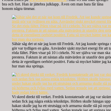
bra och fort. Han är jättebra julklapp. Även om man bara får låna
honom några timmar.
Såhär såg det ut när jag kom till Fredrik. Att jag kunde springa
gör var tydligen en gåta. Använder sjukt mycket energi för att t
röda fältet. Pilen visar på 10 i cirkeln. Ni ser själva var man ska 
prestera. Faktum är att nästan alla mätvärden är utanför den gr
detta är egentligen oerhört positivt. Fatta så mycket bättre jag k
hur man ska springa.
Vi skred direkt till verket. Fredrik konstaterade att jag var skr
sedan fick jag några enkla tekniktips. Höften skulle hängas upp
hakan skulle jag ha ett strutsägg och armarna skulle slå på osyn
höfterna och fyllas med vatten. Sedan testade jag att springa ig