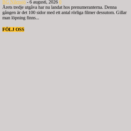
BG Nilensjö
-
6 augusti, 2026
0
Årets tredje utgåva har nu landat hos prenumeranterna. Denna
gången är det 100 sidor med ett antal rörliga filmer dessutom. Gillar
man löpning finns...
FÖLJ OSS