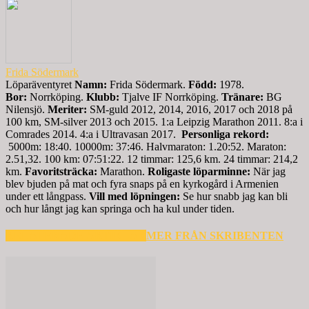
Frida Södermark
Löparäventyret
Namn:
Frida Södermark.
Född:
1978.
Bor:
Norrköping.
Klubb:
Tjalve IF Norrköping.
Tränare:
BG
Nilensjö.
Meriter:
SM-guld 2012, 2014, 2016, 2017 och 2018 på
100 km, SM-silver 2013 och 2015. 1:a Leipzig Marathon 2011. 8:a i
Comrades 2014. 4:a i Ultravasan 2017.
Personliga rekord:
5000m: 18:40. 10000m: 37:46. Halvmaraton: 1.20:52. Maraton:
2.51,32. 100 km: 07:51:22. 12 timmar: 125,6 km. 24 timmar: 214,2
km.
Favoritsträcka:
Marathon.
Roligaste löparminne:
När jag
blev bjuden på mat och fyra snaps på en kyrkogård i Armenien
under ett långpass.
Vill med löpningen:
Se hur snabb jag kan bli
och hur långt jag kan springa och ha kul under tiden.
RELATERADE ARTIKLAR
MER FRÅN SKRIBENTEN