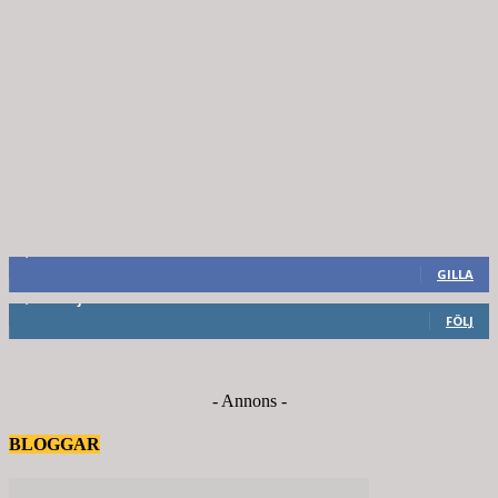
8,660
Fans
GILLA
6,714
Följare
FÖLJ
- Annons -
BLOGGAR