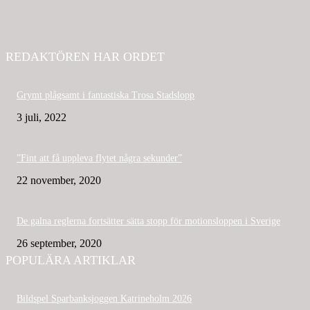
REDAKTÖREN HAR ORDET
Grymt plågsamt i fantastiska Trosa Stadslopp
3 juli, 2022
”Fint att få uppleva flytet några sekunder”
22 november, 2020
De galna reglerna fortsätter sätta stopp för motionsloppen i Sverige
26 september, 2020
POPULÄRA ARTIKLAR
Bildspel Sparbanksjoggen Katrineholm 2026