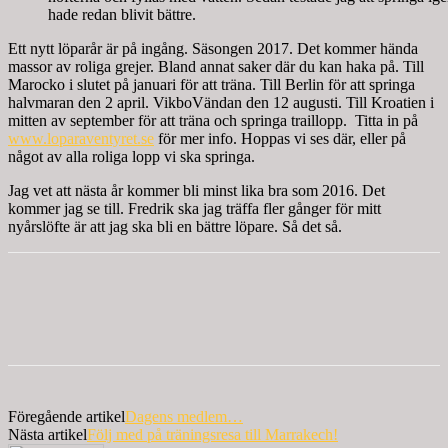
hade redan blivit bättre.
Ett nytt löparår är på ingång. Säsongen 2017. Det kommer hända
massor av roliga grejer. Bland annat saker där du kan haka på. Till
Marocko i slutet på januari för att träna. Till Berlin för att springa
halvmaran den 2 april. VikboVändan den 12 augusti. Till Kroatien i
mitten av september för att träna och springa traillopp.
Titta in på
www.loparaventyret.se
för mer info. Hoppas vi ses där, eller på
något av alla roliga lopp vi ska springa.
Jag vet att nästa år kommer bli minst lika bra som 2016. Det
kommer jag se till. Fredrik ska jag träffa fler gånger för mitt
nyårslöfte är att jag ska bli en bättre löpare. Så det så.
Föregående artikel
Dagens medlem…
Nästa artikel
Följ med på träningsresa till Marrakech!