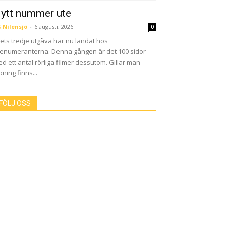
ytt nummer ute
 Nilensjö
-
6 augusti, 2026
0
ets tredje utgåva har nu landat hos
enumeranterna. Denna gången är det 100 sidor
d ett antal rörliga filmer dessutom. Gillar man
pning finns...
FÖLJ OSS