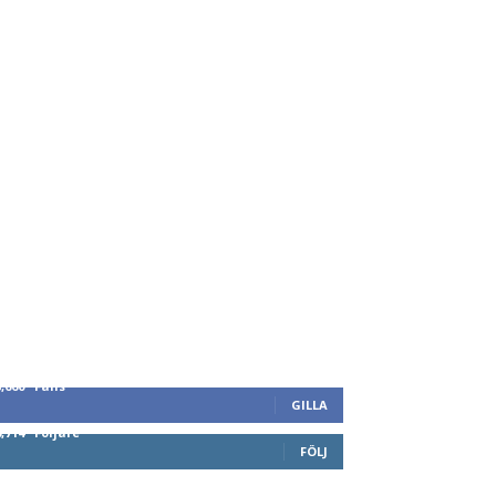
8,660
Fans
GILLA
6,714
Följare
FÖLJ