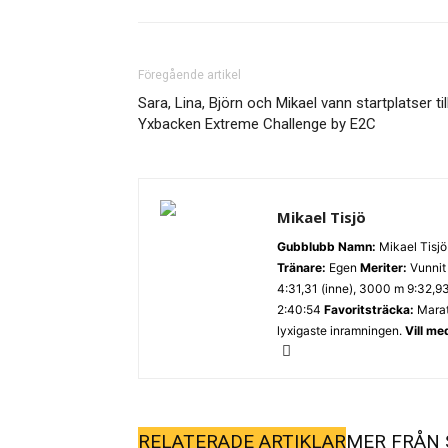
Föregående artikel
Sara, Lina, Björn och Mikael vann startplatser til
Yxbacken Extreme Challenge by E2C
Mikael Tisjö
Gubblubb
Namn:
Mikael Tisj
Tränare:
Egen
Meriter:
Vunnit 
4:31,31 (inne), 3000 m 9:32,9
2:40:54
Favoritsträcka:
Mara
lyxigaste inramningen.
Vill me
RELATERADE ARTIKLAR
MER FRÅN 