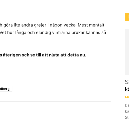
 och göra lite andra grejer i någon vecka. Mest mentalt
. Vet hur långa och eländig vintrarna brukar kännas så
s återigen och se till att njuta att detta nu.
S
k
ndberg
Mi
Da
kä
St