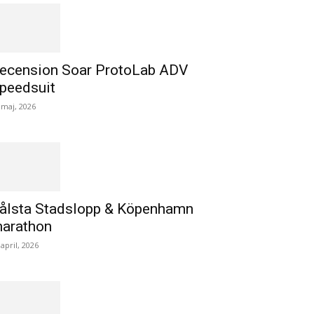
ecension Soar ProtoLab ADV
peedsuit
 maj, 2026
ålsta Stadslopp & Köpenhamn
arathon
 april, 2026