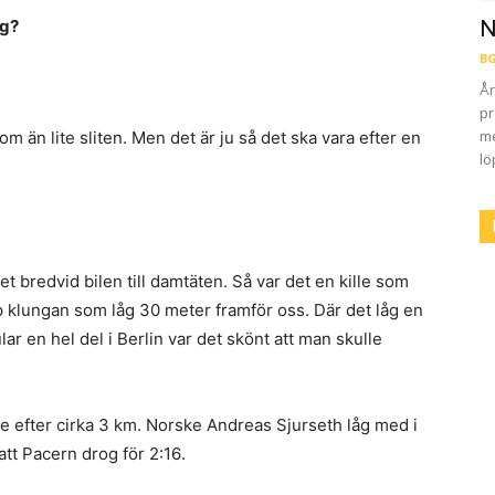
ag?
N
BG
År
pr
me
om än lite sliten. Men det är ju så det ska vara efter en
lö
pet bredvid bilen till damtäten. Så var det en kille som
pp klungan som låg 30 meter framför oss. Där det låg en
ar en hel del i Berlin var det skönt att man skulle
 efter cirka 3 km. Norske Andreas Sjurseth låg med i
 att Pacern drog för
2:16
.