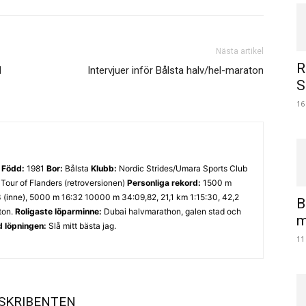
Nästa artikel
R
l
Intervjuer inför Bålsta halv/hel-maraton
S
16
ö
Född:
1981
Bor:
Bålsta
Klubb:
Nordic Strides/Umara Sports Club
Tour of Flanders (retroversionen)
Personliga rekord:
1500 m
3 (inne), 5000 m 16:32 10000 m 34:09,82, 21,1 km 1:15:30, 42,2
B
ton.
Roligaste löparminne:
Dubai halvmarathon, galen stad och
m
d löpningen:
Slå mitt bästa jag.
11
SKRIBENTEN