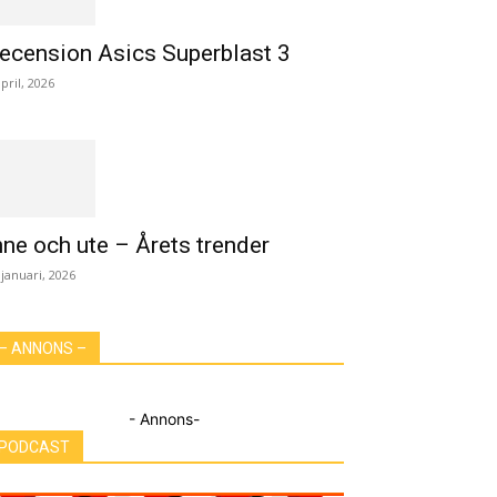
ecension Asics Superblast 3
april, 2026
nne och ute – Årets trender
 januari, 2026
– ANNONS –
- Annons-
PODCAST