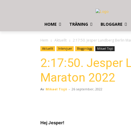
HOME
TRÄNING
BLOGGARE
Hem
Aktuellt
2:17:50. Jesper Lundberg Berlin M
Aktuellt
Intervjuer
Blogginlägg
Mikael Tisjö
2:17:50. Jesper 
Maraton 2022
Av
Mikael Tisjö
-
26 september, 2022
Hej Jesper!