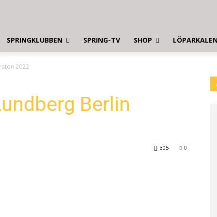
SPRINGKLUBBEN
SPRING-TV
SHOP
LÖPARKALE
araton 2022
Lundberg Berlin
305
0