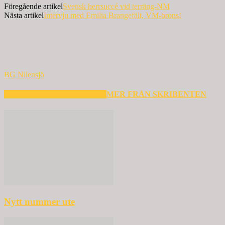
Föregående artikel
Svensk herrsuccé vid terräng-NM
Nästa artikel
Intervju med Emilia Brangefält, VM-brons!
BG Nilensjö
RELATERADE ARTIKLAR
MER FRÅN SKRIBENTEN
Nytt nummer ute