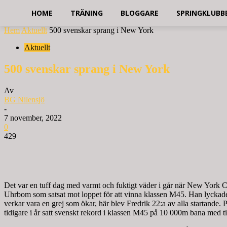
HOME
TRÄNING
BLOGGARE
SPRINGKLUBB
Hem
Aktuellt
500 svenskar sprang i New York
Aktuellt
500 svenskar sprang i New York
Av
BG Nilensjö
-
7 november, 2022
0
429
Det var en tuff dag med varmt och fuktigt väder i går när New York Ci
Uhrbom som satsat mot loppet för att vinna klassen M45. Han lyckades 
verkar vara en grej som ökar, här blev Fredrik 22:a av alla startande.
tidigare i år satt svenskt rekord i klassen M45 på 10 000m bana med ti