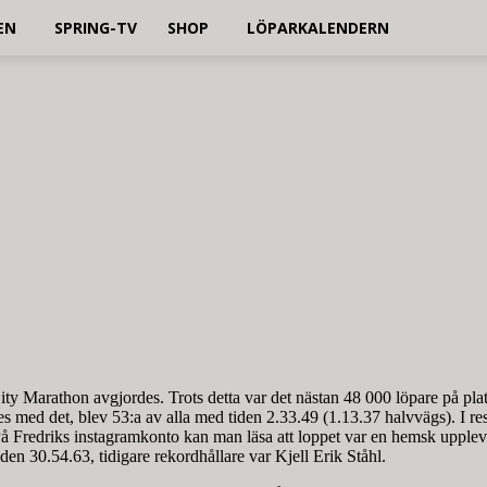
EN
SPRING-TV
SHOP
LÖPARKALENDERN
ty Marathon avgjordes. Trots detta var det nästan 48 000 löpare på pla
med det, blev 53:a av alla med tiden 2.33.49 (1.13.37 halvvägs). I resul
 På Fredriks instagramkonto kan man läsa att loppet var en hemsk uppleve
den 30.54.63, tidigare rekordhållare var Kjell Erik Ståhl.