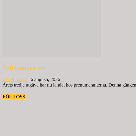
Nytt nummer ute
BG Nilensjö
-
6 augusti, 2026
0
Årets tredje utgåva har nu landat hos prenumeranterna. Denna gången ä
FÖLJ OSS