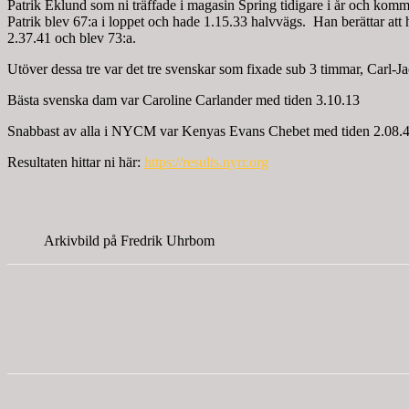
Patrik Eklund som ni träffade i magasin Spring tidigare i år och komm
Patrik blev 67:a i loppet och hade 1.15.33 halvvägs. Han berättar att 
2.37.41 och blev 73:a.
Utöver dessa tre var det tre svenskar som fixade sub 3 timmar, Carl-
Bästa svenska dam var Caroline Carlander med tiden 3.10.13
Snabbast av alla i NYCM var Kenyas Evans Chebet med tiden 2.08.
Resultaten hittar ni här:
https://results.nyrr.org
Arkivbild på Fredrik Uhrbom