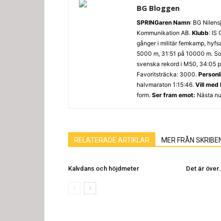
BG Bloggen
SPRINGaren
Namn
: BG Nilens
Kommunikation AB.
Klubb
: IS
gånger i militär femkamp, hyfs
5000 m, 31:51 på 10000 m. Som
svenska rekord i M50, 34:05 p
Favoritsträcka: 3000.
Personl
halvmaraton 1:15:46.
Vill med
form.
Ser fram emot:
Nästa nu
RELATERADE ARTIKLAR
MER FRÅN SKRIBE
Kalvdans och höjdmeter
Det är över