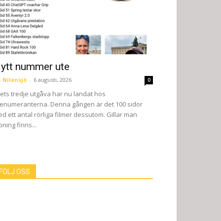
ytt nummer ute
 Nilensjö
-
6 augusti, 2026
0
ets tredje utgåva har nu landat hos
enumeranterna. Denna gången är det 100 sidor
d ett antal rörliga filmer dessutom. Gillar man
pning finns...
FÖLJ OSS