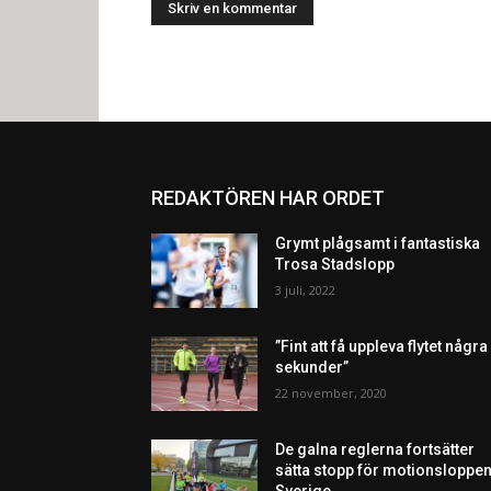
REDAKTÖREN HAR ORDET
Grymt plågsamt i fantastiska
Trosa Stadslopp
3 juli, 2022
”Fint att få uppleva flytet några
sekunder”
22 november, 2020
De galna reglerna fortsätter
sätta stopp för motionsloppen
Sverige