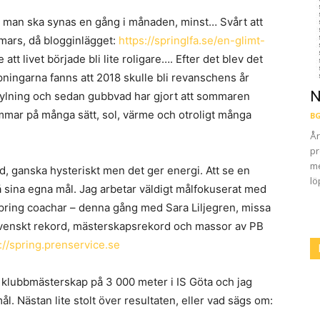
 man ska synas en gång i månaden, minst… Svårt att
5 mars, då blogginlägget:
https://springlfa.se/en-glimt-
att livet började bli lite roligare…. Efter det blev det
ppningarna fanns att 2018 skulle bli revanschens år
N
rkylning och sedan gubbvad har gjort att sommaren
ommar på många sätt, sol, värme och otroligt många
BG
År
pr
me
d, ganska hysteriskt men det ger energi. Att se en
lö
å sina egna mål. Jag arbetar väldigt målfokuserat med
Spring coachar – denna gång med Sara Liljegren, missa
d svenskt rekord, mästerskapsrekord och massor av PB
://spring.prenservice.se
et klubbmästerskap på 3 000 meter i IS Göta och jag
ål. Nästan lite stolt över resultaten, eller vad sägs om: