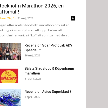
tockholm Marathon 2026, en
äftsmäll!
kael Tisjö
-
31 maj, 2026
0
gen efter årets Stockholm marathon och sällan
nt mig så missnöjd med ett lopp. Tycker att
ockholm har varit så ”kul” att springa med den...
Recension Soar ProtoLab ADV
Speedsuit
16 maj, 2026
Bålsta Stadslopp & Köpenhamn
marathon
11 april, 2026
Recension Asics Superblast 3
3 april, 2026