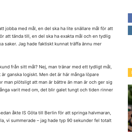
att jobba med mål, en del ska ha lite snällare mål för att
för att tända till, en del ska ha exakta mål och en tydlig
ika saker. Jag hade faktiskt kunnat träffa ännu mer
ekund från sitt mål? Nej, man tränar med ett tydligt mål,
et är ganska logiskt. Men det är här många löpare
or man plötsligt att man är bättre än man är och ger sig
många varit med om, det blir galet tungt och tiden rinner
edan åkte IS Göta till Berlin för att springa halvmaran,
lla, vi summerade – jag hade typ 90 sekunder fel totalt