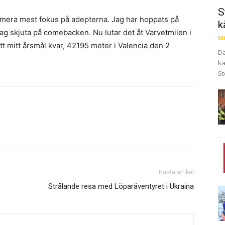
S
 numera mest fokus på adepterna. Jag har hoppats på
k
ag skjuta på comebacken. Nu lutar det åt Varvetmilen i
Mi
t mitt årsmål kvar, 42195 meter i Valencia den 2
Da
kä
St
Nästa artikel
Strålande resa med Löparäventyret i Ukraina