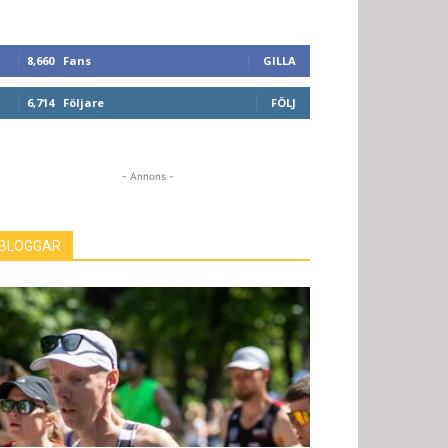
8,660
Fans
GILLA
6,714
Följare
FÖLJ
- Annons -
BLOGGAR