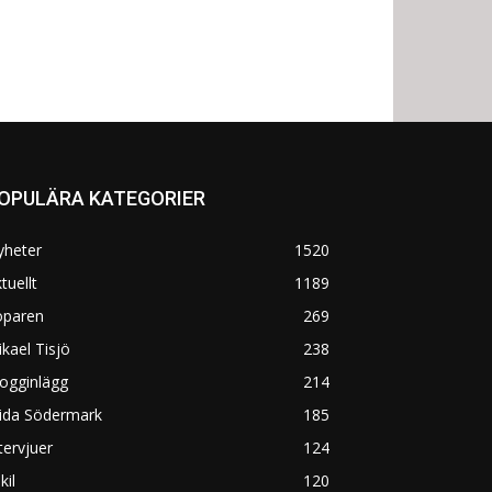
OPULÄRA KATEGORIER
yheter
1520
tuellt
1189
öparen
269
kael Tisjö
238
ogginlägg
214
rida Södermark
185
tervjuer
124
kil
120