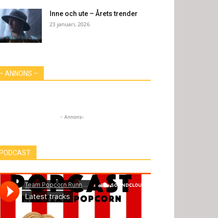
Inne och ute – Årets trender
23 januari, 2026
– ANNONS –
- Annons-
PODCAST