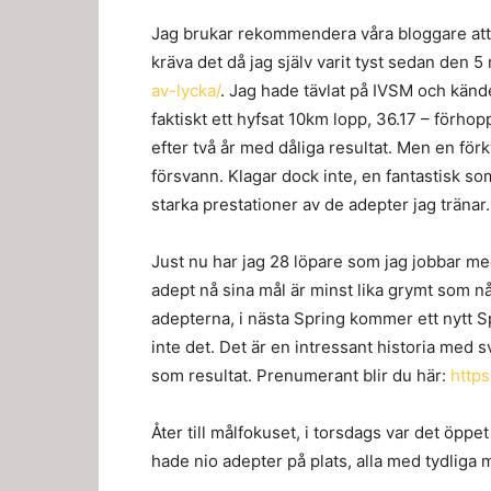
Jag brukar rekommendera våra bloggare att
kräva det då jag själv varit tyst sedan den 
av-lycka/
. Jag hade tävlat på IVSM och kände 
faktiskt ett hyfsat 10km lopp, 36.17 – förho
efter två år med dåliga resultat. Men en fö
försvann. Klagar dock inte, en fantastisk s
starka prestationer av de adepter jag tränar.
Just nu har jag 28 löpare som jag jobbar me
adept nå sina mål är minst lika grymt som n
adepterna, i nästa Spring kommer ett nytt 
inte det. Det är en intressant historia me
som resultat. Prenumerant blir du här:
https
Åter till målfokuset, i torsdags var det öpp
hade nio adepter på plats, alla med tydliga m