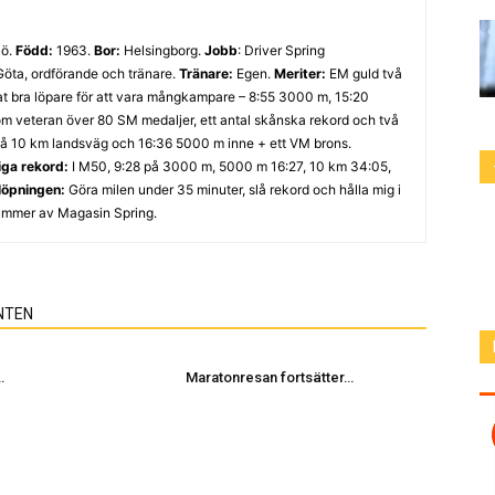
jö.
Född:
1963.
Bor:
Helsingborg.
Jobb
: Driver Spring
 Göta, ordförande och tränare.
Tränare:
Egen.
Meriter:
EM guld två
at bra löpare för att vara mångkampare – 8:55 3000 m, 15:20
 veteran över 80 SM medaljer, ett antal skånska rekord och två
å 10 km landsväg och 16:36 5000 m inne + ett VM brons.
iga rekord:
I M50, 9:28 på 3000 m, 5000 m 16:27, 10 km 34:05,
 löpningen:
Göra milen under 35 minuter, slå rekord och hålla mig i
mmer av Magasin Spring.
NTEN
…
Maratonresan fortsätter…