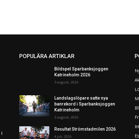
POPULÄRA ARTIKLAR
P
Bildspel Sparbanksjoggen
N
Katrineholm 2026
Ak
5 augusti, 2026
L
Mi
Landslagslöpare satte nya
banrekord i Sparbanksjoggen
Bl
Katrineholm
F
5 augusti, 2026
In
Resultat Strömstadmilen 2026
 i
Es
4 juli, 2026