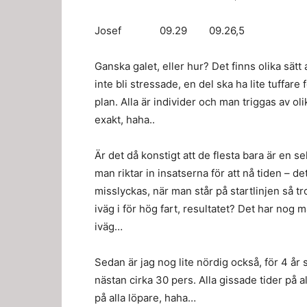
Josef 09.29 09.26,5
Ganska galet, eller hur? Det finns olika sätt 
inte bli stressade, en del ska ha lite tuffare 
plan. Alla är individer och man triggas av ol
exakt, haha..
Är det då konstigt att de flesta bara är en s
man riktar in insatserna för att nå tiden – d
misslyckas, när man står på startlinjen så tr
iväg i för hög fart, resultatet? Det har nog 
iväg…
Sedan är jag nog lite nördig också, för 4 år s
nästan cirka 30 pers. Alla gissade tider på a
på alla löpare, haha…