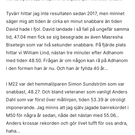
Tyvärr hittar jag inte resultaten sedan 2017, men minnet
säger mig att tiden är cirka en minut snabbare än tiden
David hade i fjol. David landade i så fall på ungefär samma
tid, 47.04 men fick se sig besegrade av även Masresha
Bisetegn som var två sekunder snabbare. På fjärde plats
hittar vi William Lind, nästan tre minuter efter Adhanom
med tiden 48.50. Frågan är om någon kan rå på Adhanom
i den formen han är nu. Och han är fyllda 40 år…
I M22 var det hemmalöparen Simon Sundström som var
snabbast, 48.27. Och bland veteraner som vanligt Anders
Dahl som var först över mållinjen, tiden 53.39 är otroligt
imponerande. Jag minns att jag själv jagade banrekordet i
M50 för några år sedan, nåde det nästan med 55.06…
Anders krossar rekorden och gör livet tufft för oss andra,
haha…