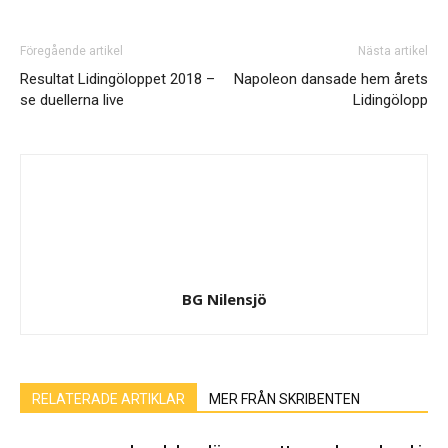
Föregående artikel
Nästa artikel
Resultat Lidingöloppet 2018 –
Napoleon dansade hem årets
se duellerna live
Lidingölopp
BG Nilensjö
RELATERADE ARTIKLAR
MER FRÅN SKRIBENTEN