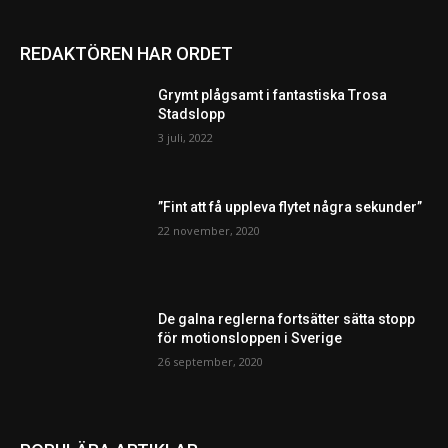
REDAKTÖREN HAR ORDET
Grymt plågsamt i fantastiska Trosa
Stadslopp
3 juli, 2022
”Fint att få uppleva flytet några sekunder”
22 november, 2020
De galna reglerna fortsätter sätta stopp
för motionsloppen i Sverige
26 september, 2020