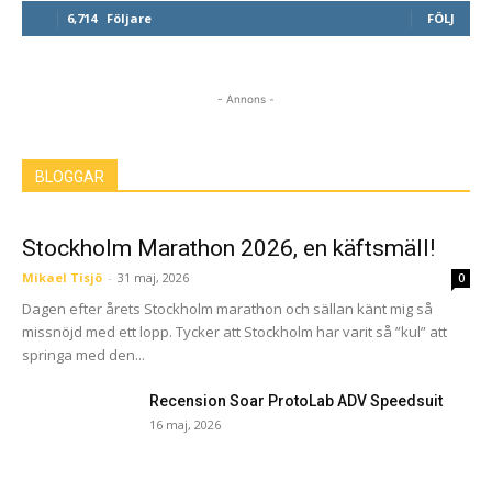
6,714
Följare
FÖLJ
- Annons -
BLOGGAR
Stockholm Marathon 2026, en käftsmäll!
Mikael Tisjö
-
31 maj, 2026
0
Dagen efter årets Stockholm marathon och sällan känt mig så
missnöjd med ett lopp. Tycker att Stockholm har varit så ”kul” att
springa med den...
Recension Soar ProtoLab ADV Speedsuit
16 maj, 2026