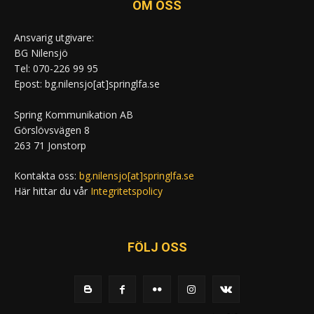
OM OSS
Ansvarig utgivare:
BG Nilensjö
Tel: 070-226 99 95
Epost: bg.nilensjo[at]springlfa.se
Spring Kommunikation AB
Görslövsvägen 8
263 71 Jonstorp
Kontakta oss:
bg.nilensjo[at]springlfa.se
Här hittar du vår
Integritetspolicy
FÖLJ OSS