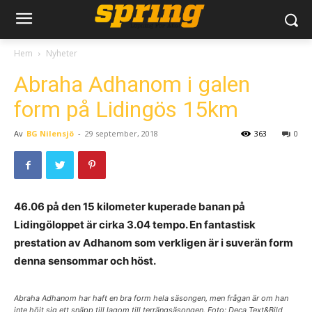
Hem
Nyheter
Abraha Adhanom i galen
form på Lidingös 15km
Av
BG Nilensjö
-
29 september, 2018
363
0
46.06 på den 15 kilometer kuperade banan på
Lidingöloppet är cirka 3.04 tempo. En fantastisk
prestation av Adhanom som verkligen är i suverän form
denna sensommar och höst.
Abraha Adhanom har haft en bra form hela säsongen, men frågan är om han
inte höjt sig ett snäpp till lagom till terrängsäsongen. Foto: Deca Text&Bild