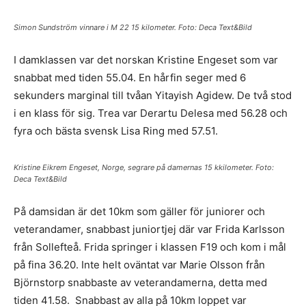
Simon Sundström vinnare i M 22 15 kilometer. Foto: Deca Text&Bild
I damklassen var det norskan Kristine Engeset som var
snabbat med tiden 55.04. En hårfin seger med 6
sekunders marginal till tvåan Yitayish Agidew. De två stod
i en klass för sig. Trea var Derartu Delesa med 56.28 och
fyra och bästa svensk Lisa Ring med 57.51.
Kristine Eikrem Engeset, Norge, segrare på damernas 15 kkilometer. Foto:
Deca Text&Bild
På damsidan är det 10km som gäller för juniorer och
veterandamer, snabbast juniortjej där var Frida Karlsson
från Sollefteå. Frida springer i klassen F19 och kom i mål
på fina 36.20. Inte helt oväntat var Marie Olsson från
Björnstorp snabbaste av veterandamerna, detta med
tiden 41.58. Snabbast av alla på 10km loppet var