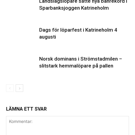
Landslagslöpare satte nya banrekord i
Sparbanksjoggen Katrineholm
Dags för löparfest i Katrineholm 4
augusti
Norsk dominans i Strömstadmilen –
slitstark hemmalöpare på pallen
LÄMNA ETT SVAR