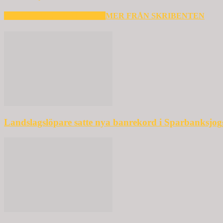
RELATERADE ARTIKLAR
MER FRÅN SKRIBENTEN
Landslagslöpare satte nya banrekord i Sparbanksjo