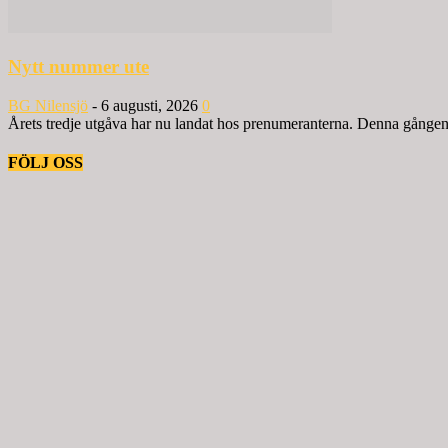
Nytt nummer ute
BG Nilensjö
-
6 augusti, 2026
0
Årets tredje utgåva har nu landat hos prenumeranterna. Denna gången ä
FÖLJ OSS