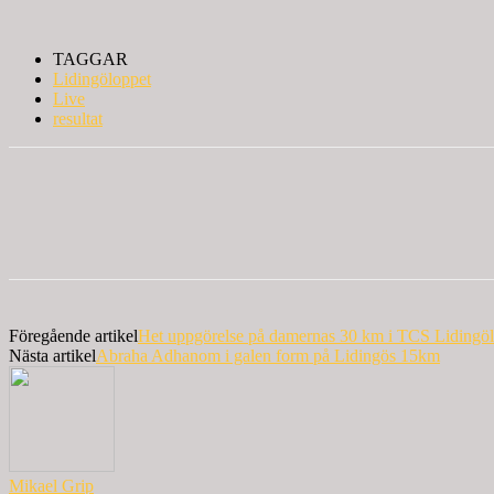
TAGGAR
Lidingöloppet
Live
resultat
Föregående artikel
Het uppgörelse på damernas 30 km i TCS Lidingö
Nästa artikel
Abraha Adhanom i galen form på Lidingös 15km
Mikael Grip