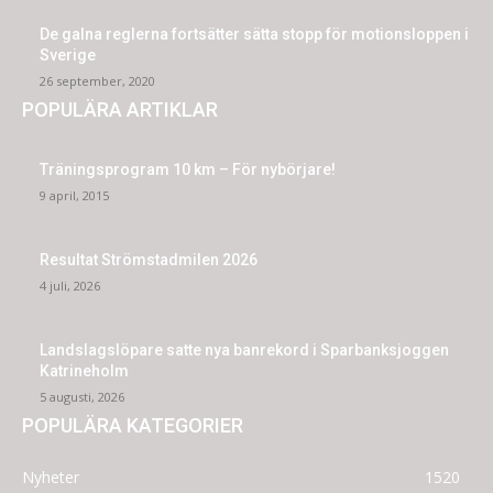
De galna reglerna fortsätter sätta stopp för motionsloppen i
Sverige
26 september, 2020
POPULÄRA ARTIKLAR
Träningsprogram 10 km – För nybörjare!
9 april, 2015
Resultat Strömstadmilen 2026
4 juli, 2026
Landslagslöpare satte nya banrekord i Sparbanksjoggen
Katrineholm
5 augusti, 2026
POPULÄRA KATEGORIER
Nyheter
1520