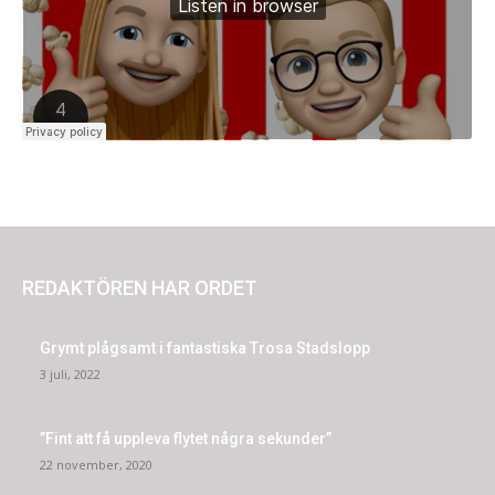
REDAKTÖREN HAR ORDET
Grymt plågsamt i fantastiska Trosa Stadslopp
3 juli, 2022
”Fint att få uppleva flytet några sekunder”
22 november, 2020