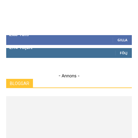
8,660
Fans
GILLA
6,714
Följare
FÖLJ
- Annons -
BLOGGAR