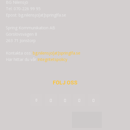
BG Nilensjö
Tel: 070-226 99 95
Epost: bg.nilensjo[at]springlfa.se
Spring Kommunikation AB
Görslövsvägen 8
263 71 Jonstorp
Kontakta oss:
bg.nilensjo[at]springlfa.se
Här hittar du vår
Integritetspolicy
FÖLJ OSS