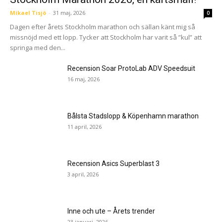
Mikael Tisjö
-
31 maj, 2026
0
Dagen efter årets Stockholm marathon och sällan känt mig så
missnöjd med ett lopp. Tycker att Stockholm har varit så ”kul” att
springa med den...
Recension Soar ProtoLab ADV Speedsuit
16 maj, 2026
Bålsta Stadslopp & Köpenhamn marathon
11 april, 2026
Recension Asics Superblast 3
3 april, 2026
Inne och ute – Årets trender
23 januari, 2026