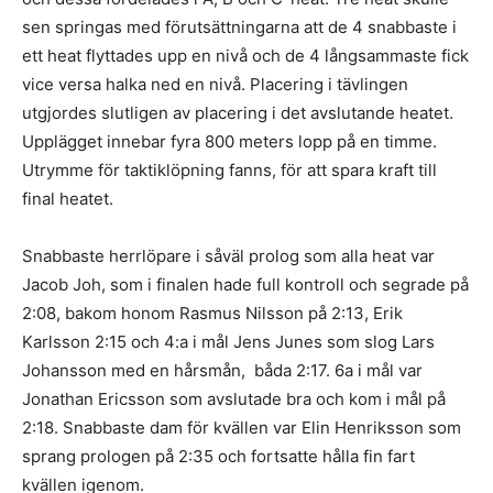
sen springas med förutsättningarna att de 4 snabbaste i
ett heat flyttades upp en nivå och de 4 långsammaste fick
vice versa halka ned en nivå. Placering i tävlingen
utgjordes slutligen av placering i det avslutande heatet.
Upplägget innebar fyra 800 meters lopp på en timme.
Utrymme för taktiklöpning fanns, för att spara kraft till
final heatet.
Snabbaste herrlöpare i såväl prolog som alla heat var
Jacob Joh, som i finalen hade full kontroll och segrade på
2:08, bakom honom Rasmus Nilsson på 2:13, Erik
Karlsson 2:15 och 4:a i mål Jens Junes som slog Lars
Johansson med en hårsmån, båda 2:17. 6a i mål var
Jonathan Ericsson som avslutade bra och kom i mål på
2:18. Snabbaste dam för kvällen var Elin Henriksson som
sprang prologen på 2:35 och fortsatte hålla fin fart
kvällen igenom.