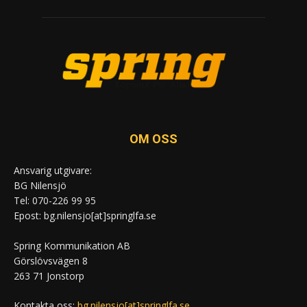
OM OSS
Ansvarig utgivare:
BG Nilensjö
Tel: 070-226 99 95
Epost: bg.nilensjo[at]springlfa.se
Spring Kommunikation AB
Görslövsvägen 8
263 71 Jonstorp
Kontakta oss:
bg.nilensjo[at]springlfa.se