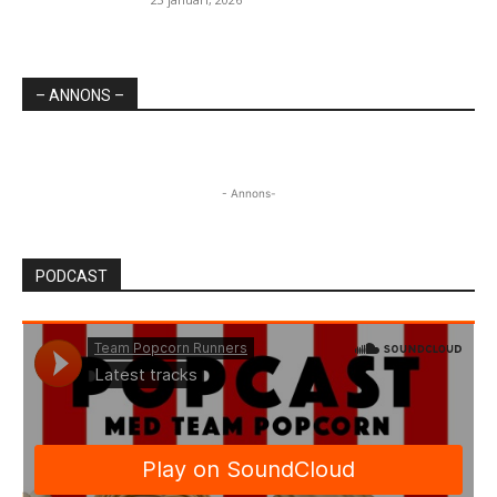
– ANNONS –
- Annons-
PODCAST