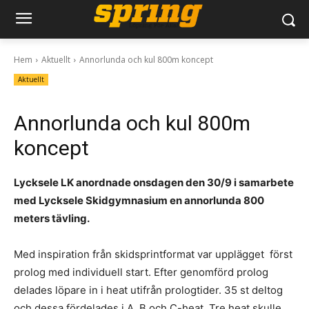
Hem
Aktuellt
Annorlunda och kul 800m koncept
Aktuellt
Annorlunda och kul 800m
koncept
Lycksele LK anordnade onsdagen den 30/9 i samarbete
med Lycksele Skidgymnasium en annorlunda 800
meters tävling.
Med inspiration från skidsprintformat var upplägget först
prolog med individuell start. Efter genomförd prolog
delades löpare in i heat utifrån prologtider. 35 st deltog
och dessa fördelades i A, B och C-heat. Tre heat skulle