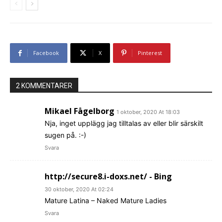
Facebook
X
Pinterest
2 KOMMENTARER
Mikael Fågelborg
1 oktober, 2020 At 18:03
Nja, inget upplägg jag tilltalas av eller blir särskilt
sugen på. :-)
Svara
http://secure8.i-doxs.net/ - Bing
30 oktober, 2020 At 02:24
Mature Latina – Naked Mature Ladies
Svara