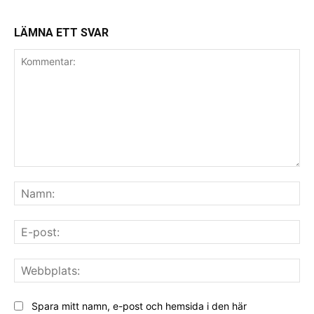
LÄMNA ETT SVAR
Kommentar:
Na
E-
pos
We
Spara mitt namn, e-post och hemsida i den här