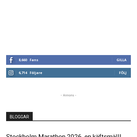
8,660
Fans
GILLA
6,714
Följare
FÖLJ
- Annons -
BLOGGAR
Stockholm Marathon 2026, en käftsmäll!