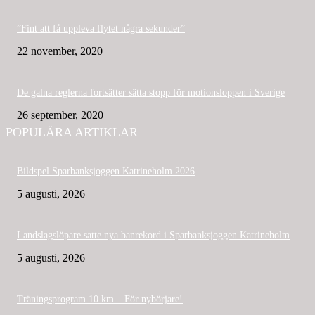
”Fint att få uppleva flytet några sekunder”
22 november, 2020
De galna reglerna fortsätter sätta stopp för motionsloppen i Sverige
26 september, 2020
POPULÄRA ARTIKLAR
Bildspel Sparbanksjoggen Katrineholm 2026
5 augusti, 2026
Landslagslöpare satte nya banrekord i Sparbanksjoggen Katrineholm
5 augusti, 2026
Träningsprogram 10 km – För nybörjare!