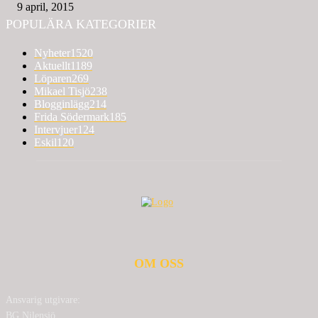
9 april, 2015
POPULÄRA KATEGORIER
Nyheter
1520
Aktuellt
1189
Löparen
269
Mikael Tisjö
238
Blogginlägg
214
Frida Södermark
185
Intervjuer
124
Eskil
120
OM OSS
Ansvarig utgivare:
BG Nilensjö