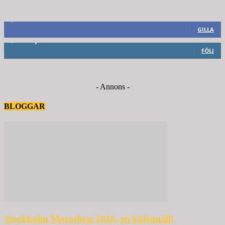
8,660
Fans
GILLA
6,714
Följare
FÖLJ
- Annons -
BLOGGAR
Stockholm Marathon 2026, en käftsmäll!