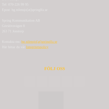
Tel: 070-226 99 95
Epost: bg.nilensjo[at]springlfa.se
Spring Kommunikation AB
Görslövsvägen 8
263 71 Jonstorp
Kontakta oss:
bg.nilensjo[at]springlfa.se
Här hittar du vår
Integritetspolicy
FÖLJ OSS