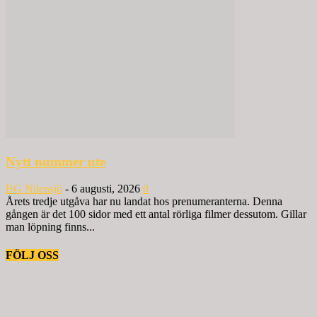
Nytt nummer ute
BG Nilensjö
-
6 augusti, 2026
0
Årets tredje utgåva har nu landat hos prenumeranterna. Denna
gången är det 100 sidor med ett antal rörliga filmer dessutom. Gillar
man löpning finns...
FÖLJ OSS