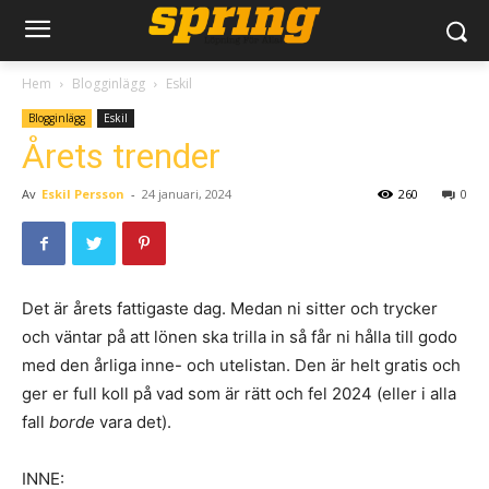
Hem
Blogginlägg
Eskil
Blogginlägg
Eskil
Årets trender
Av
Eskil Persson
-
24 januari, 2024
260
0
Det är årets fattigaste dag. Medan ni sitter och trycker
och väntar på att lönen ska trilla in så får ni hålla till godo
med den årliga inne- och utelistan. Den är helt gratis och
ger er full koll på vad som är rätt och fel 2024 (eller i alla
fall
borde
vara det).
INNE: