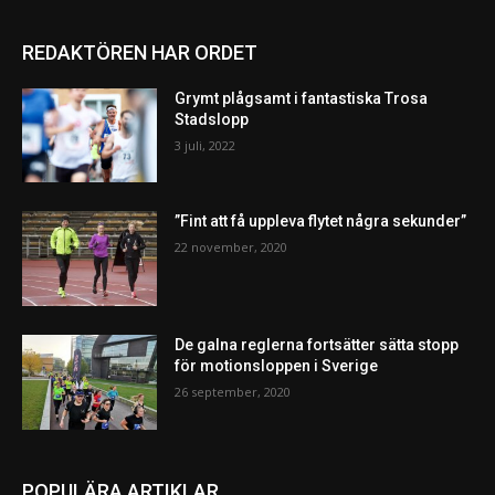
REDAKTÖREN HAR ORDET
Grymt plågsamt i fantastiska Trosa
Stadslopp
3 juli, 2022
”Fint att få uppleva flytet några sekunder”
22 november, 2020
De galna reglerna fortsätter sätta stopp
för motionsloppen i Sverige
26 september, 2020
POPULÄRA ARTIKLAR