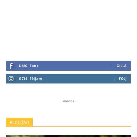
8,660
Fans
GILLA
6,714
Följare
FÖLJ
- Annons -
BLOGGAR