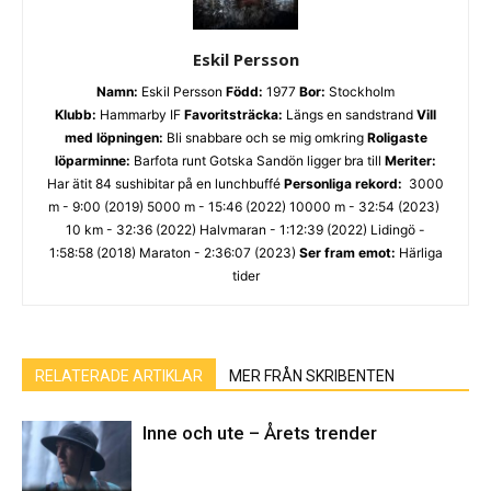
Eskil Persson
Namn:
Eskil Persson
Född:
1977
Bor:
Stockholm
Klubb:
Hammarby IF
Favoritsträcka:
Längs en sandstrand
Vill
med löpningen:
Bli snabbare och se mig omkring
Roligaste
löparminne:
Barfota runt Gotska Sandön ligger bra till
Meriter:
Har ätit 84 sushibitar på en lunchbuffé
Personliga rekord:
3000
m - 9:00 (2019) 5000 m - 15:46 (2022) 10000 m - 32:54 (2023)
10 km - 32:36 (2022) Halvmaran - 1:12:39 (2022) Lidingö -
1:58:58 (2018) Maraton - 2:36:07 (2023)
Ser fram emot:
Härliga
tider
RELATERADE ARTIKLAR
MER FRÅN SKRIBENTEN
Inne och ute – Årets trender