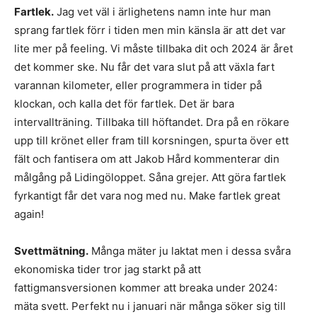
Fartlek.
Jag vet väl i ärlighetens namn inte hur man
sprang fartlek förr i tiden men min känsla är att det var
lite mer på feeling. Vi måste tillbaka dit och 2024 är året
det kommer ske. Nu får det vara slut på att växla fart
varannan kilometer, eller programmera in tider på
klockan, och kalla det för fartlek. Det är bara
intervallträning. Tillbaka till höftandet. Dra på en rökare
upp till krönet eller fram till korsningen, spurta över ett
fält och fantisera om att Jakob Hård kommenterar din
målgång på Lidingöloppet. Såna grejer. Att göra fartlek
fyrkantigt får det vara nog med nu. Make fartlek great
again!
Svettmätning.
Många mäter ju laktat men i dessa svåra
ekonomiska tider tror jag starkt på att
fattigmansversionen kommer att breaka under 2024:
mäta svett. Perfekt nu i januari när många söker sig till