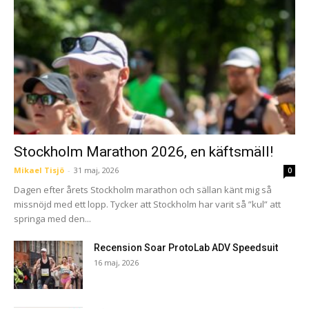
Stockholm Marathon 2026, en käftsmäll!
Mikael Tisjö
-
31 maj, 2026
0
Dagen efter årets Stockholm marathon och sällan känt mig så
missnöjd med ett lopp. Tycker att Stockholm har varit så ”kul” att
springa med den...
Recension Soar ProtoLab ADV Speedsuit
16 maj, 2026