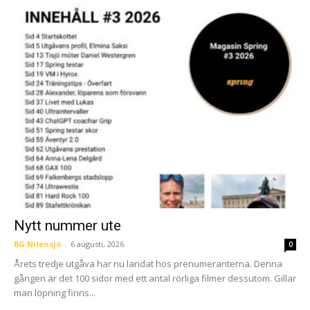
Nytt nummer ute
BG Nilensjö
-
6 augusti, 2026
0
Årets tredje utgåva har nu landat hos prenumeranterna. Denna
gången är det 100 sidor med ett antal rörliga filmer dessutom. Gillar
man löpning finns...