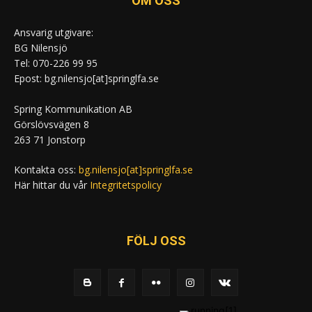
OM OSS
Ansvarig utgivare:
BG Nilensjö
Tel: 070-226 99 95
Epost: bg.nilensjo[at]springlfa.se
Spring Kommunikation AB
Görslövsvägen 8
263 71 Jonstorp
Kontakta oss:
bg.nilensjo[at]springlfa.se
Här hittar du vår
Integritetspolicy
FÖLJ OSS