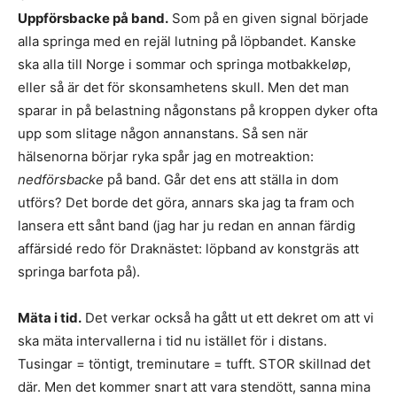
Uppförsbacke på band.
Som på en given signal började
alla springa med en rejäl lutning på löpbandet. Kanske
ska alla till Norge i sommar och springa motbakkeløp,
eller så är det för skonsamhetens skull. Men det man
sparar in på belastning någonstans på kroppen dyker ofta
upp som slitage någon annanstans. Så sen när
hälsenorna börjar ryka spår jag en motreaktion:
nedförsbacke
på band. Går det ens att ställa in dom
utförs? Det borde det göra, annars ska jag ta fram och
lansera ett sånt band (jag har ju redan en annan färdig
affärsidé redo för Draknästet: löpband av konstgräs att
springa barfota på).
Mäta i tid.
Det verkar också ha gått ut ett dekret om att vi
ska mäta intervallerna i tid nu istället för i distans.
Tusingar = töntigt, treminutare = tufft. STOR skillnad det
där. Men det kommer snart att vara stendött, sanna mina