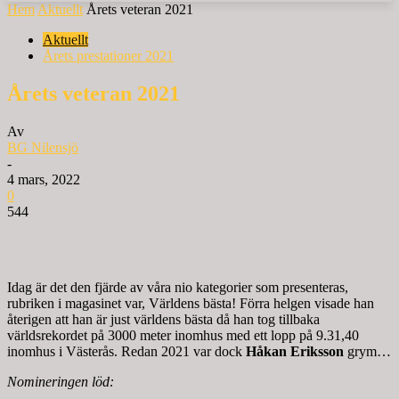
Hem
Aktuellt
Årets veteran 2021
Aktuellt
Årets prestationer 2021
Årets veteran 2021
Av
BG Nilensjö
-
4 mars, 2022
0
544
Idag är det den fjärde av våra nio kategorier som presenteras,
rubriken i magasinet var, Världens bästa! Förra helgen visade han
återigen att han är just världens bästa då han tog tillbaka
världsrekordet på 3000 meter inomhus med ett lopp på 9.31,40
inomhus i Västerås. Redan 2021 var dock
Håkan Eriksson
grym…
Nomineringen löd: