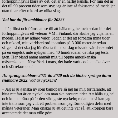
förhoppningsvis klara av det, det är en härlig känsla. För min del är
det till 90 procent tider som styr, jag är inte så fokuserad på medaljer
utan tittar efter rekord av olika slag.
Vad har du för ambitioner för 2022?
– I år, först och främst att se till att hålla mig hel och sedan blir det
förhoppningsvis ett veteran-VM i Finland, där skulle jag vilja ha en
medalj. Helst av ädlare valör. Sedan är det att förbättra mina tider
och rekord, mitt världsrekord inomhus på 3 000 meter är redan
slaget, så det ska jag försöka ta tillbaka. Jag missade världsrekordet
på en engelsk mile nyligen med 40 hundradelar, det ska jag testa
igen. Har bland annat anmält mig till öppna amerikanska
mästerskapen i New York i mars, det hade varit coolt att åka över
och slå rekordet där.
Du sprang snabbare 2021 än 2020 och du tänker springa ännu
snabbare 2022, vad är nyckeln?
– Jag är ju ganska ny som banlöpare så jag lär mig fortfarande, att
hitta rätt fart är en nyckel om man ska prestera tider. Att hålla sig hel
och kunna träna på är den viktigaste nyckeln; redan nu så kan jag
inte träna som jag vill, ett problem som jag förmodligen delar med
många veteraner. Man önskar ju att det inte var så, att kroppen bara
accepterade det man ville göra.