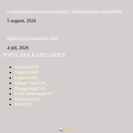
Landslagslöpare satte nya banrekord i Sparbanksjoggen Katrineholm
5 augusti, 2026
Resultat Strömstadmilen 2026
4 juli, 2026
POPULÄRA KATEGORIER
Nyheter
1520
Aktuellt
1189
Löparen
269
Mikael Tisjö
238
Blogginlägg
214
Frida Södermark
185
Intervjuer
124
Eskil
120