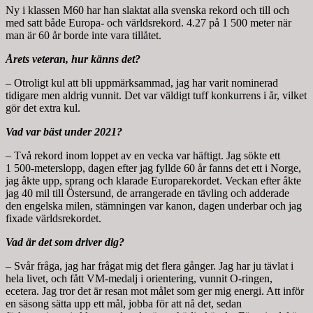
Ny i klassen M60 har han slaktat alla svenska rekord och till och
med satt både Europa- och världsrekord. 4.27 på 1 500 meter när
man är 60 år borde inte vara tillåtet.
Årets veteran, hur känns det?
– Otroligt kul att bli uppmärksammad, jag har varit nominerad
tidigare men aldrig vunnit. Det var väldigt tuff konkurrens i år, vilket
gör det extra kul.
Vad var bäst under 2021?
– Två rekord inom loppet av en vecka var häftigt. Jag sökte ett
1 500-meterslopp, dagen efter jag fyllde 60 år fanns det ett i Norge,
jag åkte upp, sprang och klarade Europarekordet. Veckan efter åkte
jag 40 mil till Östersund, de arrangerade en tävling och adderade
den engelska milen, stämningen var kanon, dagen underbar och jag
fixade världsrekordet.
Vad är det som driver dig?
– Svår fråga, jag har frågat mig det flera gånger. Jag har ju tävlat i
hela livet, och fått VM-medalj i orientering, vunnit O-ringen,
ecetera. Jag tror det är resan mot målet som ger mig energi. Att inför
en säsong sätta upp ett mål, jobba för att nå det, sedan