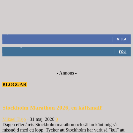
8,660
Fans
GILLA
6,714
Följare
FÖLJ
- Annons -
BLOGGAR
Stockholm Marathon 2026, en käftsmäll!
Mikael Tisjö
-
31 maj, 2026
0
Dagen efter årets Stockholm marathon och sällan känt mig så
missnöjd med ett lopp. Tycker att Stockholm har varit så ”kul” att