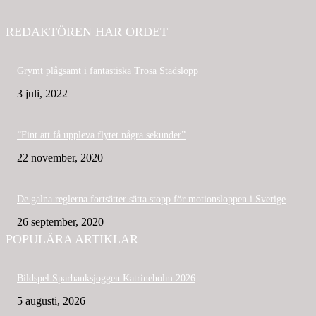
REDAKTÖREN HAR ORDET
Grymt plågsamt i fantastiska Trosa Stadslopp
3 juli, 2022
”Fint att få uppleva flytet några sekunder”
22 november, 2020
De galna reglerna fortsätter sätta stopp för motionsloppen i Sverige
26 september, 2020
POPULÄRA ARTIKLAR
Bildspel Sparbanksjoggen Katrineholm 2026
5 augusti, 2026