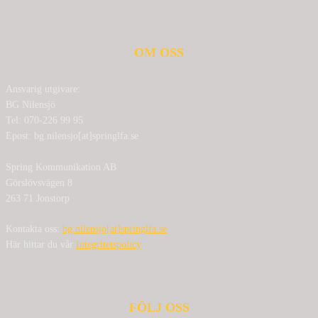
OM OSS
Ansvarig utgivare:
BG Nilensjö
Tel: 070-226 99 95
Epost: bg.nilensjo[at]springlfa.se
Spring Kommunikation AB
Görslövsvägen 8
263 71 Jonstorp
Kontakta oss:
bg.nilensjo[at]springlfa.se
Här hittar du vår
Integritetspolicy
FÖLJ OSS