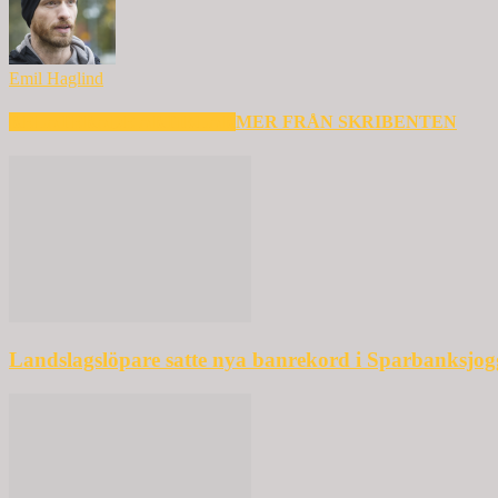
Emil Haglind
RELATERADE ARTIKLAR
MER FRÅN SKRIBENTEN
Landslagslöpare satte nya banrekord i Sparbanksjo