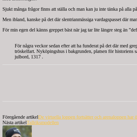
Sjukt många frågor finns att ställa och man kan ju inte tänka på alla p
Men ibland, kanske på det där slentrianmässiga vardagspasset där man k
För min egen del känns greppet bäst när jag tar lite längre steg än ”def
För några veckor sedan efter att ha funderat på det där med gre
tröskelfart. Nyköpingshus i bakgrunden, platsen för historiens 
julbord, 1317 .
Föregående artikel
De virtuella loppen fortsätter och arenaloppen har 
Nästa artikel
Tallriksmodellen