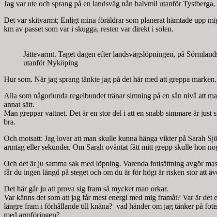
Jag var ute och sprang på en landsväg nån halvmil utanför Tystberga,
Det var skitvarmt; Enligt mina föräldrar som planerat hämtade upp mig 
km av passet som var i skugga, resten var direkt i solen.
Jättevarmt. Taget dagen efter landsvägslöpningen, på Sörmland
utanför Nyköping
Hur som. När jag sprang tänkte jag på det här med att greppa marken. ”
Alla som någorlunda regelbundet tränar simning på en sån nivå att man bl
annat sätt.
Man greppar vattnet. Det är en stor del i att en snabb simmare är just
bra.
Och motsatt: Jag lovar att man skulle kunna hänga vikter på Sarah Sjö
armtag eller sekunder. Om Sarah oväntat fått mitt grepp skulle hon no
Och det är ju samma sak med löpning. Varenda fotisättning avgör massor
får du ingen längd på steget och om du är för högt är risken stor att även
Det här går ju att prova sig fram så mycket man orkar.
Var känns det som att jag får mest energi med mig framåt? Var är det e
längre fram i förhållande till knäna? vad händer om jag tänker på fotis
med armföringen?