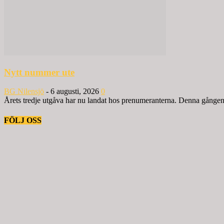
Nytt nummer ute
BG Nilensjö
-
6 augusti, 2026
0
Årets tredje utgåva har nu landat hos prenumeranterna. Denna gången ä
FÖLJ OSS