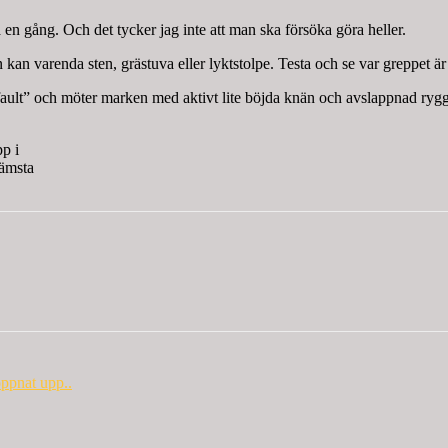
å en gång. Och det tycker jag inte att man ska försöka göra heller.
an varenda sten, grästuva eller lyktstolpe. Testa och se var greppet är 
ault” och möter marken med aktivt lite böjda knän och avslappnad rygg. Om
pp i
sämsta
öppnat upp..