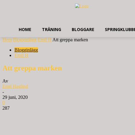
HOME
TRÄNING
BLOGGARE
SPRINGKLUBB
Hem
Blogginlägg
Emil H
Att greppa marken
Blogginlägg
Emil H
Att greppa marken
Av
Emil Haglind
-
29 juni, 2020
0
287