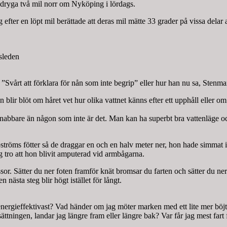
 dryga två mil norr om Nyköping i lördags.
efter en löpt mil berättade att deras mil mätte 33 grader på vissa dela
sleden
Svårt att förklara för nån som inte begrip” eller hur han nu sa, Stenma
ir blöt om håret vet hur olika vattnet känns efter ett upphåll eller om m
 snabbare än någon som inte är det. Man kan ha superbt bra vattenläge oc
ströms fötter så de draggar en och en halv meter ner, hon hade simmat i
g tro att hon blivit amputerad vid armbågarna.
. Sätter du ner foten framför knät bromsar du farten och sätter du ner fo
 nästa steg blir högt istället för långt.
nergieffektivast? Vad händer om jag möter marken med ett lite mer böjt 
ättningen, landar jag längre fram eller längre bak? Var får jag mest fart