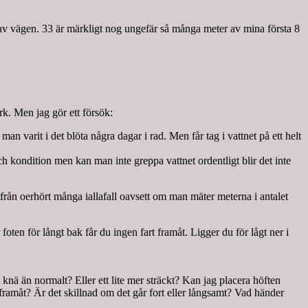
r av vägen. 33 är märkligt nog ungefär så många meter av mina första 8
rk. Men jag gör ett försök:
an varit i det blöta några dagar i rad. Men får tag i vattnet på ett helt
h kondition men kan man inte greppa vattnet ordentligt blir det inte
från oerhört många iallafall oavsett om man mäter meterna i antalet
ten för långt bak får du ingen fart framåt. Ligger du för lågt ner i
knä än normalt? Eller ett lite mer sträckt? Kan jag placera höften
 framåt? Är det skillnad om det går fort eller långsamt? Vad händer