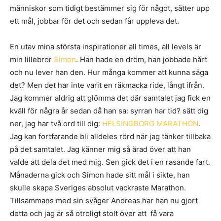
människor som tidigt bestämmer sig för något, sätter upp
ett mål, jobbar för det och sedan får uppleva det.
En utav mina största inspirationer all times, all levels är
min lillebror
Simon
. Han hade en dröm, han jobbade hårt
och nu lever han den. Hur många kommer att kunna säga
det? Men det har inte varit en räkmacka ride, långt ifrån.
Jag kommer aldrig att glömma det där samtalet jag fick en
kväll för några år sedan då han sa: syrran har tid? sätt dig
ner, jag har två ord till dig:
HELSINGBORG MARATHON
.
Jag kan fortfarande bli alldeles rörd när jag tänker tillbaka
på det samtalet. Jag känner mig så ärad över att han
valde att dela det med mig. Sen gick det i en rasande fart.
Månaderna gick och Simon hade sitt mål i sikte, han
skulle skapa Sveriges absolut vackraste Marathon.
Tillsammans med sin svåger Andreas har han nu gjort
detta och jag är så otroligt stolt över att få vara