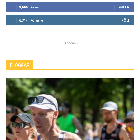
8,660
Fans
GILLA
6,714
Följare
FÖLJ
- Annons -
BLOGGAR