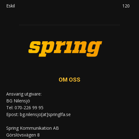
Eskil
120
OM OSS
Ansvarig utgivare:
BG Nilensjö
Tel: 070-226 99 95
Epost: bg.nilensjo[at]springlfa.se
Spring Kommunikation AB
Görslövsvägen 8