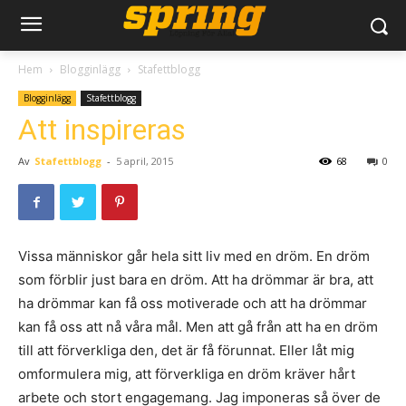
Hem
Blogginlägg
Stafettblogg
Blogginlägg
Stafettblogg
Att inspireras
Av
Stafettblogg
-
5 april, 2015
68
0
Vissa människor går hela sitt liv med en dröm. En dröm
som förblir just bara en dröm. Att ha drömmar är bra, att
ha drömmar kan få oss motiverade och att ha drömmar
kan få oss att nå våra mål. Men att gå från att ha en dröm
till att förverkliga den, det är få förunnat. Eller låt mig
omformulera mig, att förverkliga en dröm kräver hårt
arbete och stort engagemang. Jag imponeras så över de