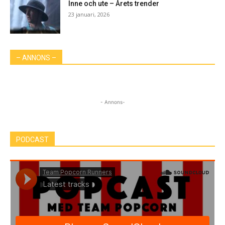
Inne och ute – Årets trender
23 januari, 2026
– ANNONS –
- Annons-
PODCAST