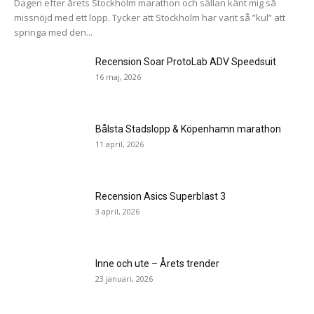
Dagen efter årets Stockholm marathon och sällan känt mig så
missnöjd med ett lopp. Tycker att Stockholm har varit så ”kul” att
springa med den...
Recension Soar ProtoLab ADV Speedsuit
16 maj, 2026
Bålsta Stadslopp & Köpenhamn marathon
11 april, 2026
Recension Asics Superblast 3
3 april, 2026
Inne och ute – Årets trender
23 januari, 2026