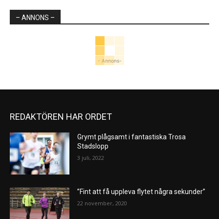
– ANNONS –
- Annons-
REDAKTÖREN HAR ORDET
Grymt plågsamt i fantastiska Trosa
Stadslopp
3 juli, 2022
”Fint att få uppleva flytet några sekunder”
22 november, 2020