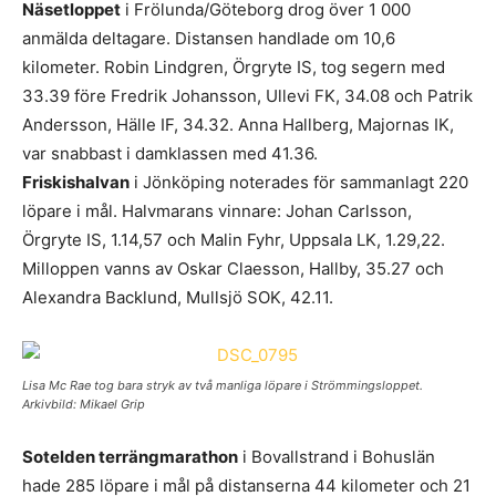
Näsetloppet
i Frölunda/Göteborg drog över 1 000
anmälda deltagare. Distansen handlade om 10,6
kilometer. Robin Lindgren, Örgryte IS, tog segern med
33.39 före Fredrik Johansson, Ullevi FK, 34.08 och Patrik
Andersson, Hälle IF, 34.32. Anna Hallberg, Majornas IK,
var snabbast i damklassen med 41.36.
Friskishalvan
i Jönköping noterades för sammanlagt 220
löpare i mål. Halvmarans vinnare: Johan Carlsson,
Örgryte IS, 1.14,57 och Malin Fyhr, Uppsala LK, 1.29,22.
Milloppen vanns av Oskar Claesson, Hallby, 35.27 och
Alexandra Backlund, Mullsjö SOK, 42.11.
Lisa Mc Rae tog bara stryk av två manliga löpare i Strömmingsloppet.
Arkivbild: Mikael Grip
Sotelden terrängmarathon
i Bovallstrand i Bohuslän
hade 285 löpare i mål på distanserna 44 kilometer och 21