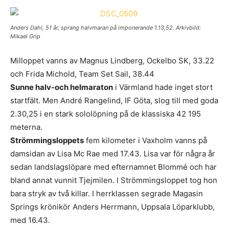
Anders Dahl, 51 år, sprang halvmaran på imponerande 1.13,52. Arkivbild:
Mikael Grip
Milloppet vanns av Magnus Lindberg, Ockelbo SK, 33.22
och Frida Michold, Team Set Sail, 38.44
Sunne halv-och helmaraton
i Värmland hade inget stort
startfält. Men André Rangelind, IF Göta, slog till med goda
2.30,25 i en stark sololöpning på de klassiska 42 195
meterna.
Strömmingsloppets
fem kilometer i Vaxholm vanns på
damsidan av Lisa Mc Rae med 17.43. Lisa var för några år
sedan landslagslöpare med efternamnet Blommé och har
bland annat vunnit Tjejmilen. I Strömmingsloppet tog hon
bara stryk av två killar. I herrklassen segrade Magasin
Springs krönikör Anders Herrmann, Uppsala Löparklubb,
med 16.43.