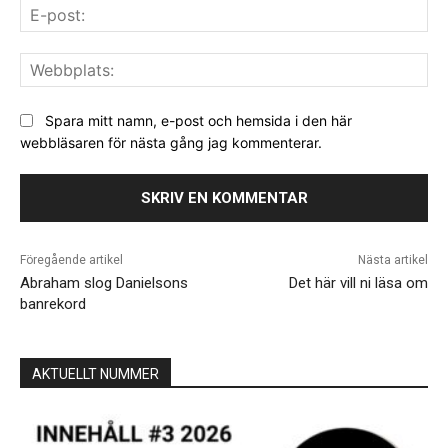
E-
pos
We
Spara mitt namn, e-post och hemsida i den här
webbläsaren för nästa gång jag kommenterar.
Föregående artikel
Nästa artikel
Abraham slog Danielsons
Det här vill ni läsa om
banrekord
AKTUELLT NUMMER