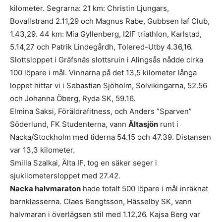
kilometer. Segrarna: 21 km: Christin Ljungars,
Bovallstrand 2.11,29 och Magnus Rabe, Gubbsen Iaf Club,
1.43,29. 44 km: Mia Gyllenberg, I2IF triathlon, Karlstad,
5.14,27 och Patrik Lindegårdh, Tolered-Utby 4.36,16.
Slottsloppet i Gräfsnäs slottsruin i Alingsås nådde cirka
100 löpare i mål. Vinnarna på det 13,5 kilometer långa
loppet hittar vi i Sebastian Sjöholm, Solvikingarna, 52.56
och Johanna Öberg, Ryda SK, 59.16.
Elmina Saksi, Föräldrafitness, och Anders ”Sparven”
Söderlund, FK Studenterna, vann
Ältasjön
runt i
Nacka/Stockholm med tiderna 54.15 och 47.39. Distansen
var 13,3 kilometer.
Smilla Szalkai, Älta IF, tog en säker seger i
sjukilometersloppet med 27.42.
Nacka halvmaraton
hade totalt 500 löpare i mål inräknat
barnklasserna. Claes Bengtsson, Hässelby SK, vann
halvmaran i överlägsen stil med 1.12,26. Kajsa Berg var