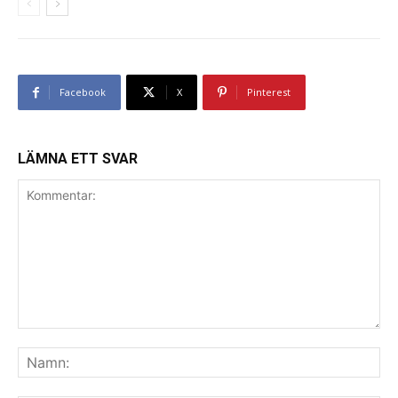
Facebook
X
Pinterest
LÄMNA ETT SVAR
Kommentar:
Na