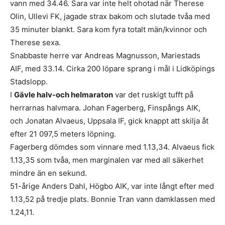
vann med 34.46. Sara var inte helt ohotad när Therese
Olin, Ullevi FK, jagade strax bakom och slutade tvåa med
35 minuter blankt. Sara kom fyra totalt män/kvinnor och
Therese sexa.
Snabbaste herre var Andreas Magnusson, Mariestads
AIF, med 33.14. Cirka 200 löpare sprang i mål i Lidköpings
Stadslopp.
I
Gävle halv-och helmaraton
var det ruskigt tufft på
herrarnas halvmara. Johan Fagerberg, Finspångs AIK,
och Jonatan Alvaeus, Uppsala IF, gick knappt att skilja åt
efter 21 097,5 meters löpning.
Fagerberg dömdes som vinnare med 1.13,34. Alvaeus fick
1.13,35 som tvåa, men marginalen var med all säkerhet
mindre än en sekund.
51-årige Anders Dahl, Högbo AIK, var inte långt efter med
1.13,52 på tredje plats. Bonnie Tran vann damklassen med
1.24,11.