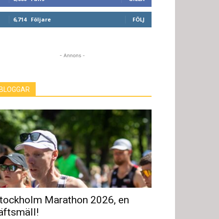
6,714
Följare
FÖLJ
- Annons -
BLOGGAR
tockholm Marathon 2026, en
äftsmäll!