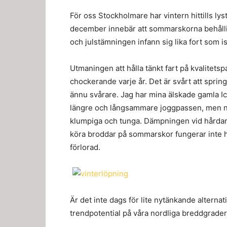
För oss Stockholmare har vintern hittills lys
december innebär att sommarskorna behållit
och julstämningen infann sig lika fort som 
Utmaningen att hålla tänkt fart på kvalitets
chockerande varje år. Det är svårt att spring
ännu svårare. Jag har mina älskade gamla I
längre och långsammare joggpassen, men när d
klumpiga och tunga. Dämpningen vid hårdare 
köra broddar på sommarskor fungerar inte he
förlorad.
Är det inte dags för lite nytänkande alternat
trendpotential på våra nordliga breddgrader