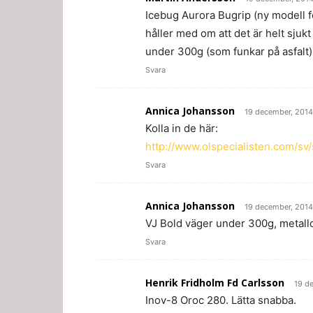
Icebug Aurora Bugrip (ny modell fö
håller med om att det är helt sjuk
under 300g (som funkar på asfalt)
Svara
Annica Johansson
19 december, 2014
Kolla in de här:
http://www.olspecialisten.com/sv/
Svara
Annica Johansson
19 december, 2014
VJ Bold väger under 300g, metalld
Svara
Henrik Fridholm Fd Carlsson
19 d
Inov-8 Oroc 280. Lätta snabba.