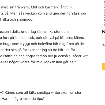
t med sin frånvaro. Milt och barmark långt in i
s på. Men så i veckan kom äntligen den första snön
ishalka och snömodd.
N
passen i detta underlag känns lika stor som
a fort på is och slask, och rätt val på fötterna känns
BG
ce bugs som tryggt och bekvämt bär mig fram på de
Ny
et ska gå fort känner jag att de blir lite för
isättning och högre tempo blir ju också si sådär. Att
ller något vidare för mig, löpkänslan går helt
iv? Känns som att lätta smidiga vinterskor har stor
. Har ni några lovande tips?