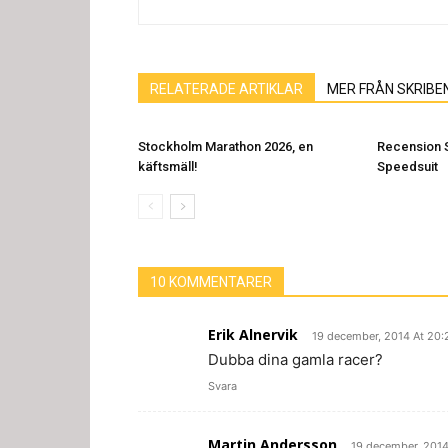
RELATERADE ARTIKLAR
MER FRÅN SKRIBE
Stockholm Marathon 2026, en
Recension 
käftsmäll!
Speedsuit
10 KOMMENTARER
Erik Alnervik
19 december, 2014 At 20:
Dubba dina gamla racer?
Svara
Martin Andersson
19 december, 2014