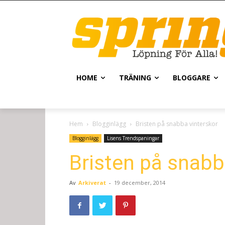
HOME
TRÄNING
BLOGGARE
Hem
Blogginlägg
Bristen på snabba vinterskor
Blogginlägg
Lisens Trendspaningar
Bristen på snabb
Av
Arkiverat
-
19 december, 2014