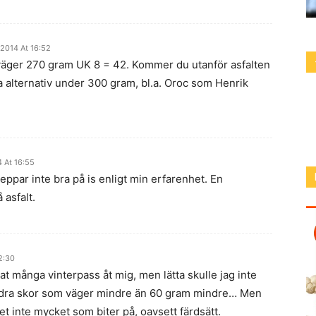
2014 At 16:52
väger 270 gram UK 8 = 42. Kommer du utanför asfalten
era alternativ under 300 gram, bl.a. Oroc som Henrik
 At 16:55
ppar inte bra på is enligt min erfarenhet. En
 asfalt.
2:30
t många vinterpass åt mig, men lätta skulle jag inte
a andra skor som väger mindre än 60 gram mindre… Men
et inte mycket som biter på, oavsett färdsätt.