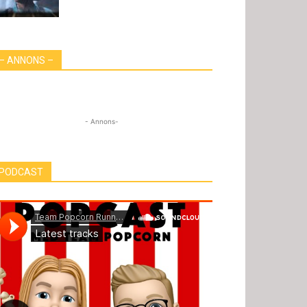
– ANNONS –
- Annons-
PODCAST