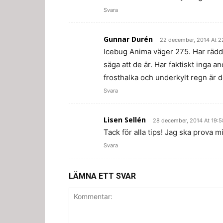
Svara
Gunnar Durén
22 december, 2014 At 2
Icebug Anima väger 275. Har rädda
säga att de är. Har faktiskt ing
frosthalka och underkylt regn är d
Svara
Lisen Sellén
28 december, 2014 At 19:5
Tack för alla tips! Jag ska prova mi
Svara
LÄMNA ETT SVAR