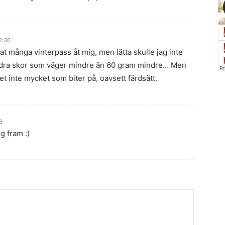
2:30
t många vinterpass åt mig, men lätta skulle jag inte
a andra skor som väger mindre än 60 gram mindre… Men
et inte mycket som biter på, oavsett färdsätt.
8
g fram :)