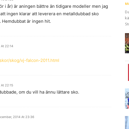
Mi
r i år) är aningen bättre än tidigare modeller men jag
Da
t att ingen klarar att leverera en metalldubbad sko
kä
. Hemdubbat är ingen hit.
St
 At 22:14
skor/skog/vj-falcon-2011.html
 At 22:15
ubbade, om du vill ha ännu lättare sko.
ecember, 2014 At 23:36