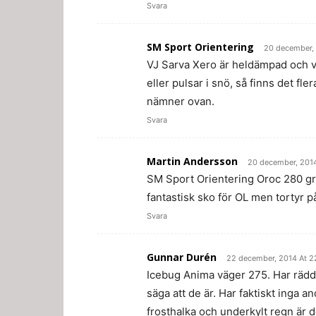
Svara
SM Sport Orientering
20 december, 
VJ Sarva Xero är heldämpad och 
eller pulsar i snö, så finns det fl
nämner ovan.
Svara
Martin Andersson
20 december, 2014
SM Sport Orientering Oroc 280 gre
fantastisk sko för OL men tortyr på
Svara
Gunnar Durén
22 december, 2014 At 2
Icebug Anima väger 275. Har rädda
säga att de är. Har faktiskt ing
frosthalka och underkylt regn är d