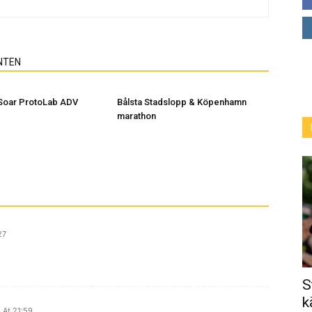
NTEN
Soar ProtoLab ADV
Bålsta Stadslopp & Köpenhamn
marathon
27
S
k
 At 21:59