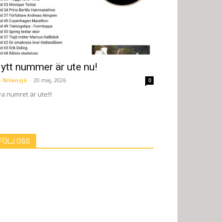
ytt nummer är ute nu!
 Nilensjö
-
20 maj, 2026
0
a numret är ute!!!
FÖLJ OSS