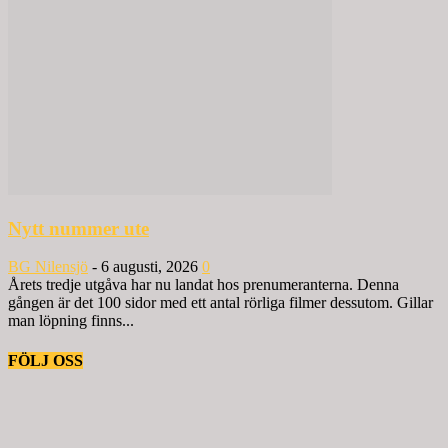
Nytt nummer ute
BG Nilensjö
-
6 augusti, 2026
0
Årets tredje utgåva har nu landat hos prenumeranterna. Denna
gången är det 100 sidor med ett antal rörliga filmer dessutom. Gillar
man löpning finns...
FÖLJ OSS