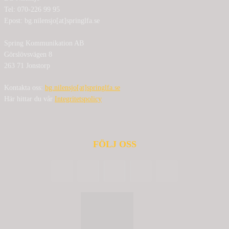
Tel: 070-226 99 95
Epost: bg.nilensjo[at]springlfa.se
Spring Kommunikation AB
Görslövsvägen 8
263 71 Jonstorp
Kontakta oss:
bg.nilensjo[at]springlfa.se
Här hittar du vår
Integritetspolicy
FÖLJ OSS