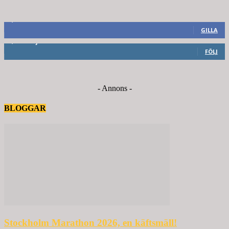
8,660
Fans
GILLA
6,714
Följare
FÖLJ
- Annons -
BLOGGAR
Stockholm Marathon 2026, en käftsmäll!