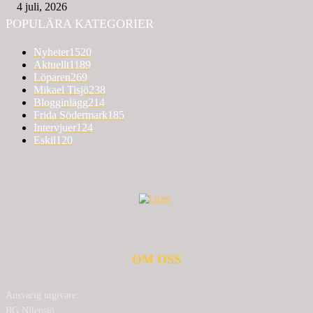
4 juli, 2026
POPULÄRA KATEGORIER
Nyheter
1520
Aktuellt
1189
Löparen
269
Mikael Tisjö
238
Blogginlägg
214
Frida Södermark
185
Intervjuer
124
Eskil
120
OM OSS
Ansvarig utgivare:
BG Nilensjö