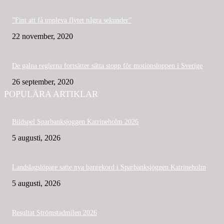
”Fint att få uppleva flytet några sekunder”
22 november, 2020
De galna reglerna fortsätter sätta stopp för motionsloppen i Sverige
26 september, 2020
POPULÄRA ARTIKLAR
Bildspel Sparbanksjoggen Katrineholm 2026
5 augusti, 2026
Landslagslöpare satte nya banrekord i Sparbanksjoggen Katrineholm
5 augusti, 2026
Resultat Strömstadmilen 2026